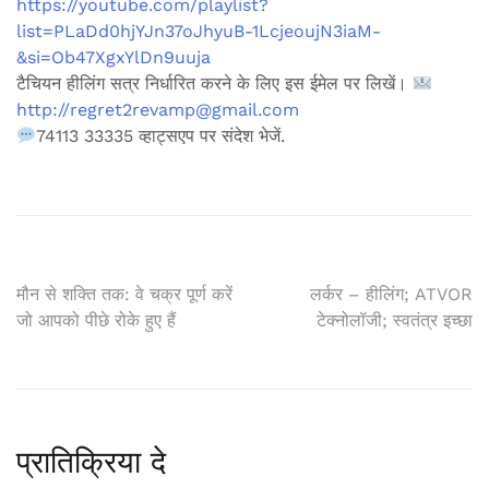
https://youtube.com/playlist?
list=PLaDd0hjYJn37oJhyuB-1LcjeoujN3iaM-
&si=Ob47XgxYlDn9uuja
टैचियन हीलिंग सत्र निर्धारित करने के लिए इस ईमेल पर लिखें।
http://regret2revamp@gmail.com
74113 33335 व्हाट्सएप पर संदेश भेजें.
पोस्ट
मौन से शक्ति तक: वे चक्र पूर्ण करें
लर्कर – हीलिंग; ATVOR
जो आपको पीछे रोके हुए हैं
टेक्नोलॉजी; स्वतंत्र इच्छा
नेविगेशन
प्रातिक्रिया दे