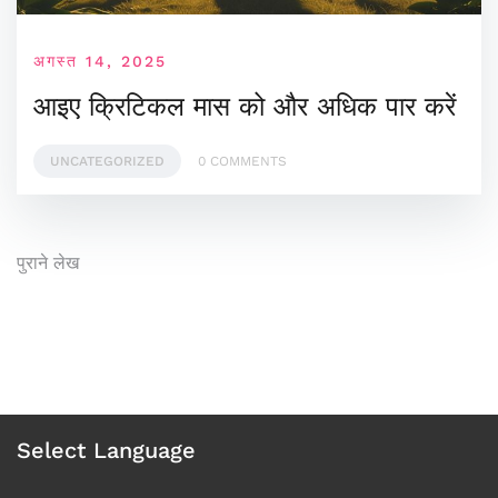
अगस्त 14, 2025
आइए क्रिटिकल मास को और अधिक पार करें
UNCATEGORIZED
0 COMMENTS
पोस्ट्स
पुराने लेख
नेविगेशन
Select Language