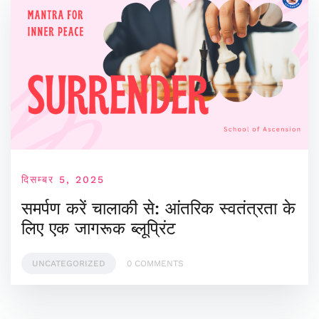
दिसम्बर 5, 2025
समर्पण करें चालाकी से: आंतरिक स्वतंत्रता के
लिए एक जागरूक ब्लूप्रिंट
UNCATEGORIZED
0 COMMENTS