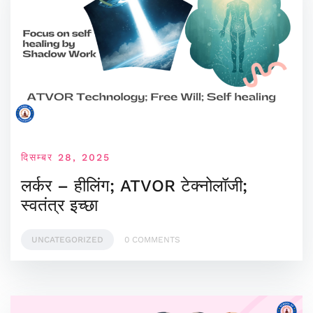
दिसम्बर 28, 2025
लर्कर – हीलिंग; ATVOR टेक्नोलॉजी;
स्वतंत्र इच्छा
UNCATEGORIZED
0 COMMENTS