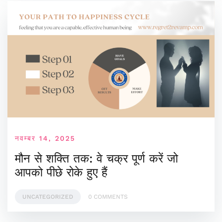
नवम्बर 14, 2025
मौन से शक्ति तक: वे चक्र पूर्ण करें जो
आपको पीछे रोके हुए हैं
UNCATEGORIZED
0 COMMENTS