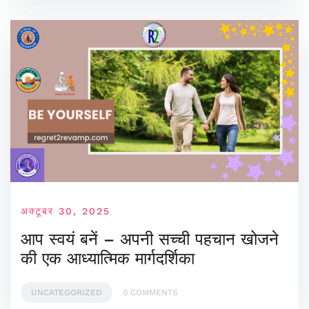
अक्टूबर 30, 2025
आप स्वयं बनें – अपनी सच्ची पहचान खोजने
की एक आध्यात्मिक मार्गदर्शिका
UNCATEGORIZED
0 COMMENTS