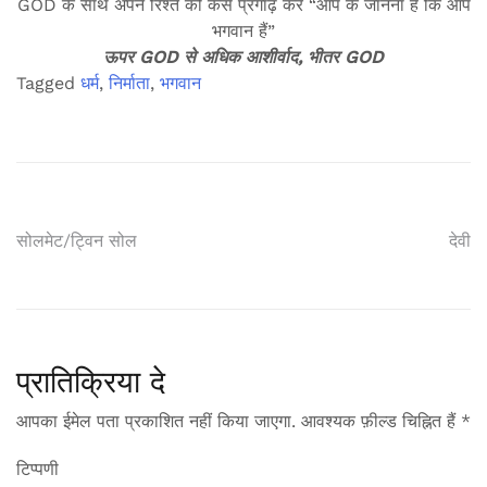
GOD के साथ अपने रिश्ते को कैसे प्रगाढ़ करें “आप के जानना हैं कि आप
भगवान हैं”
ऊपर GOD से अधिक आशीर्वाद, भीतर GOD
Tagged
धर्म
,
निर्माता
,
भगवान
पोस्ट
सोलमेट/ट्विन सोल
देवी
नेविगेशन
प्रातिक्रिया दे
आपका ईमेल पता प्रकाशित नहीं किया जाएगा.
आवश्यक फ़ील्ड चिह्नित हैं
*
टिप्पणी