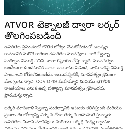
ATVOR టెక్నాలజీ ద్వారా లర్కర్
తొలగింపబడింది
ఉపరితల ప్రపంచంలో భౌతిక జోక్యం చేసుకోవడంలో ఆలస్యం
కావడానికి మరొక కారణం ఉపరితల మానవులు. వారి స్వేచ్ఛా
సంకల్పం విముక్తి పనిని చాలా కష్టతరం చేస్తున్నాది. మానవత్వం
బందీలుగా ఉండటానికి చాలా అలవాటు పడింది, వారు ఇకపై విముక్తి
పొందాలని కోరుకోవటంలేదు. అయినప్పటికీ, మానవత్వం క్రమంగా
మేల్కొంటున్నాది. COVID-19 మహమ్మారి మరియు భౌగోళిక
రాజకీయాల వెనుక ఉన్న సత్యాన్ని మానవత్వం గ్రహించడం
ప్రారంభిస్తున్నాది.
లర్కర్ మానవాళి స్వేచ్ఛా సంకల్పానికి ఆటంకం కలిగిస్తుంది మరియు
ప్రజలు ఈ జోక్యాన్ని ఎక్కువ లేదా తక్కువ అనుమతిస్తున్నారు.
ఉపరితల-నివాస మానవులు మరియు లర్కర్ల మధ్య క్వాంటం
చిక్కును విచ్ఛిన్నం చేయడానికి కాంతి శక్తులు ATVOR సాంకేతికతను