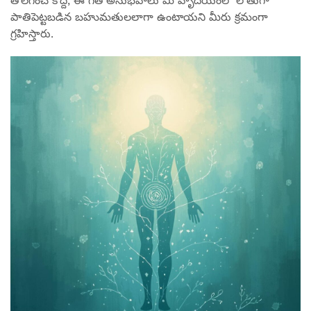
తొలగించే కొద్దీ, ఈ గత అనుభవాలు మీ హృదయంలో లోతుగా
పాతిపెట్టబడిన బహుమతులలాగా ఉంటాయని మీరు క్రమంగా
గ్రహిస్తారు.