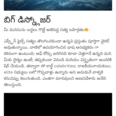
బిగ్ డిస్క్లోజర్
మీ మనసును బద్దలు గొట్టే అతిపెద్ద సత్య బహిర్గతం
ఎప్స్టీన్ ఫైల్స్ సత్యం తొలగించకుండా ఉన్నవి ప్రస్తుతం పూర్తిగా వైరల్
అవుతున్నాయి. వాటిలో ఉపయోగించిన భాష అసభ్యకరం గా
కఠినంగా ఉంటుంది; అఫ్ కోర్సు జరిగినది కూడా చెత్తగానే ఉన్నది మరి.
మీకు ధైర్యం ఉంటే; తప్పకుండా వినండి మరియు విస్తృతంగా అందరికి
షేర్ చేయండి. తద్వారా సో కాల్డ్ celebrities; రాజకీయనాయకులు;
elite సభ్యులు లలో గొప్పవాళ్లు ఉన్నారు అని అనుకునే వాళ్ళకి
కనువిప్పు కలుగుతుంది. ఎంతగా మానవులని అణచివేశారు అనేది
తెలుస్తుంది.