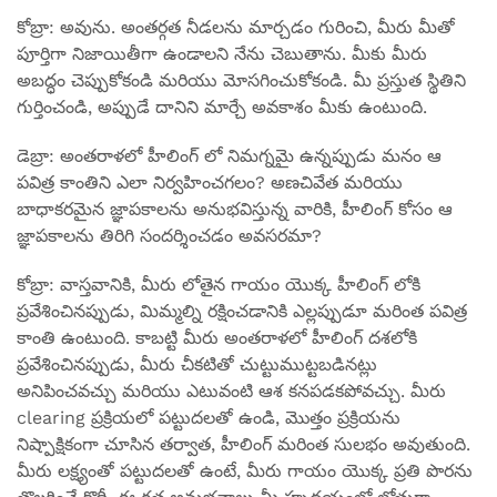
కోబ్రా: అవును. అంతర్గత నీడలను మార్చడం గురించి, మీరు మీతో
పూర్తిగా నిజాయితీగా ఉండాలని నేను చెబుతాను. మీకు మీరు
అబద్ధం చెప్పుకోకండి మరియు మోసగించుకోకండి. మీ ప్రస్తుత స్థితిని
గుర్తించండి, అప్పుడే దానిని మార్చే అవకాశం మీకు ఉంటుంది.
డెబ్రా: అంతరాళలో హీలింగ్ లో నిమగ్నమై ఉన్నప్పుడు మనం ఆ
పవిత్ర కాంతిని ఎలా నిర్వహించగలం? అణచివేత మరియు
బాధాకరమైన జ్ఞాపకాలను అనుభవిస్తున్న వారికి, హీలింగ్ కోసం ఆ
జ్ఞాపకాలను తిరిగి సందర్శించడం అవసరమా?
కోబ్రా: వాస్తవానికి, మీరు లోతైన గాయం యొక్క హీలింగ్ లోకి
ప్రవేశించినప్పుడు, మిమ్మల్ని రక్షించడానికి ఎల్లప్పుడూ మరింత పవిత్ర
కాంతి ఉంటుంది. కాబట్టి మీరు అంతరాళలో హీలింగ్ దశలోకి
ప్రవేశించినప్పుడు, మీరు చీకటితో చుట్టుముట్టబడినట్లు
అనిపించవచ్చు మరియు ఎటువంటి ఆశ కనపడకపోవచ్చు. మీరు
clearing ప్రక్రియలో పట్టుదలతో ఉండి, మొత్తం ప్రక్రియను
నిష్పాక్షికంగా చూసిన తర్వాత, హీలింగ్ మరింత సులభం అవుతుంది.
మీరు లక్ష్యంతో పట్టుదలతో ఉంటే, మీరు గాయం యొక్క ప్రతి పొరను