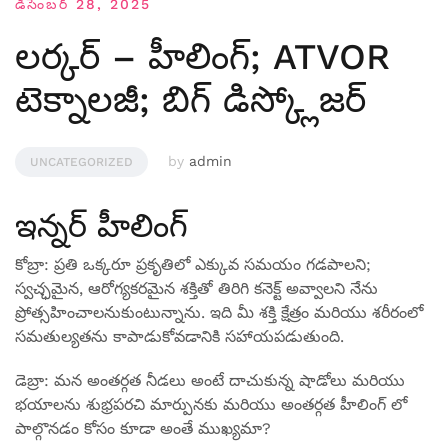
డిసెంబర్ 28, 2025
లర్కర్ – హీలింగ్; ATVOR
టెక్నాలజీ; బిగ్ డిస్క్లోజర్
by
admin
UNCATEGORIZED
ఇన్నర్ హీలింగ్
కోబ్రా: ప్రతి ఒక్కరూ ప్రకృతిలో ఎక్కువ సమయం గడపాలని;
స్వచ్ఛమైన, ఆరోగ్యకరమైన శక్తితో తిరిగి కనెక్ట్ అవ్వాలని నేను
ప్రోత్సహించాలనుకుంటున్నాను. ఇది మీ శక్తి క్షేత్రం మరియు శరీరంలో
సమతుల్యతను కాపాడుకోవడానికి సహాయపడుతుంది.
డెబ్రా: మన అంతర్గత నీడలు అంటే దాచుకున్న షాడోలు మరియు
భయాలను శుభ్రపరచి మార్పునకు మరియు అంతర్గత హీలింగ్ లో
పాల్గొనడం కోసం కూడా అంతే ముఖ్యమా?