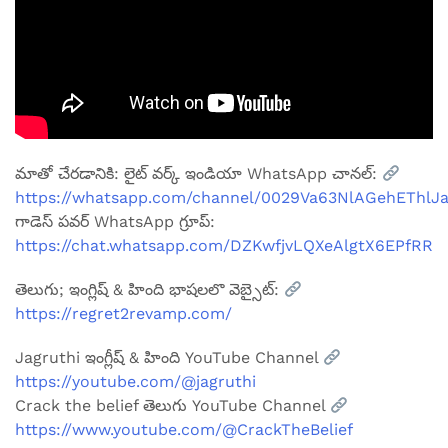
మాతో చేరడానికి: లైట్ వర్క్ ఇండియా WhatsApp చానల్:
https://whatsapp.com/channel/0029Va63NlAGehEThlJ
గాడెస్ పవర్ WhatsApp గ్రూప్:
https://chat.whatsapp.com/DZKwfjvLQXeAlgtX6EPfRR
తెలుగు; ఇంగ్లిష్ & హింది భాషలలొ వెబ్సైట్:
https://regret2revamp.com/
Jagruthi ఇంగ్లీష్ & హింది YouTube Channel
https://youtube.com/@jagruthi
Crack the belief తెలుగు YouTube Channel
https://www.youtube.com/@CrackTheBelief