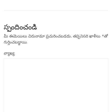
స్పందించండి
మీ ఈమెయిలు చిరునామా ప్రచురించబడదు.
తప్పనిసరి ఖాళీలు
*
‌తో
గుర్తించబడ్డాయి
వ్యాఖ్య