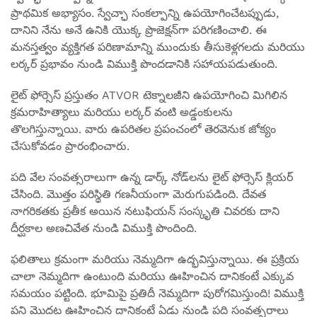
ప్రాథమిక అభ్యాసం. స్వేచ్ఛా సంకల్పాన్ని ఉపయోగించేటప్పుడు,
దానిని నేను అనే ఉనికి యొక్క ప్రొజెక్షన్‌గా పరిగణించాలి. ఈ
మనస్తత్వం వ్యక్తిగత పరిణామాన్ని ముందుకు తీసుకెళ్లగలదు మరియు
లర్కర్ ప్రభావం నుండి విముక్తి పొందడానికి సహాయపడుతుంది.
లైట్ ఫోర్సెస్ ప్రస్తుతం ATVOR టెక్నాలజీని ఉపయోగించి మిగిలిన
క్రమరాహిత్యాలు మరియు లర్కర్ వంటి అడ్డంకులను
తొలగిస్తున్నాయి. వారు ఉపరితల ప్రపంచంలో తెరవెనుక జోక్యం
చేసుకోవడం ప్రారంభించారు.
పది వేల సంవత్సరాలుగా ఉన్న డార్క్ నోడ్‌లను లైట్ ఫోర్సెస్ క్లియర్
చేసింది. మొత్తం పరిస్థితి గణనీయంగా మెరుగుపడింది. దేవత
నాగరికతకు ప్రతీక అయిన నటుఫియన్ సంస్కృతి చివరకు దాని
దీర్ఘకాల అణచివేత నుండి విముక్తి పొందింది.
ఫలితాలు క్రమంగా మరియు నెమ్మదిగా ఉద్భవిస్తున్నాయి. ఈ ప్రక్రియ
చాలా నెమ్మదిగా ఉంటుంది మరియు ఊహించిన దానికంటే ఎక్కువ
సమయం పట్టింది. భూమిపై ప్రతిదీ నెమ్మదిగా పురోగమిస్తుంది! విముక్తి
పని మొదట ఊహించిన దానికంటే ఏడు నుండి పది సంవత్సరాలు