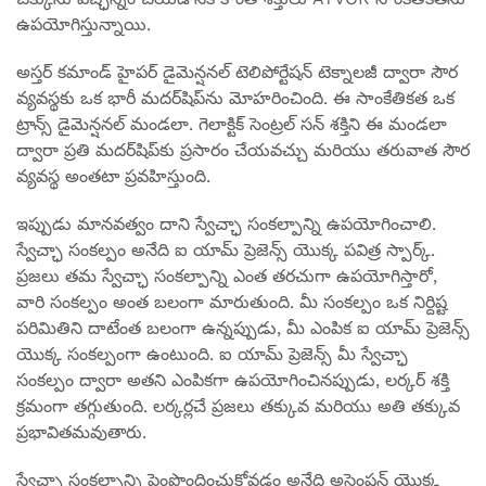
ఉపయోగిస్తున్నాయి.
అస్తర్ కమాండ్ హైపర్ డైమెన్షనల్ టెలిపోర్టేషన్ టెక్నాలజీ ద్వారా సౌర
వ్యవస్థకు ఒక భారీ మదర్‌షిప్‌ను మోహరించింది. ఈ సాంకేతికత ఒక
ట్రాన్స్ డైమెన్షనల్ మండలా. గెలాక్టిక్ సెంట్రల్ సన్ శక్తిని ఈ మండలా
ద్వారా ప్రతి మదర్‌షిప్‌కు ప్రసారం చేయవచ్చు మరియు తరువాత సౌర
వ్యవస్థ అంతటా ప్రవహిస్తుంది.
ఇప్పుడు మానవత్వం దాని స్వేచ్ఛా సంకల్పాన్ని ఉపయోగించాలి.
స్వేచ్ఛా సంకల్పం అనేది ఐ యామ్ ప్రెజెన్స్ యొక్క పవిత్ర స్పార్క్.
ప్రజలు తమ స్వేచ్ఛా సంకల్పాన్ని ఎంత తరచుగా ఉపయోగిస్తారో,
వారి సంకల్పం అంత బలంగా మారుతుంది. మీ సంకల్పం ఒక నిర్దిష్ట
పరిమితిని దాటేంత బలంగా ఉన్నప్పుడు, మీ ఎంపిక ఐ యామ్ ప్రెజెన్స్
యొక్క సంకల్పంగా ఉంటుంది. ఐ యామ్ ప్రెజెన్స్ మీ స్వేచ్ఛా
సంకల్పం ద్వారా అతని ఎంపికగా ఉపయోగించినప్పుడు, లర్కర్ శక్తి
క్రమంగా తగ్గుతుంది. లర్కర్లచే ప్రజలు తక్కువ మరియు అతి తక్కువ
ప్రభావితమవుతారు.
స్వేచ్ఛా సంకల్పాన్ని పెంపొందించుకోవడం అనేది అసెంషన్ యొక్క