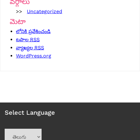
వర్గాలు
Uncategorized
మెటా
లోనికి ప్రవేశించండి
టపాల
RSS
వ్యాఖ్యల
RSS
WordPress.org
Select Language
Choose
a