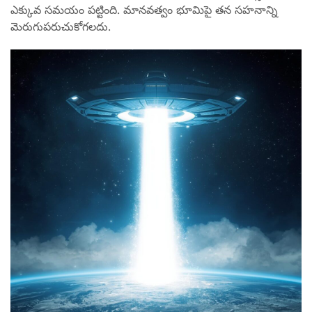
ఎక్కువ సమయం పట్టింది. మానవత్వం భూమిపై తన సహనాన్ని
మెరుగుపరుచుకోగలదు.