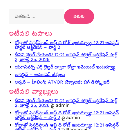
వెతికింది:
ఇటీవలి టపాలు
కోబ్రాతో సిస్టర్‌హుడ్ ఆఫ్ ది రోజ్ ఇంటర్వ్యూ: 12:21 అసెన్షన్
పోర్టల్ ఆక్టివేషన్ – పార్ట్ 2
దీనిని వైరల్ చేయండి! 12:21 అసెన్షన్ పోర్టల్ ఆక్టివేషన్ పార్ట్
2, జూలై 25, 2026
యూనివర్స్ ఎర్త్ లైబ్రరీ ద్వారా కోబ్రా ఇమెయిల్ ఇంటర్వ్యూ
అసెన్షన్ – అసెండెడ్ జీవులు
లర్కర్ – హీలింగ్; ATVOR టెక్నాలజీ; బిగ్ డిస్క్లోజర్
ఇటీవలి వ్యాఖ్యలు
దీనిని వైరల్ చేయండి! 12:21 అసెన్షన్ పోర్టల్ ఆక్టివేషన్ పార్ట్
2, జూలై 25, 2026
పై
admin
కోబ్రాతో సిస్టర్‌హుడ్ ఆఫ్ ది రోజ్ ఇంటర్వ్యూ: 12:21 అసెన్షన్
పోర్టల్ ఆక్టివేషన్ – పార్ట్ 2
పై
admin
కోబ్రాతో సిస్టర్‌హుడ్ ఆఫ్ ది రోజ్ ఇంటర్వ్యూ: 12:21 అసెన్షన్
పోర్టల్ ఆక్టివేషన్ – పార్ట్ 2
పై
Ramaravi