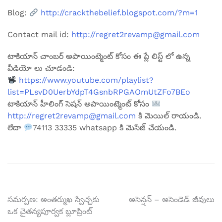
Blog:
http://crackthebelief.blogspot.com/?m=1
Contact mail id:
http://regret2revamp@gmail.com
టాకియాన్ చాంబర్ అపాయింట్మెంట్ కోసం ఈ ప్లే లిస్ట్ లో ఉన్న
వీడియో లు చూడండి:
https://www.youtube.com/playlist?
list=PLsvD0UerbYdpT4GsnbRPGAOmUtZFo7BEo
టాకియాన్ హీలింగ్ సెషన్ అపాయింట్మెంట్ కోసం
http://regret2revamp@gmail.com
కి మెయిల్ రాయండి.
లేదా
74113 33335 whatsapp కి మెసేజ్ చేయండి.
టపా
సమర్పణ: అంతర్ముఖ స్వేచ్ఛకు
అసెన్షన్ – అసెండెడ్ జీవులు
ఒక చైతన్యపూర్వక బ్లూప్రింట్
నావిగేషన్