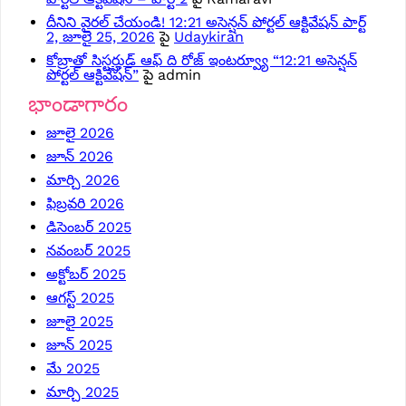
దీనిని వైరల్ చేయండి! 12:21 అసెన్షన్ పోర్టల్ ఆక్టివేషన్ పార్ట్
2, జూలై 25, 2026
పై
Udaykiran
కోబ్రాతో సిస్టర్హుడ్ ఆఫ్ ది రోజ్ ఇంటర్వ్యూ “12:21 అసెన్షన్
పోర్టల్ ఆక్టివేషన్”
పై
admin
భాండాగారం
జూలై 2026
జూన్ 2026
మార్చి 2026
ఫిబ్రవరి 2026
డిసెంబర్ 2025
నవంబర్ 2025
అక్టోబర్ 2025
ఆగస్ట్ 2025
జూలై 2025
జూన్ 2025
మే 2025
మార్చి 2025