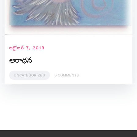
అక్టోబర్ 7, 2019
ఆరాధన
UNCATEGORIZED
0 COMMENTS