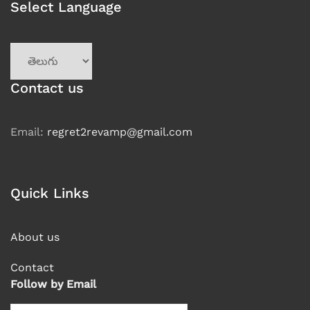
Select Language
Choose
a
language
Contact us
Email:
regret2revamp@gmail.com
Quick Links
About us
Contact
Follow by Email