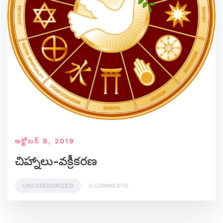
అక్టోబర్ 9, 2019
చిహ్నాలు-వక్రీకరణ
UNCATEGORIZED
0 COMMENTS