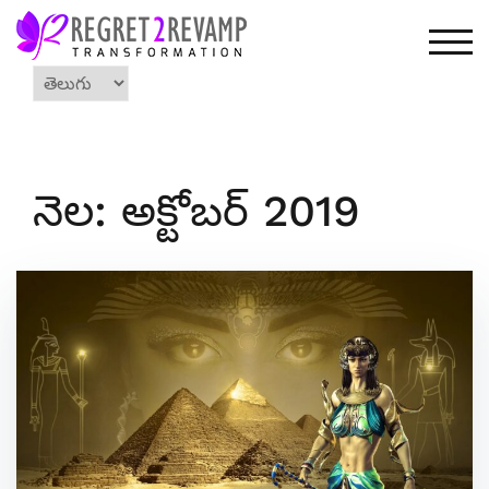
Skip
to
TOG
content
Choose
a
language
నెల: అక్టోబర్ 2019