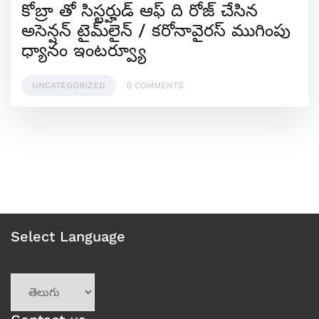
కోబ్రా తో సిస్టర్హుడ్ ఆఫ్ ది రోజ్ చేసిన
అసెన్షన్ టైమ్‌లైన్ / కరోనావైరస్ ముగింపు
ధ్యానం ఇంటర్వ్యూ
UNCATEGORIZED
0 COMMENTS
Select Language
Choose
a
language