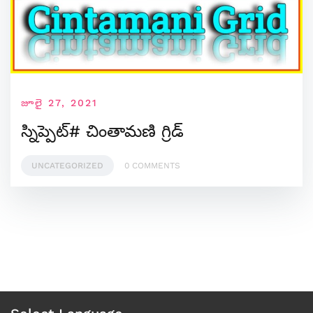
జూలై 27, 2021
స్నిప్పెట్# చింతామణి గ్రిడ్
UNCATEGORIZED
0 COMMENTS