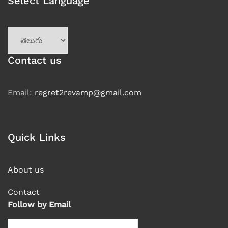
Select Language
Choose
a
language
Contact us
Email:
regret2revamp@gmail.com
Quick Links
About us
Contact
Follow by Email