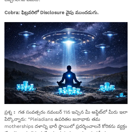
Cobra: ఫిబ్రవరిలో Disclosure వైపు ముందడుగు.
ప్రశ్న： గత సంవత్సరం నవంబర్ 11న ఇచ్చిన మీ అప్డేట్‌లో మీరు ఇలా
పేర్కొన్నారు: “Pleiadians ఉపరితల జనాభాకు తమ
motherships దళాన్ని భారీ స్థాయిలో ప్రదర్శించాలనే కోరికను వ్యక్తం