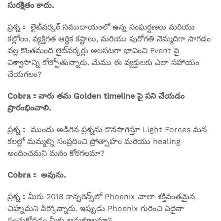
సురక్షితం కాదు.
ప్రశ్న： లైట్‌వర్కర్ సముదాయంలో ఉన్న సంఘర్షణలు మరియు
కల్లోలం, వ్యక్తిగత ఆర్థిక కష్టాలు, మరియు పురోగతి నెమ్మదిగా సాగడం
వల్ల కొంతమంది లైట్‌వర్కర్లు అలసటగా భావించి Event పై
విశ్వాసాన్ని కోల్పోతున్నారు. మేము ఈ వ్యక్తులకు ఎలా సహాయం
చేయగలం?
Cobra：వారు తమ Golden timeline పై పని చేయడం
ప్రారంభించాలి.
ప్రశ్న： ముందు అడిగిన ప్రశ్నను కొనసాగిస్తూ Light Forces మన
కలల్లో మమ్మల్ని సంప్రదించి ప్రోత్సాహం మరియు healing
అందించమని మనం కోరగలమా?
Cobra： అవును.
ప్రశ్న：మీరు 2018 కాన్ఫరెన్స్‌లో Phoenix చాలా శక్తివంతమైన
చిహ్నమని పేర్కొన్నారు. ఇప్పుడు Phoenix గురించి ఏదైనా
పంచుకోవడం మీకు అనుకూలమా?