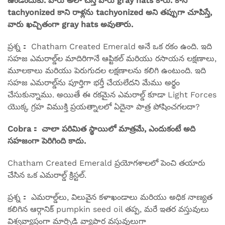
ఉండేందుకు. వారు అలా చేస్తే వారు gray hats కారు. కానీ
tachyonized కాని రాళ్లను tachyonized అని తప్పుగా చూపిస్తే,
వారు ఖచ్చితంగా gray hats అవుతారు.
ప్రశ్న： Chatham Created Emerald అనే ఒక రకం ఉంది. ఇది
సహజ ఎమరాల్డ్‌ల మాదిరిగానే ఆప్టికల్ మరియు రసాయన లక్షణాలు,
మూలకాలు మరియు పెరుగుదల లక్షణాలను కలిగి ఉంటుంది. ఇది
సహజ ఎమరాల్డ్‌ను పూర్తిగా భర్తీ చేయలేదని మేము అర్థం
చేసుకున్నాము. అయితే ఈ రకమైన ఎమరాల్డ్ కూడా Light Forces
యొక్క గ్రహ విముక్తి ప్రయత్నాలలో ఏదైనా పాత్ర పోషించగలదా?
Cobra： చాలా పరిమిత స్థాయిలో మాత్రమే, ఎందుకంటే అది
సహజంగా పెరిగింది కాదు.
Chatham Created Emerald ప్రయోగశాలలో పెంచి తయారు
చేసిన ఒక ఎమరాల్డ్ క్రిస్టల్.
ప్రశ్న： ఎమరాల్డ్‌లు, విలువైన కళాఖండాలు మరియు అధిక నాణ్యత
కలిగిన ఆర్గానిక్ pumpkin seed oil తప్ప, మరే ఇతర వస్తువులు
విశ్వవ్యాప్తంగా మార్పిడి వ్యాపార వస్తువులుగా