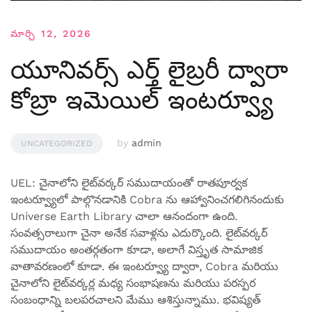
మార్చి 12, 2026
యూనివర్స్ ఎర్త్ లైబ్రరీ ద్వారా
కోబ్రా ఇమెయిల్ ఇంటర్వ్యూ
by
admin
UNCATEGORIZED
UEL: చైనాలోని లైట్‌వర్కర్ సముదాయంతో రాతపూర్వక
ఇంటర్వ్యూలో పాల్గొనడానికి Cobra ను ఆహ్వానించగలిగినందుకు
Universe Earth Library చాలా ఆనందంగా ఉంది.
సంవత్సరాలుగా చైనా అనేక సవాళ్లను ఎదుర్కొంది. లైట్‌వర్కర్
సముదాయం అంతర్గతంగా కూడా, అలాగే విస్తృత సామాజిక
వాతావరణంలో కూడా. ఈ ఇంటర్వ్యూ ద్వారా, Cobra మరియు
చైనాలోని లైట్‌వర్కర్ల మధ్య సంభాషణను మరియు పరస్పర
సంబంధాన్ని బలపరచాలని మేము ఆశిస్తున్నాము. భవిష్యత్