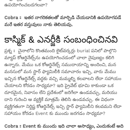
ఉపయోగించబడగలవా?
Cobra： ఇతర నాగరికతలతో మార్పిడి చేయడానికి ఉపయోగపడే
మరే ఇతర వస్తువులు నాకు తెలియవు.
కాస్మిక్ & ఎనర్జీకి సంబంధించినవి
ప్రశ్న： చైనాలోని కొంతమంది లైట్‌వర్కర్లు burial పనిలో పాల్గొని
మ్యాప్ కోఆర్డినేట్స్‌ను ఉపయోగించడంలో చాలా నైపుణ్యం కలిగి
ఉన్నారు. మేము ఒక కోఆర్డినేట్స్ సముదాయాన్ని అందించి, మన
మనసులో మన స్టార్ ఫ్యామిలీకి సమాచారం ఇచ్చి, వారు మేము
ఇచ్చిన కోఆర్డినేట్స్ వద్దకు వచ్చి మమ్మల్ని కలవాలని లేదా సహాయం
చేయాలని కోరడం సాధ్యమా? ఇది ప్రైవేట్ భూమి కాకుండా ఒక
దూరమైన, నివాసం లేని ప్రదేశంలో జరిగేలా ఉండవచ్చు, మరియు
దాని గురించి ఆ వ్యక్తికే మాత్రమే తెలిసి ఉండవచ్చు. ఈ విధంగా
వ్యక్తిగతంగా నిర్దిష్ట కోఆర్డినేట్స్ ఇచ్చి స్టార్ ఫ్యామిలీని కలవమని లేదా
సహాయం కోరడం Event కు ముందు జరగడం సాధ్యమా?
Cobra：Event కు ముందు ఇది చాలా అసాధ్యం, ఎందుకంటే అది