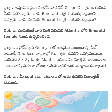
ప్రశ్న： ఇస్లామిక్ ప్రపంచంలోని పాజిటివ్ Green Dragons గురించి
మీరు పేర్కొన్నారు, వారు Emerald Light యొక్క రక్షకులని
చెప్పారు. వారు ఎందుకు Emerald Light యొక్క రక్షకులు?
Cobra: ఎందుకంటే వారి వంశ పరంపర Atlantis లోని Emerald
temple నుండి ఉద్భవించింది.
ప్రశ్న: ఒక లైట్‌వర్కర్ Guanyin తో బలమైన సంబంధాన్ని ఫీల్
అయితే, Goddess ధ్యానాల్లో Guanyin ఉనికిని ఆహ్వానించడం
మరియు Six Syllable Mantra జపించడం మాత్రమే కాకుండా, ఆ
సంబంధాన్ని మరింత లోతుగా చేయడానికి ఇంకే మార్గాలు ఉన్నాయి?
Cobra：మీ soul star chakra లో ఆమె ఉనికిని విజువలైజ్
చేయండి.