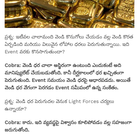
ప్రశ్న: ఇటీవల చాలామంది వెండి కొనుగోలు చేయడం వల్ల వెండి కొరత
ఏర్పడింది మరియు విలువైన లోహాల ధరలు పెరుగుతున్నాయి. ఇది
Event వరకు కొనసాగుతుందా?
Cobra: వెండి ధర చాలా అస్థిరంగా ఉంటుంది ఎందుకంటే అది
మానిప్యులేట్ చేయబడుతోంది. కానీ దీర్ఘకాలంలో ధర ఖచ్చితంగా
పెరుగుతుంది.
Event సమయం వెండి ధరపై ఆధారపడదు. అయితే
వెండి ధర వేగంగా పెరగడం Event సమీపంలో ఉన్న సంకేతం.
ప్రశ్న: వెండి ధర పెరుగుదల వెనుక Light Forces చర్యలు
ఉన్నాయా?
Cobra: కాదు. ఇది వ్యవస్థపై విశ్వాసం కూలిపోవడం వల్ల సహజంగా
జరుగుతోంది.