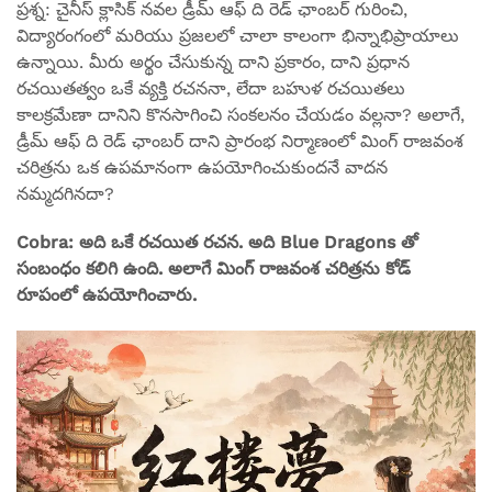
ప్రశ్న: చైనీస్ క్లాసిక్ నవల డ్రీమ్ ఆఫ్ ది రెడ్ ఛాంబర్ గురించి,
విద్యారంగంలో మరియు ప్రజలలో చాలా కాలంగా భిన్నాభిప్రాయాలు
ఉన్నాయి. మీరు అర్థం చేసుకున్న దాని ప్రకారం, దాని ప్రధాన
రచయితత్వం ఒకే వ్యక్తి రచననా, లేదా బహుళ రచయితలు
కాలక్రమేణా దానిని కొనసాగించి సంకలనం చేయడం వల్లనా? అలాగే,
డ్రీమ్ ఆఫ్ ది రెడ్ ఛాంబర్ దాని ప్రారంభ నిర్మాణంలో మింగ్ రాజవంశ
చరిత్రను ఒక ఉపమానంగా ఉపయోగించుకుందనే వాదన
నమ్మదగినదా?
Cobra: అది ఒకే రచయిత రచన. అది Blue Dragons తో
సంబంధం కలిగి ఉంది. అలాగే మింగ్ రాజవంశ చరిత్రను కోడ్
రూపంలో ఉపయోగించారు.