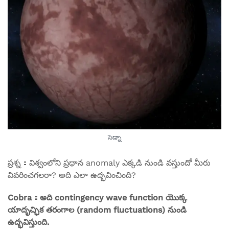
సెడ్నా
ప్రశ్న：విశ్వంలోని ప్రధాన anomaly ఎక్కడి నుండి వస్తుందో మీరు
వివరించగలరా? అది ఎలా ఉద్భవించింది?
Cobra：అది contingency wave function యొక్క
యాదృచ్ఛిక తరంగాల (random fluctuations) నుండి
ఉద్భవిస్తుంది.