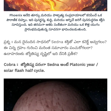
Phoenix అనేది తూర్పు మరియు పాశ్చాత్య సంప్రదాయాలలో కనిపించే ఒక
పౌరాణిక చిహ్నం. ఇది పునర్జన్మ, శుద్ధి, మరియు అగ్నిచే జరిగే పునరుద్ధరణ శక్తిని
సూచిస్తుంది. ఇది తరచుగా ఆశకు సంకేతంగా మరియు ఒక కొత్త యుగం
ప్రారంభమవుతున్న సూచనగా భావించబడుతుంది.
ప్రశ్న：మన దైనందిన సాధనలో Sedna శక్తితో ఎలా కనెక్ట్ అవ్వగలం?
ఈ చిన్న గ్రహం గురించి మరింత సమాచారం పంచుకోగలరా?
ఉదాహరణకు జ్యోతిష్య దృష్టిలో ఇది దేనికి ప్రతీక?
Cobra： జ్యోతిష్య పరంగా Sedna అంటే Platonic year /
solar flash half cycle.