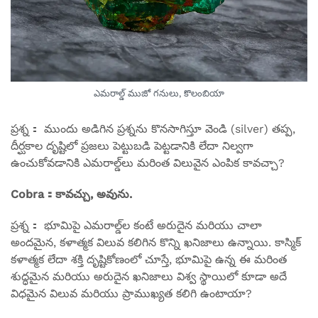
ఎమరాల్డ్ ముజో గనులు, కొలంబియా
ప్రశ్న： ముందు అడిగిన ప్రశ్నను కొనసాగిస్తూ వెండి (silver) తప్ప,
దీర్ఘకాల దృష్టిలో ప్రజలు పెట్టుబడి పెట్టడానికి లేదా నిల్వగా
ఉంచుకోవడానికి ఎమరాల్డ్‌లు మరింత విలువైన ఎంపిక కావచ్చా?
Cobra：కావచ్చు, అవును.
ప్రశ్న： భూమిపై ఎమరాల్డ్‌ల కంటే అరుదైన మరియు చాలా
అందమైన, కళాత్మక విలువ కలిగిన కొన్ని ఖనిజాలు ఉన్నాయి. కాస్మిక్
కళాత్మక లేదా శక్తి దృష్టికోణంలో చూస్తే, భూమిపై ఉన్న ఈ మరింత
శుద్ధమైన మరియు అరుదైన ఖనిజాలు విశ్వ స్థాయిలో కూడా అదే
విధమైన విలువ మరియు ప్రాముఖ్యత కలిగి ఉంటాయా?