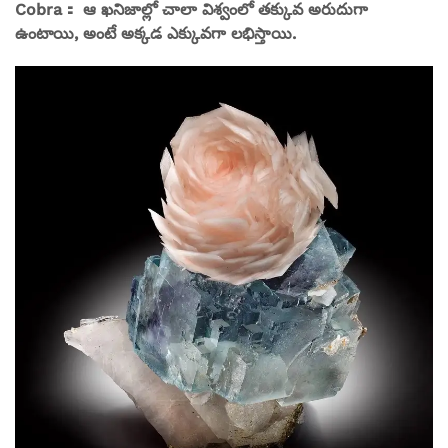
Cobra： ఆ ఖనిజాల్లో చాలా విశ్వంలో తక్కువ అరుదుగా
ఉంటాయి, అంటే అక్కడ ఎక్కువగా లభిస్తాయి.