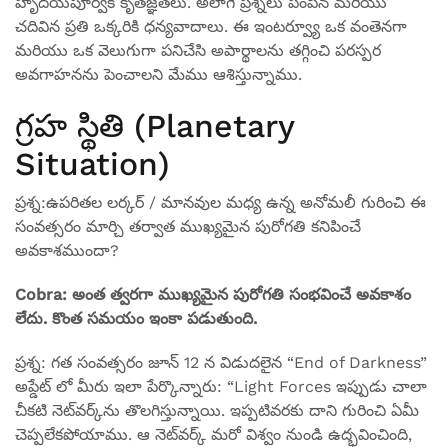
హృదయపూర్వక కృతజ్ఞతలు. అలాగే ప్రశ్నలు పంపిన మరియు
చదివిన ప్రతి ఒక్కరికి ధన్యవాదాలు. ఈ ఇంటర్వ్యూ ఒక వంతెనగా
మరియు ఒక వెలుగుగా పనిచేసి అపార్థాలను తగ్గించి పరస్పర
అవగాహనను పెంచాలని మేము ఆశిస్తున్నాము.
గ్రహ స్థితి (Planetary
Situation)
ప్రశ్న:ఉపరితల లర్కర్ / మానవుల మధ్య ఉన్న అనోమలీ గురించి ఈ
సంవత్సరం మార్చి తర్వాత ముఖ్యమైన పురోగతి కనిపించే
అవకాశముందా?
Cobra: అంత త్వరగా ముఖ్యమైన పురోగతి సంభవించే అవకాశం
లేదు. కొంత సమయం ఇంకా పడుతుంది.
ప్రశ్న: గత సంవత్సరం జూన్ 12 న విడుదలైన “End of Darkness”
అప్డేట్ లో మీరు ఇలా పేర్కొన్నారు: “Light Forces ఇప్పుడు చాలా
చీకటి నెట్‌వర్క్‌ను తొలగిస్తున్నాయి. ఇప్పటివరకు దాని గురించి ఏమీ
చెప్పలేకపోయాము. ఆ నెట్‌వర్క్ మరో విశ్వం నుండి ఉద్భవించింది,