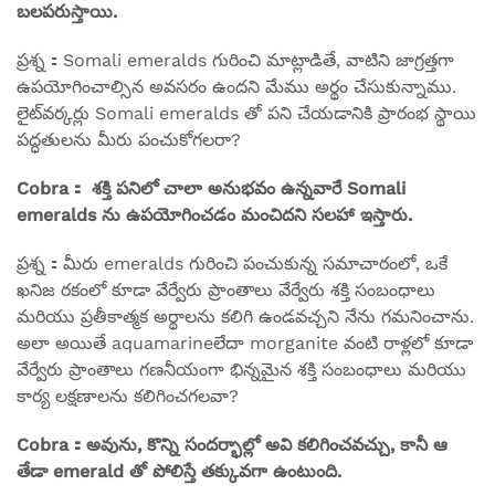
బలపరుస్తాయి.
ప్రశ్న：Somali emeralds గురించి మాట్లాడితే, వాటిని జాగ్రత్తగా
ఉపయోగించాల్సిన అవసరం ఉందని మేము అర్థం చేసుకున్నాము.
లైట్‌వర్కర్లు Somali emeralds తో పని చేయడానికి ప్రారంభ స్థాయి
పద్ధతులను మీరు పంచుకోగలరా?
Cobra： శక్తి పనిలో చాలా అనుభవం ఉన్నవారే Somali
emeralds ను ఉపయోగించడం మంచిదని సలహా ఇస్తారు.
ప్రశ్న：మీరు emeralds గురించి పంచుకున్న సమాచారంలో, ఒకే
ఖనిజ రకంలో కూడా వేర్వేరు ప్రాంతాలు వేర్వేరు శక్తి సంబంధాలు
మరియు ప్రతీకాత్మక అర్థాలను కలిగి ఉండవచ్చని నేను గమనించాను.
అలా అయితే aquamarineలేదా morganite వంటి రాళ్లలో కూడా
వేర్వేరు ప్రాంతాలు గణనీయంగా భిన్నమైన శక్తి సంబంధాలు మరియు
కార్య లక్షణాలను కలిగించగలవా?
Cobra：అవును, కొన్ని సందర్భాల్లో అవి కలిగించవచ్చు, కానీ ఆ
తేడా emerald తో పోలిస్తే తక్కువగా ఉంటుంది.