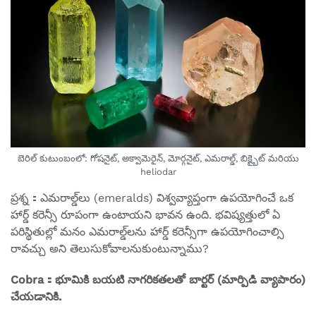
బెరిల్ కుటుంబంలో: గోషనైట్, అక్వామెరైన్, మోర్గనైట్, ఎమరాల్డ్, బిక్ష్బైట్ మరియు
heliodar
ప్రశ్న：ఎమరాల్డ్‌లు (emeralds) విశ్వవ్యాప్తంగా ఉపయోగించే ఒక
హార్డ్ కరెన్సీ రూపంగా ఉంటాయని భావన ఉంది. భవిష్యత్తులో ఏ
పరిస్థితుల్లో మనం ఎమరాల్డ్‌లను హార్డ్ కరెన్సీగా ఉపయోగించాల్సి
రావచ్చు అని తెలుసుకోవాలనుకుంటున్నాము?
Cobra：భూమికి బయటి నాగరికతలతో బార్టర్ (మార్పిడి వ్యాపారం)
చేయడానికి.