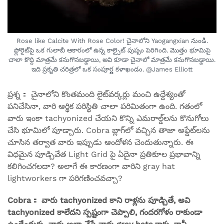
Rose like Calcite With Rose Color! చైనాలోని Yaogangxian నుండి.
ఫ్లోరైట్‌పై ఒక గులాబీ ఆకారంలో ఉన్న కాల్సైట్ పుష్పం పెరిగింది. మొత్తం భూమిపై
చాలా కొద్ది మాత్రమే కనుగొనబడ్డాయి, అవి కూడా చైనాలో మాత్రమే కనుగొనబడ్డాయి.
ఇది ప్రకృతి చరిత్రలో ఒక సంపూర్ణ కళాఖండం. @James Elliott
ప్రశ్న： చైనాలోని కొంతమంది లైట్‌వర్కర్లు మంచి ఉద్దేశ్యంతో
పనిచేసినా, వారి ఆర్థిక పరిస్థితి చాలా పరిమితంగా ఉంది. గతంలో
వారు ఇంకా tachyonized చేయని కొన్ని ఎమరాల్డ్‌లను కొనుగోలు
చేసి భూమిలో పూడ్చారు. Cobra బ్లాగ్‌లో వచ్చిన తాజా అప్డేట్‌లను
చూసిన తర్వాత వారు ఇప్పుడు ఆందోళన చెందుతున్నారు. ఈ
విధమైన పూడ్చివేత Light Grid పై ఏదైనా ప్రతికూల ప్రభావాన్ని
కలిగించగలదా? అలాగే ఈ కారణంగా వారిని gray hat
lightworkers గా పరిగణించవచ్చా?
Cobra： వారు tachyonized కాని రాళ్లను పూడ్చితే, అవి
tachyonized కాలేదని స్పష్టంగా చెప్పాలి, గందరగోళం రాకుండా