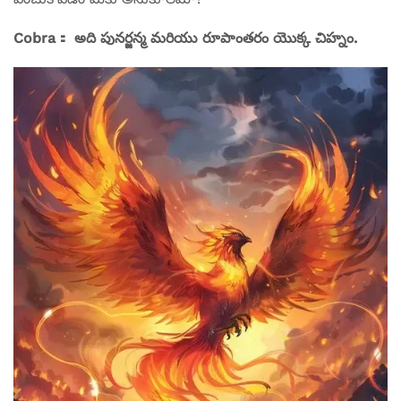
Cobra： అది పునర్జన్మ మరియు రూపాంతరం యొక్క చిహ్నం.