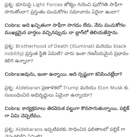
ప్రశ్న: భూమిపై Light Forces జోక్యం గురించి పురోగతి సాఫీగా
సాగుతోందా? ప్రస్తుతం పంచుకోగల సమాచారం ఏదైనా ఉందా?
Cobra: అది ఖచ్చితంగా సాఫీగా సాగడం లేదు. నేను పంచుకోగల
ముఖ్యమైన వార్తలు వచ్చినప్పుడు నా బ్లాగ్‌లో తెలియజేస్తాను
.
ప్రశ్న: Brotherhood of Death (Illuminati మరియు black
nobility) ప్రస్తుత స్థితి ఏమిటి? వారు ఇంకా గణనీయమైన ప్రభావం
కలిగి ఉన్నారా?
Cobra:అవును, ఇంకా ఉన్నాయి. అది స్పష్టంగా కనిపించట్లేదా?
ప్రశ్న: Aldebaran ప్రణాళికలో Trump మరియు Elon Musk కు
సంబంధించిన అభివృద్ధులు ఏమైనా ఉన్నాయా?
Cobra: కార్యక్రమాలు తెరవెనుక పట్టుగా కొనసాగుతున్నాయి. పబ్లిక్
గా ఏమి చెప్పలేము.
ప్రశ్న: Aldebarans ఇప్పటివరకు సాధించిన ఫలితాలలో పబ్లిక్ గా
చెప్పగలిగేవి ఏమిటి?