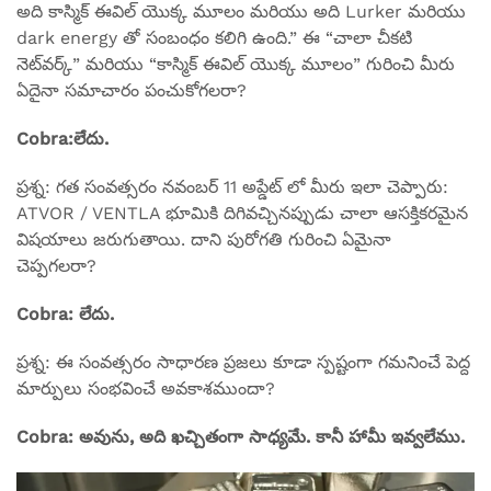
అది కాస్మిక్ ఈవిల్ యొక్క మూలం మరియు అది Lurker మరియు
dark energy తో సంబంధం కలిగి ఉంది.” ఈ “చాలా చీకటి
నెట్‌వర్క్” మరియు “కాస్మిక్ ఈవిల్ యొక్క మూలం” గురించి మీరు
ఏదైనా సమాచారం పంచుకోగలరా?
Cobra:లేదు.
ప్రశ్న: గత సంవత్సరం నవంబర్ 11 అప్డేట్ లో మీరు ఇలా చెప్పారు:
ATVOR / VENTLA భూమికి దిగివచ్చినప్పుడు చాలా ఆసక్తికరమైన
విషయాలు జరుగుతాయి. దాని పురోగతి గురించి ఏమైనా
చెప్పగలరా?
Cobra: లేదు.
ప్రశ్న: ఈ సంవత్సరం సాధారణ ప్రజలు కూడా స్పష్టంగా గమనించే పెద్ద
మార్పులు సంభవించే అవకాశముందా?
Cobra: అవును, అది ఖచ్చితంగా సాధ్యమే. కానీ హామీ ఇవ్వలేము.