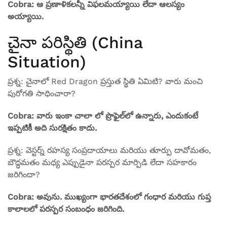
Cobra: ఆ ప్రణాళికలన్నీ విఫలమయ్యాయి లేదా ఆలస్యం
అయ్యాయి.
చైనా పరిస్థితి (China
Situation)
ప్రశ్న: చైనాలో Red Dragon ప్రస్తుత స్థితి ఏమిటి? వారు మంచి
పురోగతి సాధించారా?
Cobra: వారు ఇంకా చాలా లో ప్రొఫైల్‌లో ఉన్నారు, ఎందుకంటే
ఇప్పటికీ అది సురక్షితం కాదు.
ప్రశ్న: వెస్టర్న్ రహస్య సంప్రదాయాలు మరియు తూర్పు దావోమతం,
బౌద్ధమతం మధ్య ఎప్పుడైనా పరస్పర మార్పిడి లేదా సహకారం
జరిగిందా?
Cobra: అవును. ముఖ్యంగా భారతదేశంలో గంధార మరియు గుప్త
కాలాలలో పరస్పర సంబంధం జరిగింది.