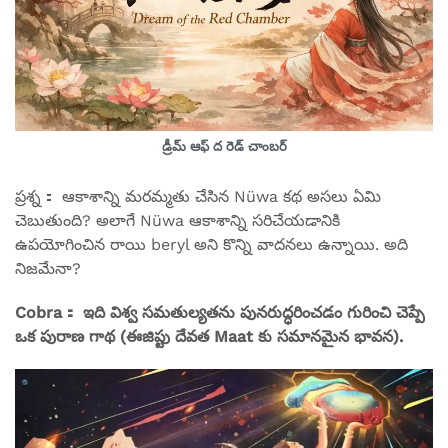
డ్రీమ్ ఆఫ్ ద రెడ్ చాంబర్
ప్రశ్న： ఆకాశాన్ని మరమ్మతు చేసిన Nüwa కథ అసలు ఏమి
చెబుతుంది? అలాగే Nüwa ఆకాశాన్ని సరిచేయడానికి
ఉపయోగించిన రాయి beryl అని కొన్ని వాదనలు ఉన్నాయి. అది
నిజమేనా?
Cobra： ఇది విశ్వ సమతుల్యతను పునరుద్ధరించడం గురించి చెప్పే
ఒక పురాణ గాథ (ఈజిప్టు దేవత Maat కు సమానమైన భావన).