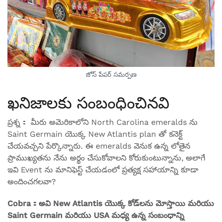
జోస్ పేపర్ సమర్పణ
ఖనిజాలకు సంబంధించినవి
ప్రశ్న： మీరు అమెరికాలోని North Carolina emeralds ను
Saint Germain యొక్క New Atlantis plan తో కనెక్ట్
చేయవచ్చని పేర్కొన్నారు. ఈ emeralds వెనుక ఉన్న లోతైన
ప్రాముఖ్యతను నేను అర్థం చేసుకోవాలని కోరుకుంటున్నాను, అలాగే
ఇవి Event ను మానిఫెస్ట్ చేయడంలో ప్రత్యక్ష సహాయాన్ని కూడా
అందించగలవా?
Cobra：అవి New Atlantis యొక్క కోడ్‌లను మోస్తాయి మరియు
Saint Germain మరియు USA మధ్య ఉన్న సంబంధాన్ని