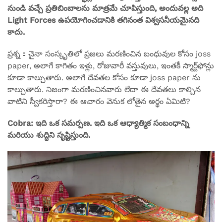
నుండి వచ్చే ప్రతిబింబాలను మాత్రమే చూపిస్తుంది, అందువల్ల అది
Light Forces ఉపయోగించడానికి తగినంత విశ్వసనీయమైనది
కాదు.
ప్రశ్న：చైనా సంస్కృతిలో ప్రజలు మరణించిన బంధువుల కోసం joss
paper, అలాగే కాగితం ఇళ్లు, రోజువారీ వస్తువులు, ఇంతకీ స్మార్ట్‌ఫోన్లు
కూడా కాల్చుతారు. అలాగే దేవతల కోసం కూడా joss paper ను
కాల్చుతారు. నిజంగా మరణించినవారు లేదా ఈ దేవతలు కాల్చిన
వాటిని స్వీకరిస్తారా? ఈ ఆచారం వెనుక లోతైన అర్థం ఏమిటి?
Cobra: ఇది ఒక సమర్పణ. ఇది ఒక ఆధ్యాత్మిక సంబంధాన్ని
మరియు శుద్ధిని సృష్టిస్తుంది.