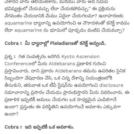
చేశారని వారు తెలియజేశారు, మరియు వారు అది సమీప
భవిష్యత్తులో చేయవచ్చు లేదా చేయకపోవచ్చు.” ఈ ప్రక్రియను
వేగవంతం చేయడానికి మేము ఏదైనా చేయగలమా? ఉదాహరణకు
aquamarine ధ్యానాన్ని ఉపయోగించి ఆ నౌకాదళంతో కనెక్ట్ కావడం
లేదా aquamarine ను భూమిలో పూడ్చడం వంటివి చేయవచ్చా?
Cobra： మీ ధ్యానాల్లో Pleiadians‌తో కనెక్ట్ అవ్వండి.
ప్రశ్న： గత సంవత్సరం జరిగిన Kyoto Ascension
Conferenceలో మీరు Aldebarans ప్రణాళిక గురించి
ప్రస్తావించారు. దాని ప్రకారం Aldebarans తమను ఉపరితల సైనిక
సిబ్బందిగా వేషధారణ చేసి, ఒక చిన్న దేశాన్ని నియంత్రణలోకి
తీసుకుని, తరువాత ఒక టీవీ స్టేషన్‌ను ఉపయోగించి disclosure
సమాచారాన్ని ప్రసారం చేయడం ప్రారంభిస్తారని మీరు వివరించారు. ఈ
ప్రణాళిక ఇప్పటికీ అమలు చేయగల ఒక సాధ్యమైన ఎంపికగానే
ఉందా? ప్రస్తుతం ఈ పరిస్థితిని ఉపయోగించే అవకాశం ఎక్కువగా
ఉందా?
Cobra： ఇది ఇప్పటికీ ఒక అవకాశం.