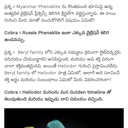
ప్రశ్న：Myanmar Phenakite ను కొంతమంది భూమిపై ఉన్న
అత్యధిక వైబ్రేషన్ ఫ్రీక్వెన్సీ కలిగిన క్రిస్టల్‌గా వర్ణిస్తున్నారు. ఈ రాయి
గురించి మీరు మాతో పంచుకోగలిగే విషయం ఏమిటి?
Cobra：Russia Phenakite ఇంకా ఎక్కువ వైబ్రేషన్ కలిగి
ఉండవచ్చు.
ప్రశ్న： Beryl family లోని ఎక్కువ సభ్యులు క్రమంగా లైట్‌వర్కర్లకు
పరిచయం చేయబడ్డారని అనిపిస్తుంది, మరియు అవి శక్తి పరంగా
చాలా శక్తివంతమైనవి. అయితే Heliodor గురించి ప్రస్తావించలేదు.
Beryl family లో Heliodor పాత్ర ఏమిటో, అలాగే అది సూచించే
శక్తి అర్థం మరియు సంబంధాలు ఏమిటో మీరు వివరించగలరా?
Cobra：Heliodor మనలను మన Golden timeline తో
కలుపుతుంది మరియు ఇప్పుడు దాని సమయం వచ్చింది.