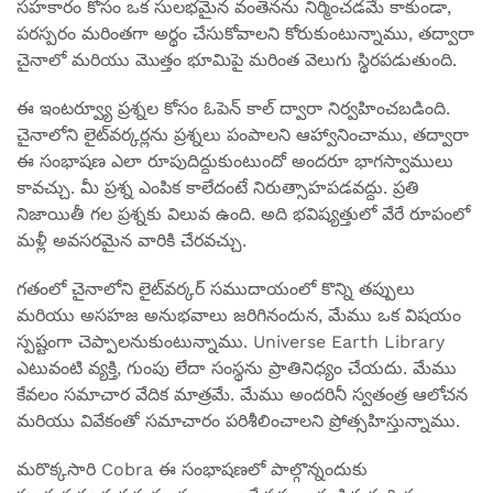
సహకారం కోసం ఒక సులభమైన వంతెనను నిర్మించడమే కాకుండా,
పరస్పరం మరింతగా అర్థం చేసుకోవాలని కోరుకుంటున్నాము, తద్వారా
చైనాలో మరియు మొత్తం భూమిపై మరింత వెలుగు స్థిరపడుతుంది.
ఈ ఇంటర్వ్యూ ప్రశ్నల కోసం ఓపెన్ కాల్ ద్వారా నిర్వహించబడింది.
చైనాలోని లైట్‌వర్కర్లను ప్రశ్నలు పంపాలని ఆహ్వానించాము, తద్వారా
ఈ సంభాషణ ఎలా రూపుదిద్దుకుంటుందో అందరూ భాగస్వాములు
కావచ్చు. మీ ప్రశ్న ఎంపిక కాలేదంటే నిరుత్సాహపడవద్దు. ప్రతి
నిజాయితీ గల ప్రశ్నకు విలువ ఉంది. అది భవిష్యత్తులో వేరే రూపంలో
మళ్లీ అవసరమైన వారికి చేరవచ్చు.
గతంలో చైనాలోని లైట్‌వర్కర్ సముదాయంలో కొన్ని తప్పులు
మరియు అసహజ అనుభవాలు జరిగినందున, మేము ఒక విషయం
స్పష్టంగా చెప్పాలనుకుంటున్నాము. Universe Earth Library
ఎటువంటి వ్యక్తి, గుంపు లేదా సంస్థను ప్రాతినిధ్యం చేయదు. మేము
కేవలం సమాచార వేదిక మాత్రమే. మేము అందరినీ స్వతంత్ర ఆలోచన
మరియు వివేకంతో సమాచారం పరిశీలించాలని ప్రోత్సహిస్తున్నాము.
మరొక్కసారి Cobra ఈ సంభాషణలో పాల్గొన్నందుకు