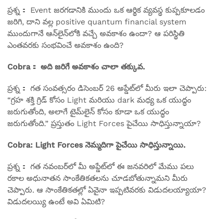
ప్రశ్న： Event జరగడానికి ముందు ఒక ఆర్థిక వ్యవస్థ కుప్పకూలడం
జరిగి, దాని వల్ల positive quantum financial system
ముందుగానే ఆన్‌లైన్‌లోకి వచ్చే అవకాశం ఉందా? ఆ పరిస్థితి
ఎంతవరకు సంభవించే అవకాశం ఉంది?
Cobra： అది జరిగే అవకాశం చాలా తక్కువ.
ప్రశ్న： గత సంవత్సరం డిసెంబర్ 26 అప్డేట్‌లో మీరు ఇలా చెప్పారు:
“గ్రహ శక్తి గ్రిడ్ కోసం Light మరియు dark మధ్య ఒక యుద్ధం
జరుగుతోంది, అలాగే టైమ్‌లైన్ కోసం కూడా ఒక యుద్ధం
జరుగుతోంది.” ప్రస్తుతం Light Forces పైచేయి సాధిస్తున్నాయా?
Cobra: Light Forces నెమ్మదిగా పైచేయి సాధిస్తున్నాయి.
ప్రశ్న： గత నవంబర్‌లో మీ అప్డేట్‌లో ఈ జనవరిలో మేము పలు
రకాల అధునాతన సాంకేతికతలను చూడబోతున్నామని మీరు
చెప్పారు. ఆ సాంకేతికతల్లో ఏవైనా ఇప్పటివరకు విడుదలయ్యాయా?
విడుదలయ్యి ఉంటే అవి ఏమిటి?