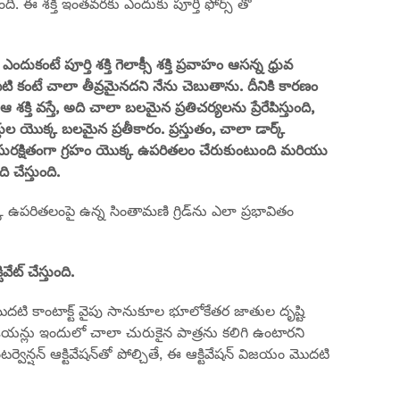
 ఈ శక్తి ఇంతవరకు ఎందుకు పూర్తి ఫోర్స్ తో
 ఎందుకంటే పూర్తి శక్తి గెలాక్సీ శక్తి ప్రవాహం ఆసన్న ధ్రువ
మునుపటి కంటే చాలా తీవ్రమైనదని నేను చెబుతాను. దీనికి కారణం
తి వస్తే, అది చాలా బలమైన ప్రతిచర్యలను ప్రేరేపిస్తుంది,
 యొక్క బలమైన ప్రతీకారం. ప్రస్తుతం, చాలా డార్క్
తి సురక్షితంగా గ్రహం యొక్క ఉపరితలం చేరుకుంటుంది మరియు
చేస్తుంది.
యొక్క ఉపరితలంపై ఉన్న సింతామణి గ్రిడ్‌ను ఎలా ప్రభావితం
వేట్ చేస్తుంది.
టో మొదటి కాంటాక్ట్ వైపు సానుకూల భూలోకేతర జాతుల దృష్టి
డియన్లు ఇందులో చాలా చురుకైన పాత్రను కలిగి ఉంటారని
ర్వెన్షన్ ఆక్టివేషన్‌తో పోల్చితే, ఈ ఆక్టివేషన్ విజయం మొదటి