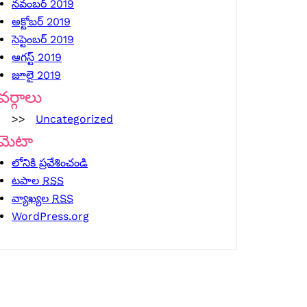
నవంబర్ 2019
అక్టోబర్ 2019
సెప్టెంబర్ 2019
ఆగస్ట్ 2019
జూలై 2019
వర్గాలు
Uncategorized
మెటా
లోనికి ప్రవేశించండి
టపాల
RSS
వ్యాఖ్యల
RSS
WordPress.org