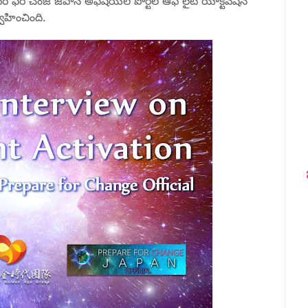
ర్ ఫర్ చేంజ్ జపాన్ అఫీషియల్ పోర్టల్ ఆఫ్ లైట్ యాక్టివేషన్
్వహించింది.