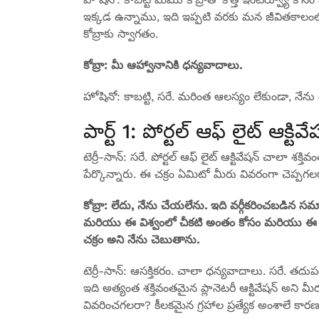
ఇక్కడ ఉన్నాము, ఇది ఇప్పటి వరకు మన జీవితకాలంలో అత
కోబ్రాకు స్వాగతం.
కోబ్రా: మీ ఆహ్వానానికి ధన్యవాదాలు.
హోషినో: కాబట్టి, సరే. మరింత ఆలస్యం లేకుండా, నేను ట
పార్ట్ 1: పోర్టల్ ఆఫ్ లైట్ ఆక్టివే
టెర్రీ-సాన్: సరే. పోర్టల్ ఆఫ్ లైట్ ఆక్టివేషన్ చాలా 
పేర్కొన్నారు. ఈ చక్రం ఏమిటో మీరు వివరంగా చెప్పగ
కోబ్రా: లేదు, నేను చేయలేను. ఇది వర్గీకరించబడిన సమ
మరియు ఈ విశ్వంలో చీకటి అంతం కోసం మరియు ఈ గ్
చక్రం అని నేను చెబుతాను.
టెర్రీ-సాన్: ఆసక్తికరం. చాలా ధన్యవాదాలు. సరే. తదు
ఇది అత్యంత శక్తివంతమైన ప్లానెటరీ ఆక్టివేషన్ అని 
వివరించగలరా? కీలకమైన గ్రహాల ప్రత్యేక అంశాలే కా