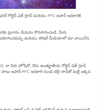
ల్ గోల్డెన్ ఏజ్ గ్రూప్ మరియు PFC జపాన్ అధికారికి
ంత వరకు ప్రచారం చేయడం కొనసాగించండి. మీరు
ి ఉపయోగించవచ్చు మరియు సోషల్ మీడియాలో మా వాయిస్‌ని
 నా పేరు హోషినో. నేను అంతర్జాతీయ గోల్డెన్ ఏజ్ గ్రూప్
ో పాటు జపాన్ PFC అధికారి నుండి టెర్రీ-సాన్‌తో మళ్లీ ఇక్కడ
మరియు పోర్టల్ ఆఫ్ ది లైట్ ఆక్టివేషన్ గురించి మాట్లాడటానికి