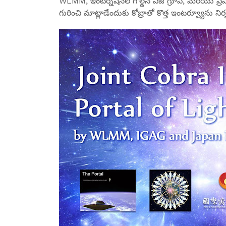
WLMM, ఇంటర్నేషనల్ గోల్డెన్ ఏజ్ గ్రూప్, మరియు ప్రిపే
గురించి మాట్లాడేందుకు కోబ్రాతో కొత్త ఇంటర్వ్యూను నిర