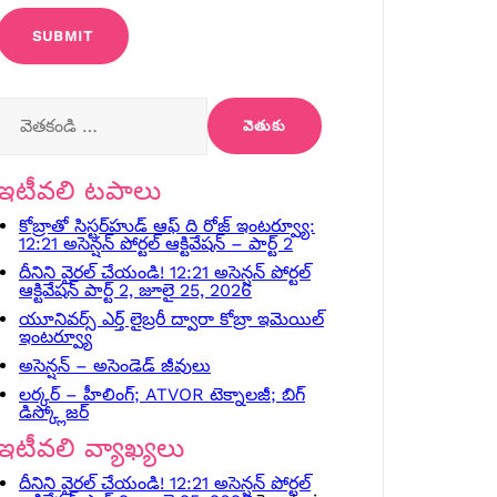
వెతికింది:
ఇటీవలి టపాలు
కోబ్రాతో సిస్టర్‌హుడ్ ఆఫ్ ది రోజ్ ఇంటర్వ్యూ:
12:21 అసెన్షన్ పోర్టల్ ఆక్టివేషన్ – పార్ట్ 2
దీనిని వైరల్ చేయండి! 12:21 అసెన్షన్ పోర్టల్
ఆక్టివేషన్ పార్ట్ 2, జూలై 25, 2026
యూనివర్స్ ఎర్త్ లైబ్రరీ ద్వారా కోబ్రా ఇమెయిల్
ఇంటర్వ్యూ
అసెన్షన్ – అసెండెడ్ జీవులు
లర్కర్ – హీలింగ్; ATVOR టెక్నాలజీ; బిగ్
డిస్క్లోజర్
ఇటీవలి వ్యాఖ్యలు
దీనిని వైరల్ చేయండి! 12:21 అసెన్షన్ పోర్టల్