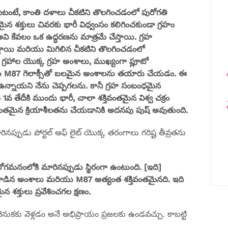
ిటంటే, కాంతి దళాలు చీకటిని తొలగించడంలో పురోగతి
తమైన శక్తులు చివరకు భారీ విధ్వంసం కలిగించకుండా గ్రహం
కేవలం ఒక ఉద్ధరణను మాత్రమే చేస్తాయి. గ్రహ
స్తాయి మరియు మిగిలిన చీకటిని తొలగించడంలో
హాల యొక్క గ్రహ అంశాలు, ముఖ్యంగా ప్లూటో
రియు M87 గెలాక్సీతో బలమైన అంశాలను తయారు చేయడం. ఈ
కూడా ఉన్నాయని నేను చెప్పగలను. కానీ గ్రహ సంబంధమైన
 1వ తేదీకి ముందు భారీ, చాలా శక్తివంతమైన విశ్వ చక్రం
ివంతమైన క్రియాశీలతను చేయడానికి అదనపు పుష్ అవుతుంది.
 మారినప్పుడు పోర్టల్ ఆఫ్ లైట్ యొక్క తరంగాలు గరిష్ట తీవ్రతను
ిరోగమనంలోకి మారినప్పుడు స్థిరంగా ఉంటుంది. [ఇది]
‌తో కూడిన అంశాలు మరియు M87 అత్యంత శక్తివంతమైనది. ఇది
న శక్తులు ప్రవేశించగల క్షణం.
త వెనుకకు వెళ్లడం అనే అభిప్రాయం ప్రజలకు ఉండవచ్చు. కాబట్టి