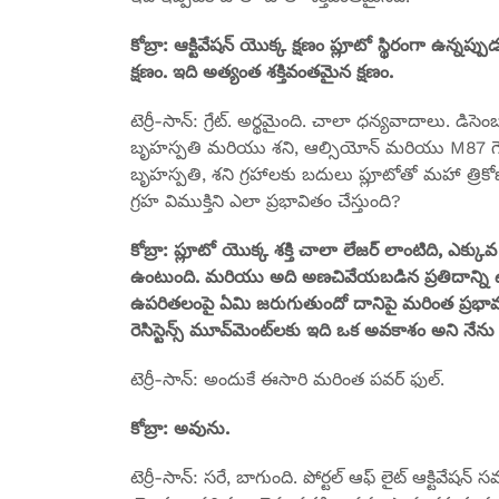
కోబ్రా: ఆక్టివేషన్ యొక్క క్షణం ప్లూటో స్థిరంగా ఉన్నప
క్షణం. ఇది అత్యంత శక్తివంతమైన క్షణం.
టెర్రీ-సాన్: గ్రేట్. అర్థమైంది. చాలా ధన్యవాదాలు. 
బృహస్పతి మరియు శని, ఆల్సియోన్ మరియు M87 గెలాక్స
బృహస్పతి, శని గ్రహాలకు బదులు ప్లూటోతో మహా త్రికో
గ్రహ విముక్తిని ఎలా ప్రభావితం చేస్తుంది?
కోబ్రా: ప్లూటో యొక్క శక్తి చాలా లేజర్ లాంటిది, ఎక్కువ
ఉంటుంది. మరియు అది అణచివేయబడిన ప్రతిదాన్ని ఉ
ఉపరితలంపై ఏమి జరుగుతుందో దానిపై మరింత ప్రభావం 
రెసిస్టెన్స్ మూవ్‌మెంట్‌లకు ఇది ఒక అవకాశం అని నేన
టెర్రీ-సాన్: అందుకే ఈసారి మరింత పవర్ ఫుల్.
కోబ్రా: అవును.
టెర్రీ-సాన్: సరే, బాగుంది. పోర్టల్ ఆఫ్ లైట్ ఆక్టివేషన్ 