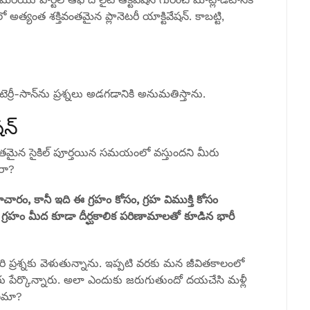
్యంత శక్తివంతమైన ప్లానెటరీ యాక్టివేషన్. కాబట్టి,
ెర్రీ-సాన్‌ను ప్రశ్నలు అడగడానికి అనుమతిస్తాను.
షన్
శక్తివంతమైన సైకిల్ పూర్తయిన సమయంలో వస్తుందని మీరు
లరా?
ాచారం, కానీ ఇది ఈ గ్రహం కోసం, గ్రహ విముక్తి కోసం
రహం మీద కూడా దీర్ఘకాలిక పరిణామాలతో కూడిన భారీ
పరి ప్రశ్నకు వెళుతున్నాను. ఇప్పటి వరకు మన జీవితకాలంలో
మీరు పేర్కొన్నారు. అలా ఎందుకు జరుగుతుందో దయచేసి మళ్లీ
రణమా?