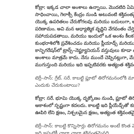
కోబ్రా: ఇక్కడ చాలా అంశాలు ఉన్నాయి. మొదటిది ఏమ
సాధించాయి, గెలాక్సీ కేంద్రం నుండి అటువంటి శక్తివం
యొక్క ఉపరితలం చేరుకోగలవు మరియు బదులుగా, అవి 
పరిణామం. అవి మన ఆధ్యాత్మిక వృద్ధిని వేగవంతం చే
సహాయపడతాయి. మరియు ఇందులో ఒక అంశం కీలక గ్ర
కుంభరాశిలోకి ప్రవేశించడం మరియు ప్లీయాడ్స్ మ
కాన్ఫిగరేషన్‌లో ట్రాన్స్-నెప్ట్యూనియన్ వస్తువులు 
అంశాలు మాత్రమే కాదు. నేను ముందే చెప్పినట్లుగా, మే
ముగుస్తుంది మరియు ఇది ఇప్పటివరకు అత్యంత శక్త
టెర్రీ-సాన్: గ్రేట్. సరే. కాబట్టి ప్లూటో తిరోగమనంలోకి
ఎందుకు చేరుకుంటాయి?
కోబ్రా: సరే. భూమి యొక్క దృక్కోణం నుండి, ప్లూటో త
ఆకాశంలో స్పష్టంగా కదలదు. కాబట్టి ఇది ప్లీయేడ్స్
ఊపిరి లేని క్షణం, నిశ్చలమైన క్షణం, అత్యంత శక్తివంతమై
టెర్రీ-సాన్: కాబట్టి కొన్నిసార్లు తిరోగమనం అంటే కొం
ఇది ఇప్పటికీ చాలా చాలా శక్తివంతమైనది.