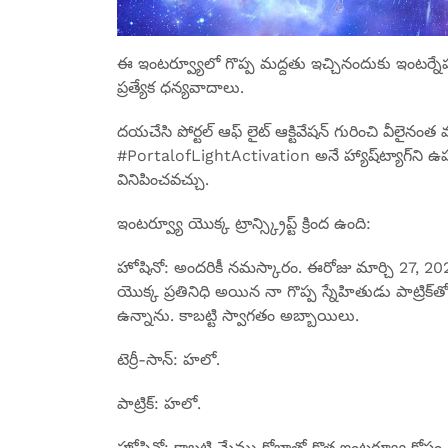
ఈ ఇంటర్వ్యూలో గొప్ప మద్దతు ఇచ్చినందుకు ఇంటర్నేషన
ప్రత్యేక ధన్యవాదాలు.
దయచేసి పోర్టల్ ఆఫ్ లైట్ ఆక్టివేషన్ గురించి వీలైన
#PortalofLightActivation అనే హ్యాష్‌ట్యాగ్‌న
వినిపించవచ్చు.
ఇంటర్వ్యూ యొక్క ట్రాన్స్క్రిప్ట్ క్రింద ఉంది:
హోషినో: అందరికీ నమస్కారం. ఈరోజు మార్చి 27, 2023.
యొక్క ప్రతినిధి అయిన నా గొప్ప స్నేహితుడు పాట్రిక్‌త
ఉన్నాను. కాబట్టి స్వాగతం అబ్బాయిలు.
టెర్రీ-సాన్: హలో.
పాట్రిక్: హలో.
హోషినో: కాబట్టి మేము కోబ్రాతో కొత్త ఇంటర్వ్యూ కోసం 