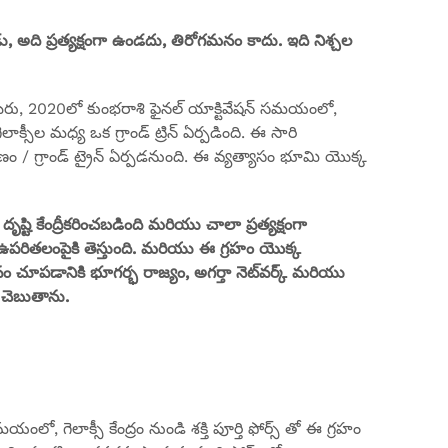
్పుడు, అది ప్రత్యక్షంగా ఉండదు, తిరోగమనం కాదు. ఇది నిశ్చల
డిసెంబరు, 2020లో కుంభరాశి ఫైనల్ యాక్టివేషన్ సమయంలో,
ీల మధ్య ఒక గ్రాండ్ ట్రిన్ ఏర్పడింది. ఈ సారి
ణం / గ్రాండ్ ట్రైన్ ఏర్పడనుంది. ఈ వ్యత్యాసం భూమి యొక్క
 దృష్టి కేంద్రీకరించబడింది మరియు చాలా ప్రత్యక్షంగా
పరితలంపైకి తెస్తుంది. మరియు ఈ గ్రహం యొక్క
చూపడానికి భూగర్భ రాజ్యం, అగర్తా నెట్‌వర్క్ మరియు
ు చెబుతాను.
సమయంలో, గెలాక్సీ కేంద్రం నుండి శక్తి పూర్తి ఫోర్స్ తో ఈ గ్రహం