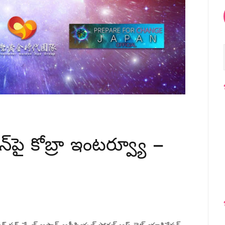
షన్‌పై కోబ్రా ఇంటర్వ్యూ –