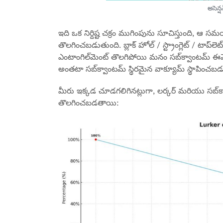
అసెన్షన్
ఇది ఒక నిర్దిష్ట చక్రం ముగింపును సూచిస్తుంది, ఆ సమ
తొలగించబడుతుంది. బ్లాక్ హోల్ / స్ట్రాంగ్లెట్ / టాప్‌ల
ఎంటాంగిల్‌మెంట్ తొలగిపోయి మనం సబ్‌క్వాంటమ్ ఈవె
అంతటా సబ్‌క్వాంటమ్ స్థిరమైన వాక్యూమ్ స్థాపించబడ
మీరు ఇక్కడ చూడగలిగినట్లుగా, లర్కర్ మరియు సబ్‌క
తొలగించబడతాయి: