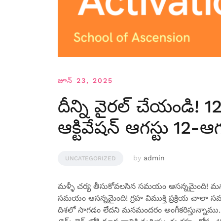
జూన్ 23, 2025
దీన్ని వైరల్ చేయండి! 12:
ఆక్టివేషన్ ఆగస్టు 12-ఆ
by
admin
UNCATEGORIZED
మళ్ళీ చర్య తీసుకోవలసిన సమయం ఆసన్నమైంది! మన ప్
సమయం ఆసన్నమైంది! గ్రహ విముక్తి ప్రక్రియ చాలా 
దిశలో సాగడం లేదని మనమందరం అంగీకరిస్తున్నాము. గ్రహ