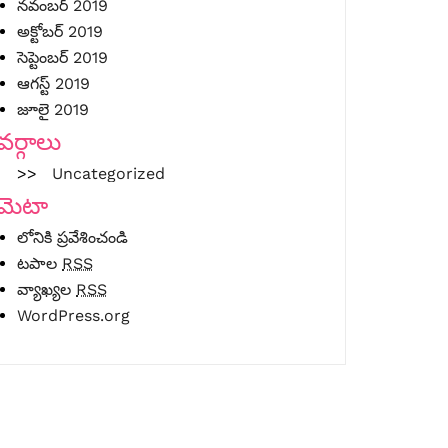
నవంబర్ 2019
అక్టోబర్ 2019
సెప్టెంబర్ 2019
ఆగస్ట్ 2019
జూలై 2019
వర్గాలు
Uncategorized
మెటా
లోనికి ప్రవేశించండి
టపాల
RSS
వ్యాఖ్యల
RSS
WordPress.org