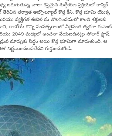
జరుగుతున్న చాలా కష్టమైన శుద్దీకరణ ప్రక్రియలో కాస్మిక్
ల్ తెరిచిన తర్వాత అబ్సొల్యూట్ కొత్త కీని, కొత్త భూమి యొక్క
గ్రహ మరియు వ్యక్తిగత ఈవిల్ ను తొలగించడంలో కాంతి శక్తులకు
యాలి, రాబోయే కొన్ని సంవత్సరాలలో వీలైనంత త్వరగా ఈవెంట్
మరియు 2049 మధ్యలో అంచనా వేయబడినట్టు సోలార్ ఫ్లాష్
ు ధ్రువ మార్పుకు సిద్ధం అయి కొత్త భూమిగా మారుతుంది. ఆ
ో నిర్ణయించబడలేదని గుర్తుంచుకోండి.