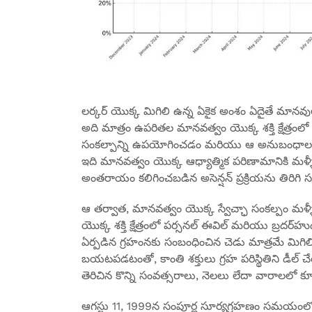
లర్కర్ యొక్క మిగిలి ఉన్న ఏకైక అంశం ఏదైతే మ
అది మాత్రం ఉపరితల మానవత్వం యొక్క శక్తి క్షేత్రంలో ఉ
సంకల్పాన్ని ఉపయోగించడం మరియు ఆ అనుబంధాలను
ఇది మానవత్వం యొక్క ఆధ్యాత్మిక పరిణామానికి మళ్
అంతరాయం కలిగించబడిన అసెన్షన్ ప్రక్రియను తిరిగి సక్
ఆ తర్వాత, మానవత్వం యొక్క స్వేచ్ఛా సంకల్పం మళ్ళీ
యొక్క శక్తి క్షేత్రంలో పర్సనల్ ఈవిల్ మరియు బ్రదర్‌
ఏర్పడిన గ్రహంనకు సంబంధించిన చెడు మాత్రమే మిగిలి
బయటపడటంతో, కాంతి శక్తులు గ్రహ పరిస్థితిని డీల
తెరిచిన కొన్ని సంవత్సరాలు, నెలలు లేదా వారాలలో 
ఆగస్టు 11, 1999న సంపూర్ణ సూర్యగ్రహణం సమయంలో, న్