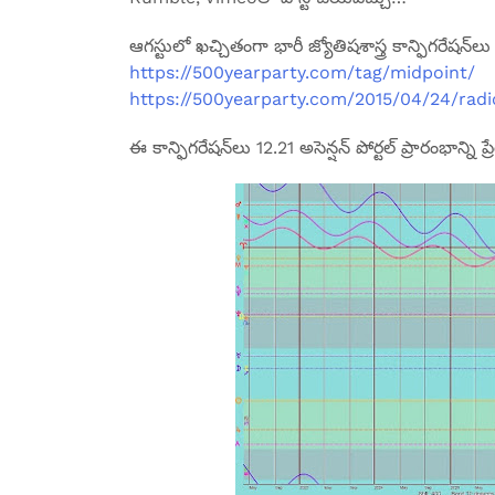
ఆగస్టులో ఖచ్చితంగా భారీ జ్యోతిషశాస్త్ర కాన్ఫిగరేషన్‌లు
https://500yearparty.com/tag/midpoint/
https://500yearparty.com/2015/04/24/rad
ఈ కాన్ఫిగరేషన్‌లు 12.21 అసెన్షన్ పోర్టల్ ప్రారంభాన్ని ప్రే