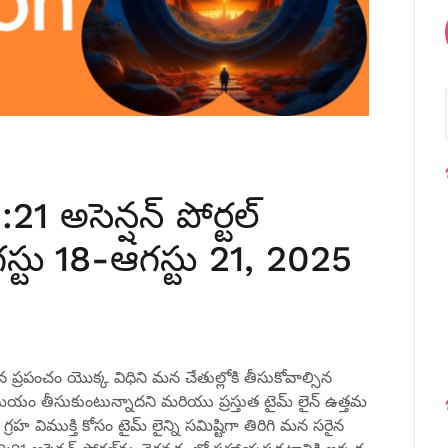
21 అసెన్షన్ పోర్టల్
గస్టు 18-ఆగస్టు 21, 2025
రపంచం యొక్క విధిని మన చేతుల్లోకి తీసుకోవాల్సిన
సమయం తీసుకుంటున్నాదని మరియు ప్రస్తుత టైమ్ లైన్ ఉత్తమ
 విముక్తి కోసం టైమ్ లైన్ని సమిష్టిగా తిరిగి మన సరైన