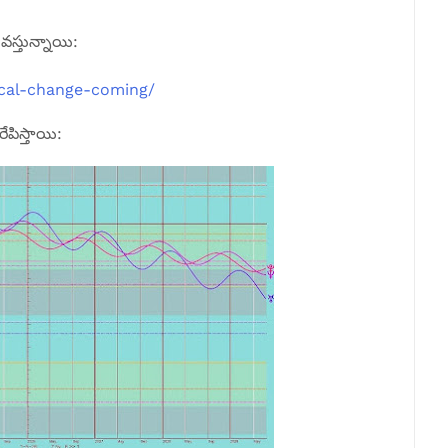
 వస్తున్నాయి:
ical-change-coming/
రేపిస్తాయి: