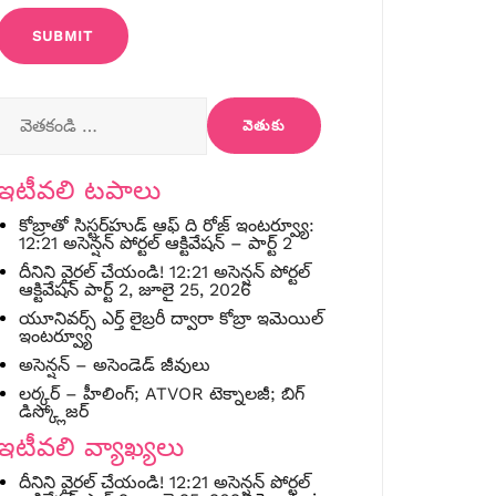
వెతికింది:
ఇటీవలి టపాలు
కోబ్రాతో సిస్టర్‌హుడ్ ఆఫ్ ది రోజ్ ఇంటర్వ్యూ:
12:21 అసెన్షన్ పోర్టల్ ఆక్టివేషన్ – పార్ట్ 2
దీనిని వైరల్ చేయండి! 12:21 అసెన్షన్ పోర్టల్
ఆక్టివేషన్ పార్ట్ 2, జూలై 25, 2026
యూనివర్స్ ఎర్త్ లైబ్రరీ ద్వారా కోబ్రా ఇమెయిల్
ఇంటర్వ్యూ
అసెన్షన్ – అసెండెడ్ జీవులు
లర్కర్ – హీలింగ్; ATVOR టెక్నాలజీ; బిగ్
డిస్క్లోజర్
ఇటీవలి వ్యాఖ్యలు
దీనిని వైరల్ చేయండి! 12:21 అసెన్షన్ పోర్టల్