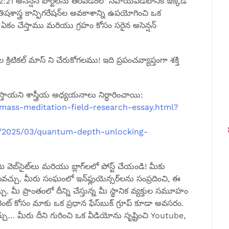
2:21 అసెన్షన్ పోర్టల్‌ను తెరవడంలో సహాయపడటానికి ఇక్కడ
శాస్త్ర కాన్ఫిగరేషన్‌ల అవకాశాన్ని ఉపయోగించి ఒక
ంను ఏకం చేస్తాము మరియు గ్రహం కోసం సరైన అసెన్షన్
రిటికల్ మాస్ ని చేరుకోగలము! ఇది ప్రపంచవ్యాప్తంగా శక్తి
తాయని శాస్త్రీయ అధ్యయనాలు నిర్ధారించాయి:
/mass-meditation-field-research-essay.html?
m/2025/03/quantum-depth-unlocking-
ీ వెబ్‌సైట్‌లు మరియు బ్లాగ్‌లలో పోస్ట్ చేయండి! మీకు
ంపవచ్చు. మీరు సంఘంలో ఇన్‌ఫ్లుయెన్సర్‌లను సంప్రదించి, ఈ
 మీ ప్రాంతంలో దీన్ని చేస్తున్న మీ స్థానిక వ్యక్తుల సమూహం
వెంట్ కోసం మాకు ఒక ప్రధాన ఫేస్‌బుక్ గ్రూప్ కూడా అవసరం.
చు… మీరు దీని గురించి ఒక వీడియోను సృష్టించి Youtube,