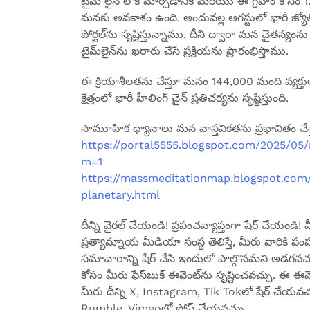
టైమ్ లైన్ లోకి మార్చడానికి మరియు ఈ గ్రహం కోసం 1
మనకు అవకాశం ఉంది. అందువల్ల ఆగస్టులో భారీ జ్యోతిష
పోర్టల్‌ను సృష్టిస్తున్నాము, దీని ద్వారా మన చైతన్య
టైమ్‌లైన్‌ను ఖరారు చేసే ప్రక్రియను ప్రారంభిస్తాము.
ఈ క్రియాశీలతను చేస్తూ మనం 144,000 మంది వ్యక్తుల క్
క్షేత్రంలో భారీ హీలింగ్ చైన్ ప్రతిచర్యను సృష్టిస్తుంది.
సామూహిక ధ్యానాలు మన వాస్తవికతను ప్రభావితం చేస్
https://portal5555.blogspot.com/2025/05
m=1
https://massmeditationmap.blogspot.co
planetary.html
దీన్ని వైరల్ చేయండి! ప్రపంచవ్యాప్తంగా షేర్ చేయండి! మ
ప్రత్యామ్నాయ మీడియా సంస్థ తెలిస్తే, మీరు వారికి ప
సమాచారాన్ని షేర్ చేసి ఇందులో పాల్గొనమని అడగవచ్చు.
కోసం మీరు ఫేస్‌బుక్ ఈవెంట్‌ను సృష్టించవచ్చు. ఈ ఈ
మీరు దీన్ని X, Instagram, Tik Tokలో షేర్ చేయవచ్
Rumble, Vimeoలో పోస్ట్ చేయవచ్చు…