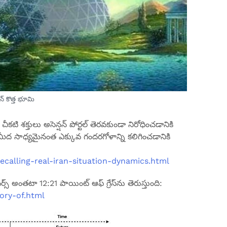
షన్ కొత్త భూమి
చీకటి శక్తులు అసెన్షన్ పోర్టల్ తెరవకుండా నిరోధించడానికి
ీద సాధ్యమైనంత ఎక్కువ గందరగోళాన్ని కలిగించడానికి
calling-real-iran-situation-dynamics.html
టీవర్స్ అంతటా 12:21 పాయింట్ ఆఫ్ గ్రేస్‌ను తెరుస్తుంది:
ory-of.html