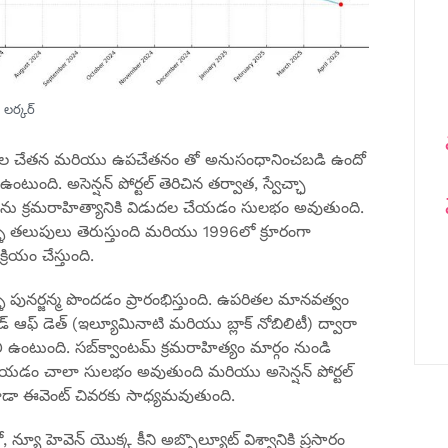
లర్కర్
ానవుల చేతన మరియు ఉపచేతనం తో అనుసంధానించబడి ఉందో
ంటుంది. అసెన్షన్ పోర్టల్ తెరిచిన తర్వాత, స్వేచ్ఛా
 క్రమరాహిత్యానికి విడుదల చేయడం సులభం అవుతుంది.
ళీ తలుపులు తెరుస్తుంది మరియు 1996లో క్రూరంగా
రియం చేస్తుంది.
 పునర్జన్మ పొందడం ప్రారంభిస్తుంది. ఉపరితల మానవత్వం
హుడ్ ఆఫ్ డెత్ (ఇల్యూమినాటి మరియు బ్లాక్ నోబిలిటీ) ద్వారా
 ఉంటుంది. సబ్‌క్వాంటమ్ క్రమరాహిత్యం మార్గం నుండి
్ చేయడం చాలా సులభం అవుతుంది మరియు అసెన్షన్ పోర్టల్
కూడా ఈవెంట్ చివరకు సాధ్యమవుతుంది.
యూ హెవెన్ యొక్క కీని అబ్సొల్యూట్ విశ్వానికి ప్రసారం