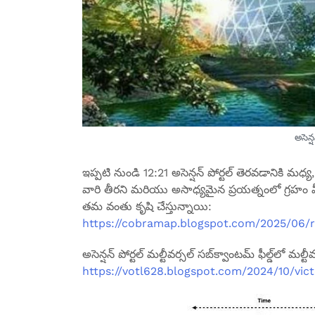
అసెన్
ఇప్పటి నుండి 12:21 అసెన్షన్ పోర్టల్ తెరవడానికి మధ్య, 
వారి తీరని మరియు అసాధ్యమైన ప్రయత్నంలో గ్రహం మ
తమ వంతు కృషి చేస్తున్నాయి:
https://cobramap.blogspot.com/2025/06/re
అసెన్షన్ పోర్టల్ మల్టీవర్సల్ సబ్‌క్వాంటమ్ ఫీల్డ్‌లో మల్
https://votl628.blogspot.com/2024/10/vict