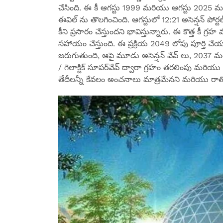
చేసింది. ఈ కీ ఆగస్టు 1999 మరియు ఆగస్టు 2025 మధ్య 
ఈవిల్ ను తొలగించింది. ఆగస్టులో 12:21 అసెన్షన్ పోర్ట
కీని ప్రసారం చేస్తుందని భావిస్తున్నారు. ఈ కొత్త కీ 
సహాయం చేస్తుంది. ఈ ప్రక్రియ 2049 లోపు పూర్తి చే
జరుగుతుంది, ఆపై మూడు అసెన్షన్ వేవ్ లు, 2037 
/ గెలాక్టిక్ సూపర్‌వేవ్ ద్వారా గ్రహం తరలింపు మరియ
తేదీలన్నీ కేవలం అంచనాలు మాత్రమేనని మరియు రాతిత