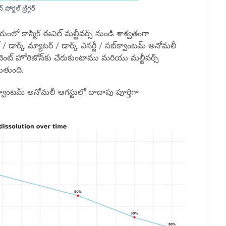
 పోర్టల్ ట్రిగ్గర్
యంలో కాస్మిక్ ఈవిల్ మల్టీవర్స్ నుండి శాశ్వతంగా
ెట్ / డార్క్ మ్యాటర్ / డార్క్ ఎనర్జీ / సబ్‌క్వాంటమ్ అనోమలీ
ంట్ హోరిజోన్‌కు చేరుకుంటాము మరియు మల్టీవర్స్
ుతుంది.
్వాంటమ్ అనోమలీ ఆగస్టులో దాదాపు పూర్తిగా