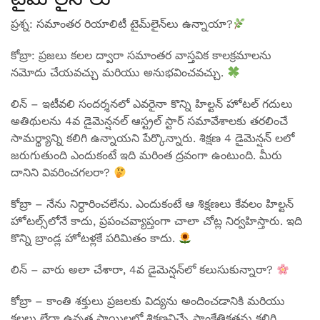
ప్రశ్న: సమాంతర రియాలిటీ టైమ్‌లైన్‌లు ఉన్నాయా?
కోబ్రా: ప్రజలు కలల ద్వారా సమాంతర వాస్తవిక కాలక్రమాలను
నమోదు చేయవచ్చు మరియు అనుభవించవచ్చు.
లిన్ – ఇటీవలి సందర్శనలో ఎవరైనా కొన్ని హిల్టన్ హోటల్ గదులు
అతిథులను 4వ డైమెన్షనల్ ఆస్ట్రల్ స్టార్ సమావేశాలకు తరలించే
సామర్థ్యాన్ని కలిగి ఉన్నాయని పేర్కొన్నారు. శిక్షణ 4 డైమెన్షన్ లలో
జరుగుతుంది ఎందుకంటే ఇది మరింత ద్రవంగా ఉంటుంది. మీరు
దానిని వివరించగలరా?
కోబ్రా – నేను నిర్ధారించలేను. ఎందుకంటే ఆ శిక్షణలు కేవలం హిల్టన్
హోటల్స్‌లోనే కాదు, ప్రపంచవ్యాప్తంగా చాలా చోట్ల నిర్వహిస్తారు. ఇది
కొన్ని బ్రాండ్ల హోటళ్లకే పరిమితం కాదు.
లిన్ – వారు అలా చేశారా, 4వ డైమెన్షన్‌లో కలుసుకున్నారా?
కోబ్రా – కాంతి శక్తులు ప్రజలకు విద్యను అందించడానికి మరియు
కలలు లేదా ఉన్నత స్థాయిలలో శిక్షణనిచ్చే సాంకేతికతను కలిగి