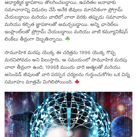
ఆధ్యాత్మిక జ్ఞాపకాలు తొలగించబడ్డాయి. ఉపరితల జనాభాకు
సమాచారాన్ని విడుదల చేసే అనేక జీవులు మానసికంగా ప్రోగ్రామ్
చేయబడ్డాయి మరియు వాటిలో చాలా వరకు తప్పుడు సమాచారం
మరియు కల్పిత జ్ఞాపకాలతో అమర్చబడ్డాయి. అన్ని ఛానెల్‌లు
ఇంప్లాంట్‌లతో ప్రోగ్రామ్ చేయబడ్డాయి మరియు వాటి కమ్యూనికేషన్
లింక్‌లు తీవ్రంగా దెబ్బతిన్నాయి.
సామూహిక మరపు యొక్క ఈ చరిత్రను 1996 యొక్క గొప్ప
మరచిపోవడం అని పిలుస్తారు. ఆ సమయంలో సామూహిక మరపు
చాలా తీవ్రంగా ఉంది, 1996కి ముందు వారి ఆత్మలతో మరియు
అసెండెడ్ జీవులతో వారి పరస్పర చర్యలను గుర్తుంచుకోగల ఒక చిన్న
సమూహం మాత్రమే మిగిలిపోయింది.