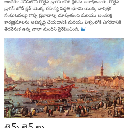
అందరూ వెనిస్‌లోని గోల్డెన్ డ్రాగన్ బోట్ క్లబ్‌ను ఆరాధించారు. గోల్డెన్
డ్రాగన్ బోట్ క్లబ్ యొక్క రహస్య పద్ధతి భూమి యొక్క చారిత్రక
సంఘటనలపై గొప్ప ప్రభావాన్ని చూపుతుంది మరియు అంతరిక్ష
కార్యక్రమాలను అభివృద్ధి చేయడానికి మరియు విశ్వంలోకి ఎగరడానికి
తెరవెనుక ఉన్న చాలా మందిని ప్రేరేపించింది.
టైమ్ లైన్ లు