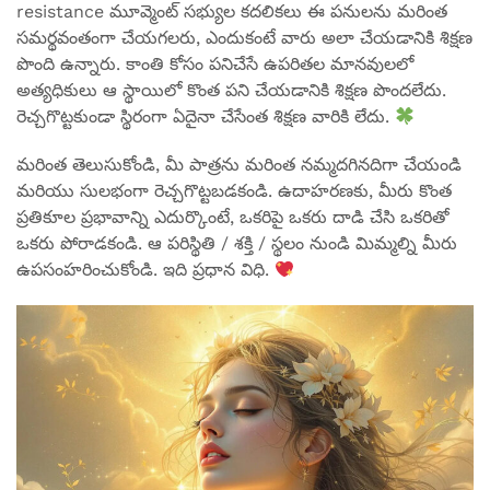
resistance మూవ్మెంట్ సభ్యుల కదలికలు ఈ పనులను మరింత
సమర్థవంతంగా చేయగలరు, ఎందుకంటే వారు అలా చేయడానికి శిక్షణ
పొంది ఉన్నారు. కాంతి కోసం పనిచేసే ఉపరితల మానవులలో
అత్యధికులు ఆ స్థాయిలో కొంత పని చేయడానికి శిక్షణ పొందలేదు.
రెచ్చగొట్టకుండా స్థిరంగా ఏదైనా చేసేంత శిక్షణ వారికి లేదు.
మరింత తెలుసుకోండి, మీ పాత్రను మరింత నమ్మదగినదిగా చేయండి
మరియు సులభంగా రెచ్చగొట్టబడకండి. ఉదాహరణకు, మీరు కొంత
ప్రతికూల ప్రభావాన్ని ఎదుర్కొంటే, ఒకరిపై ఒకరు దాడి చేసి ఒకరితో
ఒకరు పోరాడకండి. ఆ పరిస్థితి / శక్తి / స్థలం నుండి మిమ్మల్ని మీరు
ఉపసంహరించుకోండి. ఇది ప్రధాన విధి.