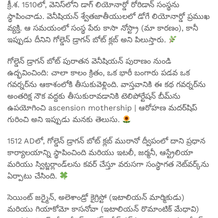
క్రీ.శ. 1510లో, వెనిస్‌లోని డాగ్ లియోనార్డో రోరిడాన్ సంస్థను
స్థాపించాడు. వెనీషియన్ శ్వేతజాతీయులలో డోగే లియోనార్డో ప్రముఖ
వ్యక్తి. ఆ సమయంలో సంస్థ పేరు కాసా నోస్ట్రా (మా కారణం), కానీ
ఇప్పుడు దీనిని గోల్డెన్ డ్రాగన్ బోట్ క్లబ్ అని పిలుస్తారు.
గోల్డెన్ డ్రాగన్ బోట్ పురాతన వెనీషియన్ పురాణం నుండి
ఉద్భవించింది: చాలా కాలం క్రితం, ఒక భారీ బంగారు పడవ ఒక
గవర్నర్‌ను ఆకాశంలోకి తీసుకువెళ్లింది. వాస్తవానికి ఈ కథ గవర్నర్‌ను
అంతరిక్ష నౌక వద్దకు తీసుకురావడానికి టెలిపోర్టేషన్ బీమ్‌ను
ఉపయోగించి ascension mothership | ఆరోహణ మదర్‌షిప్
గురించి అని ఇప్పుడు మనకు తెలుసు.
1512 ADలో, గోల్డెన్ డ్రాగన్ బోట్ క్లబ్ మురానో ద్వీపంలో దాని ప్రధాన
కార్యాలయాన్ని స్థాపించింది మరియు ఇటలీ, జర్మనీ, ఆస్ట్రేలియా
మరియు స్విట్జర్లాండ్‌లను కవర్ చేస్తూ వరుసగా సంస్థాగత నెట్‌వర్క్‌ను
ఏర్పాటు చేసింది.
సెయింట్ జర్మైన్, అలెశాండ్రో కైగ్రిస్టో (ఇటాలియన్ మార్మికుడు)
మరియు గియాకోమో కాసనోవా (ఇటాలియన్ రొమాంటిక్ మేధావి)