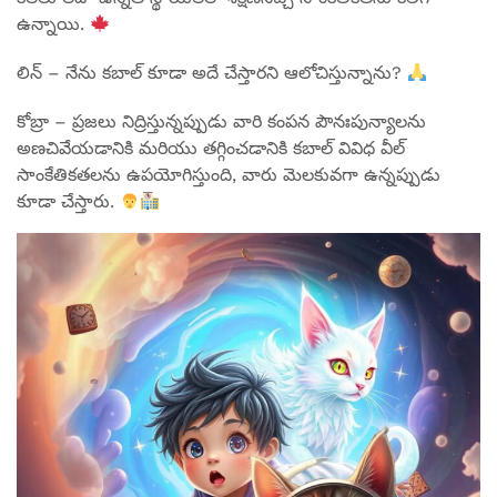
ఉన్నాయి.
లిన్ – నేను కబాల్ కూడా అదే చేస్తారని ఆలోచిస్తున్నాను?
కోబ్రా – ప్రజలు నిద్రిస్తున్నప్పుడు వారి కంపన పౌనఃపున్యాలను
అణచివేయడానికి మరియు తగ్గించడానికి కబాల్ వివిధ వీల్
సాంకేతికతలను ఉపయోగిస్తుంది, వారు మెలకువగా ఉన్నప్పుడు
కూడా చేస్తారు.