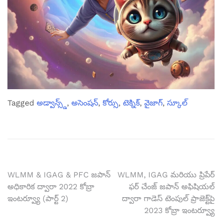
Tagged
అడ్వాన్స్డ్
,
అసెంషన్
,
కోర్సు
,
టెక్నిక్
,
వైజాగ్
,
స్కూల్
టపా
WLMM & IGAG & PFC జపాన్
WLMM, IGAG మరియు ప్రిపేర్
అధికారిక ద్వారా 2022 కోబ్రా
ఫర్ చేంజ్ జపాన్ అఫిషియల్
నావిగేషన్
ఇంటర్వ్యూ (పార్ట్ 2)
ద్వారా గాడెస్ టెంపుల్ ప్రాజెక్ట్‌పై
2023 కోబ్రా ఇంటర్వ్యూ