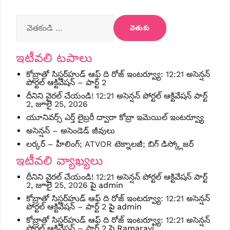
వెతికింది:
ఇటీవలి టపాలు
కోబ్రాతో సిస్టర్‌హుడ్ ఆఫ్ ది రోజ్ ఇంటర్వ్యూ: 12:21 అసెన్షన్
పోర్టల్ ఆక్టివేషన్ – పార్ట్ 2
దీనిని వైరల్ చేయండి! 12:21 అసెన్షన్ పోర్టల్ ఆక్టివేషన్ పార్ట్
2, జూలై 25, 2026
యూనివర్స్ ఎర్త్ లైబ్రరీ ద్వారా కోబ్రా ఇమెయిల్ ఇంటర్వ్యూ
అసెన్షన్ – అసెండెడ్ జీవులు
లర్కర్ – హీలింగ్; ATVOR టెక్నాలజీ; బిగ్ డిస్క్లోజర్
ఇటీవలి వ్యాఖ్యలు
దీనిని వైరల్ చేయండి! 12:21 అసెన్షన్ పోర్టల్ ఆక్టివేషన్ పార్ట్
2, జూలై 25, 2026
పై
admin
కోబ్రాతో సిస్టర్‌హుడ్ ఆఫ్ ది రోజ్ ఇంటర్వ్యూ: 12:21 అసెన్షన్
పోర్టల్ ఆక్టివేషన్ – పార్ట్ 2
పై
admin
కోబ్రాతో సిస్టర్‌హుడ్ ఆఫ్ ది రోజ్ ఇంటర్వ్యూ: 12:21 అసెన్షన్
పోర్టల్ ఆక్టివేషన్ – పార్ట్ 2
పై
Ramaravi