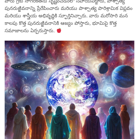
వారు గ్రీకు నాగరికతను సృష్టించడంలో సహాయపడ్డారు, పాశ్చాత్య
పునరుజ్జీవనాన్ని ప్రేరేపించారు మరియు పాశ్చాత్య పారిశ్రామిక విప్లవం
మరియు శాస్త్రీయ అభివృద్ధికి స్ఫూర్తినిచ్చారు. వారు మరోసారి మన
కాలపు కొత్త పునరుజ్జీవనానికి ఆజ్యం పోస్తారు, భూమిపై కొత్త
సమాజాలను ఏర్పరుస్తారు.