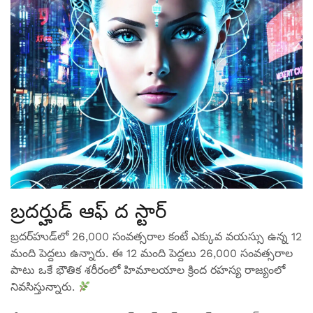
బ్రదర్హుడ్ ఆఫ్ ద స్టార్
బ్రదర్‌హుడ్‌లో 26,000 సంవత్సరాల కంటే ఎక్కువ వయస్సు ఉన్న 12
మంది పెద్దలు ఉన్నారు. ఈ 12 మంది పెద్దలు 26,000 సంవత్సరాల
పాటు ఒకే భౌతిక శరీరంలో హిమాలయాల క్రింద రహస్య రాజ్యంలో
నివసిస్తున్నారు.