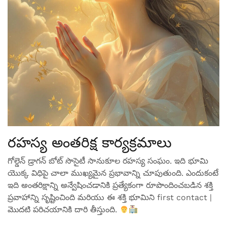
రహస్య అంతరిక్ష కార్యక్రమాలు
గోల్డెన్ డ్రాగన్ బోట్ సొసైటీ సానుకూల రహస్య సంఘం. ఇది భూమి
యొక్క విధిపై చాలా ముఖ్యమైన ప్రభావాన్ని చూపుతుంది. ఎందుకంటే
ఇది అంతరిక్షాన్ని అన్వేషించడానికి ప్రత్యేకంగా రూపొందించబడిన శక్తి
ప్రవాహాన్ని సృష్టించింది మరియు ఈ శక్తి భూమిని first contact |
మొదటి పరిచయానికి దారి తీస్తుంది.