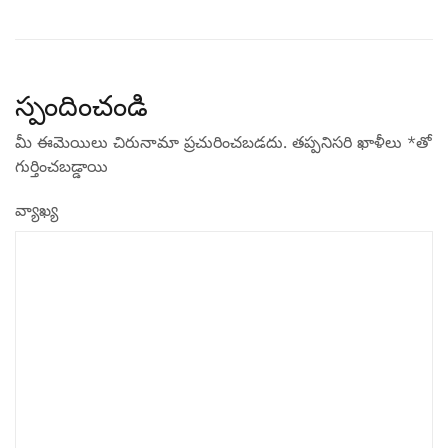
స్పందించండి
మీ ఈమెయిలు చిరునామా ప్రచురించబడదు.
తప్పనిసరి ఖాళీలు
*
‌తో
గుర్తించబడ్డాయి
వ్యాఖ్య