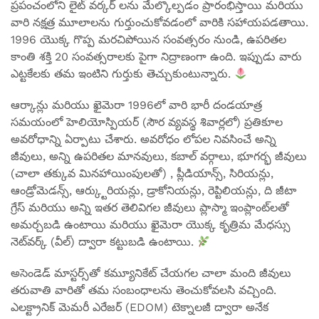
ప్రపంచంలోని లైట్ వర్కర్ లను మేల్కొల్పడం ప్రారంభిస్తాయి మరియు
వారి నక్షత్ర మూలాలను గుర్తుంచుకోవడంలో వారికి సహాయపడతాయి.
1996 యొక్క గొప్ప మరచిపోయిన సంవత్సరం నుండి, ఉపరితల
కాంతి శక్తి 20 సంవత్సరాలకు పైగా నిద్రాణంగా ఉంది. ఇప్పుడు వారు
ఎట్టకేలకు తమ ఇంటిని గుర్తుకు తెచ్చుకుంటున్నారు.
ఆర్కాన్లు మరియు ఖైమెరా 1996లో వారి భారీ దండయాత్ర
సమయంలో హెలియోస్పియర్ (సౌర వ్యవస్థ శివార్లలో) ప్రతికూల
అవరోధాన్ని ఏర్పాటు చేశారు. అవరోధం లోపల నివసించే అన్ని
జీవులు, అన్ని ఉపరితల మానవులు, కబాల్ వర్గాలు, భూగర్భ జీవులు
(చాలా తక్కువ మినహాయింపులతో) , ప్లీడియాన్స్, సిరియన్లు,
ఆండ్రోమెడన్స్, ఆర్క్టురియన్లు, డ్రాకోనియన్లు, రెప్టిలియన్లు, ది జీటా
గ్రేస్ మరియు అన్ని ఇతర తెలివిగల జీవులు ప్లాస్మా ఇంప్లాంట్‌లతో
అమర్చబడి ఉంటాయి మరియు ఖైమెరా యొక్క కృత్రిమ మేధస్సు
నెట్‌వర్క్ (వీల్) ద్వారా కట్టుబడి ఉంటాయి.
అసెండెడ్ మాస్టర్స్‌తో కమ్యూనికేట్ చేయగల చాలా మంది జీవులు
తరువాతి వారితో తమ సంబంధాలను తెంచుకోవలసి వచ్చింది.
ఎలక్ట్రానిక్ మెమరీ ఎరేజర్ (EDOM) టెక్నాలజీ ద్వారా అనేక