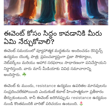
ఈవెంట్ కోసం సిద్ధం కావడానికి మీరు
ఏమి నేర్చుకోవాలి?
ఈవెంట్ సమయంలో వ్యూహాత్మక మద్దతును అందించడం రెసెస్టెన్స్
ఉద్యమం యొక్క పాత్ర; ప్రపంచవ్యాప్తంగా ప్రజా సౌకర్యాలు,
నెట్‌వర్క్‌లు మరియు ఆహార సరఫరాలు సాధారణంగా పనిచేస్తాయని
నిర్ధారిస్తుంది. వారు మాస్ మీడియాకు వివిధ సమాచారాన్ని
అందిస్తారు.
ఈవెంట్ కు ముందు, resistance ఉద్యమం ఉపరితల మానవులను
సంప్రదించలేకపోయింది ఎందుకంటే కబాల్ హింసాత్మకంగా ప్రతీకారం
తీర్చుకుంటుంది. కానీ ఈవెంట్ జరిగినప్పుడు resistance ఉద్యమం
నుండి కొంతమందికి వారితో పరిచయం ఉంటుంది.