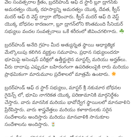
వేల సంవత్సరాల క్రితం, బ్రదర్‌హుడ్ ఆఫ్ ద స్టార్ బ్లూ డ్రాగన్‌కు
అమరత్వం యొక్క రహస్యాన్ని అమరత్వం యొక్క దేవత, క్వీన్
మదర్ ఆఫ్ ది వెస్ట్ ద్వారా బోధించారు. క్వీన్ మదర్ ఆఫ్ ది వెస్ట్
యొక్క బోధనల కారణంగా, బ్లూ డ్రాగన్‌లోని కొంతమంది సీనియర్
సభ్యులు వందల సంవత్సరాలు ఒకే శరీరంలో జీవించగలిగారు.
బ్రదర్‌హుడ్ అనేది గ్రహం మీద అత్యున్నత స్థాయి ఆధ్యాత్మిక
మేల్కొలుపు కలిగిన వ్యక్తుల సమూహం. ప్రధాన సభ్యులందరూ
భూమిపై అసెంషన్ పరీక్షలో ఉత్తీర్ణులైన మాస్టర్స్ మరియు అర్హత్‌లు.
వీరు దాదాపు ఎప్పుడూ బహిరంగంగా ఉపరితలంపైకి రారు మరియు
ప్రాథమికంగా మారుమూల ప్రదేశాలలో మాత్రమే ఉంటారు.
బ్రదర్‌హుడ్ ఆఫ్ ద స్టార్ సభ్యులు, మాస్టర్ శ్రీ నకుమార బోధనల
గైడెన్స్ లో, భూమి నాగరికత యొక్క పరిణామానికి మార్గనిర్దేశం
చేస్తారు. వారు మానసిక మరియు భావోద్వేగ స్థాయిలలో మానవాళిని
ప్రేరేపిస్తారు. వారు శాస్త్రవేత్తలు మరియు కళాకారులకు సరైన
సందేశాలను అందిస్తారు మరియు మానవాళికి సానుకూల
సందేశాలను అందిస్తారు.