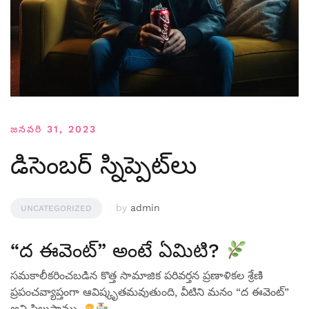
జనవరి 31, 2023
డిసెంబర్ స్నిప్పెట్‌లు
by
admin
UNCATEGORIZED
“ద ఈవెంట్” అంటే ఏమిటి?
సమకాలీకరించబడిన కొత్త సామాజిక పరివర్తన ప్రణాళికల శ్రేణి
ప్రపంచవ్యాప్తంగా ఆవిష్కృతమవుతుంది, వీటిని మనం “ద ఈవెంట్‌”
అని పిలుస్తాము.