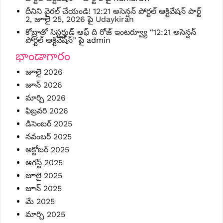
దీనిని వైరల్ చేయండి! 12:21 అసెన్షన్ పోర్టల్ ఆక్టివేషన్ పార్ట్
2, జూలై 25, 2026
పై
Udaykiran
కోబ్రాతో సిస్టర్హుడ్ ఆఫ్ ది రోజ్ ఇంటర్వ్యూ “12:21 అసెన్షన్
పోర్టల్ ఆక్టివేషన్”
పై
admin
భాండాగారం
జూలై 2026
జూన్ 2026
మార్చి 2026
ఫిబ్రవరి 2026
డిసెంబర్ 2025
నవంబర్ 2025
అక్టోబర్ 2025
ఆగస్ట్ 2025
జూలై 2025
జూన్ 2025
మే 2025
మార్చి 2025