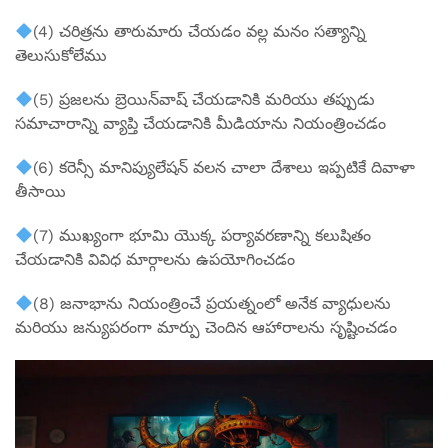
(4) చరిత్రను తారుమారు చేయడం వల్ల మనం సత్యాన్ని
తెలుసుకోలేము
(5) ప్రజలను బ్రెయిన్‌వాష్ చేయడానికి మరియు తప్పుడు
సమాచారాన్ని వ్యాప్తి చేయడానికి మీడియాను నియంత్రించడం
(6) కరెన్సీ మానిప్యులేషన్ వలన చాలా దేశాలు ఇప్పటికే దివాళా
తీసాయి
(7) ముఖ్యంగా భూమి యొక్క పర్యావరణాన్ని కలుషితం
చేయడానికి వివిధ మార్గాలను ఉపయోగించడం
(8) జనాభాను నియంత్రించే ప్రయత్నంలో అనేక వ్యాధులను
మరియు జన్యుపరంగా మార్పు చెందిన ఆహారాలను సృష్టించడం