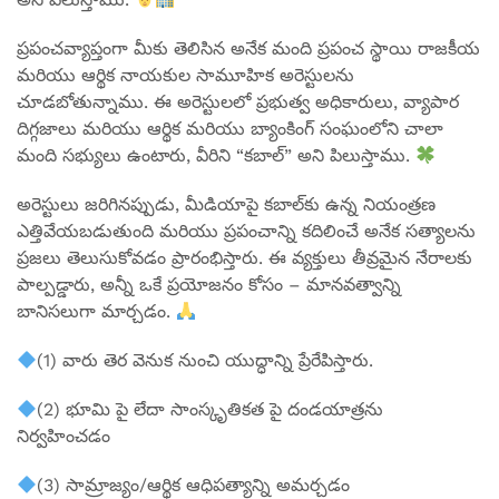
ప్రపంచవ్యాప్తంగా మీకు తెలిసిన అనేక మంది ప్రపంచ స్థాయి రాజకీయ
మరియు ఆర్థిక నాయకుల సామూహిక అరెస్టులను
చూడబోతున్నాము. ఈ అరెస్టులలో ప్రభుత్వ అధికారులు, వ్యాపార
దిగ్గజాలు మరియు ఆర్థిక మరియు బ్యాంకింగ్ సంఘంలోని చాలా
మంది సభ్యులు ఉంటారు, వీరిని “కబాల్” అని పిలుస్తాము.
అరెస్టులు జరిగినప్పుడు, మీడియాపై కబాల్‌కు ఉన్న నియంత్రణ
ఎత్తివేయబడుతుంది మరియు ప్రపంచాన్ని కదిలించే అనేక సత్యాలను
ప్రజలు తెలుసుకోవడం ప్రారంభిస్తారు. ఈ వ్యక్తులు తీవ్రమైన నేరాలకు
పాల్పడ్డారు, అన్నీ ఒకే ప్రయోజనం కోసం – మానవత్వాన్ని
బానిసలుగా మార్చడం.
(1) వారు తెర వెనుక నుంచి యుద్ధాన్ని ప్రేరేపిస్తారు.
(2) భూమి పై లేదా సాంస్కృతికత పై దండయాత్రను
నిర్వహించడం
(3) సామ్రాజ్యం/ఆర్థిక ఆధిపత్యాన్ని అమర్చడం