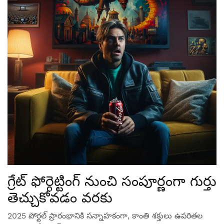
గ్రేట్ ఫోర్గెట్టింగ్ నుంచి సంపూర్ణంగా గుర్తు
తెచ్చుకోవడం వరకు
2025 పోర్టల్ ప్రారంభానికి సన్నాహకంగా, కాంతి శక్తులు ఉపరితల