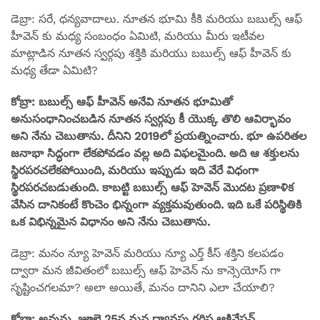
డెబ్రా: సరే, ధన్యవాదాలు. నూతన భూమి కీకి మరియు బబుల్స్ ఆఫ్
హీవెన్ కు మధ్య సంబంధం ఏమిటి, మరియు మీరు ఇటీవల
మాట్లాడిన నూతన స్వర్గపు శక్తికి మరియు బబుల్స్ ఆఫ్ హీవెన్ కు
మధ్య తేడా ఏమిటి?
కోబ్రా: బబుల్స్ ఆఫ్ హీవెన్ అనేవి నూతన భూమితో
అనుసంధానించబడిన నూతన స్వర్గపు కీ యొక్క తొలి ఆవిర్భావం
అని నేను చెబుతాను. దీనిని 2019లో ప్రయత్నించారు. భూ ఉపరితల
జనాభా సిద్ధంగా లేకపోవడం వల్ల అది విఫలమైంది. అది ఆ శక్తులను
స్థిరపరచలేకపోయింది, మరియు ఇప్పుడు ఇది వేరే విధంగా
స్థిరపరచబడుతుంది. కాబట్టి బబుల్స్ ఆఫ్ హెవెన్ మొదట ప్రణాళిక
వేసిన దానికంటే కొంచెం భిన్నంగా వ్యక్తమవుతుంది. ఇది ఒకే పరిస్థితికి
ఒక విభిన్నమైన విధానం అని నేను చెబుతాను.
డెబ్రా: మనం న్యూ హెవెన్ మరియు న్యూ ఎర్త్ కీస్ శక్తిని కలపడం
ద్వారా మన జీవితంలో బబుల్స్ ఆఫ్ హెవెన్ ను కాన్సెయోస్ గా
సృష్టించగలమా? అలా అయితే, మనం దానిని ఎలా చేయాలి?
కోబ్రా: అవును, జూలై 25న మన ధ్యానపు గరిష్ట ఆక్టివేషన్