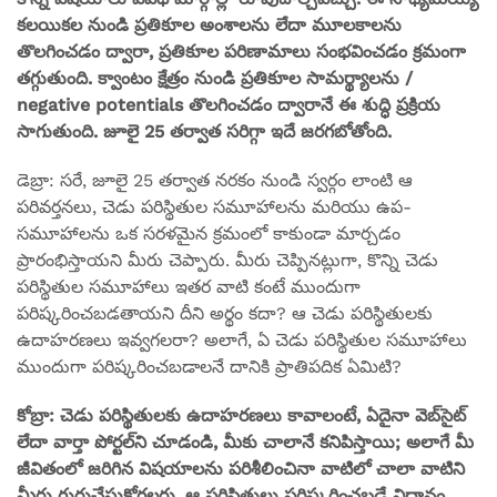
కలయికల నుండి ప్రతికూల అంశాలను లేదా మూలకాలను
తొలగించడం ద్వారా, ప్రతికూల పరిణామాలు సంభవించడం క్రమంగా
తగ్గుతుంది. క్వాంటం క్షేత్రం నుండి ప్రతికూల సామర్థ్యాలను /
negative potentials తొలగించడం ద్వారానే ఈ శుద్ధి ప్రక్రియ
సాగుతుంది. జూలై 25 తర్వాత సరిగ్గా ఇదే జరగబోతోంది.
డెబ్రా: సరే, జూలై 25 తర్వాత నరకం నుండి స్వర్గం లాంటి ఆ
పరివర్తనలు, చెడు పరిస్థితుల సమూహాలను మరియు ఉప-
సమూహాలను ఒక సరళమైన క్రమంలో కాకుండా మార్చడం
ప్రారంభిస్తాయని మీరు చెప్పారు. మీరు చెప్పినట్లుగా, కొన్ని చెడు
పరిస్థితుల సమూహాలు ఇతర వాటి కంటే ముందుగా
పరిష్కరించబడతాయని దీని అర్థం కదా? ఆ చెడు పరిస్థితులకు
ఉదాహరణలు ఇవ్వగలరా? అలాగే, ఏ చెడు పరిస్థితుల సమూహాలు
ముందుగా పరిష్కరించబడాలనే దానికి ప్రాతిపదిక ఏమిటి?
కోబ్రా: చెడు పరిస్థితులకు ఉదాహరణలు కావాలంటే, ఏదైనా వెబ్‌సైట్
లేదా వార్తా పోర్టల్‌ని చూడండి, మీకు చాలానే కనిపిస్తాయి; అలాగే మీ
జీవితంలో జరిగిన విషయాలను పరిశీలించినా వాటిలో చాలా వాటిని
మీరు గుర్తుచేసుకోగలరు. ఆ పరిస్థితులు పరిష్కరించబడే విధానం