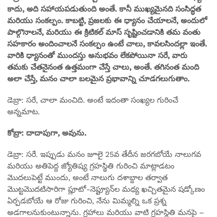
కాదు, అది సహాయపడుతుంది అంతే. కానీ ముఖ్యమైనది సంసిద్ధత
మరియు సంకల్పం. కాబట్టి, ప్రజలకు ఈ ధ్యానం చేయాలనే, అందులో
పాల్గొనాలనే, మరియు ఈ క్రిటికల్ మాస్ సృష్టించడానికి తమ వంతు
సహకారం అందించాలనే సంకల్పం ఉంటే చాలు, కావలసిందల్లా ఇంతే.
వారికి ధ్యానంతో ముందస్తు అనుభవం లేకపోయినా సరే, వారు
తమకు చేతనైనంత ఉత్తమంగా చేస్తే చాలు, అంతే. తగినంత మంది
అలా చేస్తే, మనం చాలా బలమైన ప్రభావాన్ని చూడగలుగుతాం.
డెబ్రా: సరే, చాలా మంచిది. అంటే ఇదంతా సంఖ్యల గురించే
అన్నమాట.
కోబ్రా: దాదాపుగా, అవును.
డెబ్రా: సరే. ఇప్పుడు మనం జూలై 25వ తేదీన జరగబోయే నాలుగవ
మరియు అతిపెద్ద జ్యోతిష్య గ్రహస్థితి గురించి మాట్లాడటం
మొదలుపెట్టే ముందు, అంటే నాలుగు దశాబ్దాల తర్వాత
మొట్టమొదటిసారిగా ప్లూటో-నెప్ట్యూన్‌ల మధ్య ఖచ్చితమైన షడ్కోణం
ఏర్పడబోయే ఆ రోజు గురించి, నేను మిమ్మల్ని ఒక ప్రశ్న
అడగాలనుకుంటున్నాను. గ్రహాలు మరియు వాటి గ్రహస్థితి మనపై –