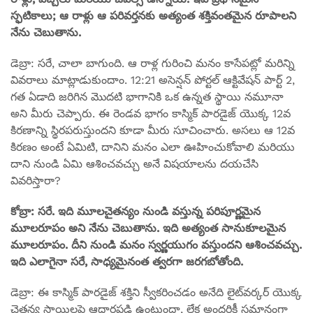
స్ఫటికాలు; ఆ రాళ్లు ఆ పరివర్తనకు అత్యంత శక్తివంతమైన రూపాలని
నేను చెబుతాను.
డెబ్రా: సరే, చాలా బాగుంది. ఆ రాళ్ల గురించి మనం కాసేపట్లో మరిన్ని
వివరాలు మాట్లాడుకుందాం. 12:21 అసెన్షన్ పోర్టల్ ఆక్టివేషన్ పార్ట్ 2,
గత ఏడాది జరిగిన మొదటి భాగానికి ఒక ఉన్నత స్థాయి నమూనా
అని మీరు చెప్పారు. ఈ రెండవ భాగం కాస్మిక్ పారడైజ్ యొక్క 12వ
కిరణాన్ని స్థిరపరుస్తుందని కూడా మీరు సూచించారు. అసలు ఆ 12వ
కిరణం అంటే ఏమిటి, దానిని మనం ఎలా ఊహించుకోవాలి మరియు
దాని నుండి ఏమి ఆశించవచ్చు అనే విషయాలను దయచేసి
వివరిస్తారా?
కోబ్రా: సరే. ఇది మూలచైతన్యం నుండి వస్తున్న పరిపూర్ణమైన
మూలరూపం అని నేను చెబుతాను. ఇది అత్యంత సానుకూలమైన
మూలరూపం. దీని నుండి మనం స్వర్ణయుగం వస్తుందని ఆశించవచ్చు.
ఇది ఎలాగైనా సరే, సాధ్యమైనంత త్వరగా జరగబోతోంది.
డెబ్రా: ఈ కాస్మిక్ పారడైజ్ శక్తిని స్వీకరించడం అనేది లైట్‌వర్కర్ యొక్క
చైతన్య స్థాయిలపై ఆధారపడి ఉంటుందా, లేక అందరికీ సమానంగా