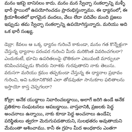
మనం ఇకపై బానిసలం కాదు. మనం మన స్వేచ్ఛా సంకల్పాన్ని మళ్ళీ
భారీ స్థాయిలో ఉపయోగించడం ప్రారంభిస్తున్నాము. ఈ ధ్యానంలో, ఈ
క్రియాశీలతలో భాగమైన వందలు, వేలు లేదా పదివేల మంది ప్రజలు
ఇప్పుడు తమ స్వేచ్ఛా సంకల్పాన్ని ఉపయోగిస్తున్నారు. మరియు అది
ఒక భారీ సంఖ్య.
డెబ్రా: కేవలం ఆ ఒక్క ధ్యానం గురించే కాకుండా, మనం గత కొన్నేళ్లుగా
చేస్తున్న ధ్యానాల పరంపర గురించి మీరు మరికొంత వివరించగలరా?
ఎందుకంటే, భూమి ఉపరితలంపై భౌతికంగా ఎటువంటి మార్పులూ
కనిపించనప్పుడు కొందరు నిరాశకు గురవుతారని నాకు తెలుసు.
వరుసగా మరియు క్రమం తప్పకుండా చేస్తున్న ఈ ధ్యానాల ప్రభావం
గురించి, అవి ఒకదానికొకటి ఎలా తోడవుతూ సానుకూల ఫలితాలను
ఇస్తాయో కాస్త చెప్పగలరా?
కోబ్రా: అనేక యుద్ధాలు నివారించబడ్డాయి, అలాగే జరిగి ఉండే అనేక
ప్రతికూల సంఘటనలు ఆపబడ్డాయి. వాస్తవానికి, ప్రజలకు పెద్ద
అంచనాలు ఉన్నాయి, నాకు కూడా పెద్ద అంచనాలు ఉండేవి;
పరిస్థితులు త్వరగా మెరుగుపడతాయని, సులభతరం అవుతాయని
మేమంతా ఆశించాము. కానీ ఈ గ్రహం మీద అంధకారం ఎంతగా