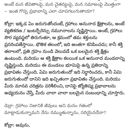
అంటే మన జీవితాలపై, మన చైతన్యంపై, మన సమాజంపై మొత్తంగా
– ఇంత గొప్ప ప్రభావాన్ని ఎలా చూపగలుగుతాయా?
కోబ్రా: ఇక్కడ ఏం జరుగుతోందంటే, గ్రహాలు అనునాద క్షేత్రాలను, అంటే
వ్యతికరణ / ఇంటర్ఫేరెన్సు నమూనాలను సృష్టిస్తాయి. అంటే, గ్రహాలు
సౌర వ్యవస్థలో తిరుగుతూ, ఆ క్రమంలో తమ శక్తులను
ప్రసరింపజేస్తాయి. భౌతిక తలంలో, ఇది అంతగా కనిపించదు; కానీ శక్తి
తలాలలో, ప్రతి గ్రహం నుండి వెలువడే ఒక బలమైన శక్తి క్షేత్రం
ఉంటుంది. మరియు ఆ శక్తి క్షేత్రాల కలయిక ఒక అనునాద మండలాన్ని
సృష్టిస్తుంది. మరియు ఈ మండలం భూమిపై ఉన్న ప్రతిదాన్ని
ప్రభావితం చేస్తుంది. ఏమి జరుగుతుందో ఇది నిర్ధారించదు, కానీ ఏమి
జరుగుతుందో దానిని ఇది ఖచ్చితంగా ప్రభావితం చేస్తుంది. మరియు
మీరు మానవ చరిత్రను పరిశీలించి, దానిపై జ్యోతిష్య ప్రభావాలను
అధ్యయనం చేస్తే, మీరు చాలా చాలా బలమైన సంబంధాన్ని చూస్తారు.
డెబ్రా: గ్రహాలు నిజానికి జీవులు అని మనం గతంలో
మాట్లాడుకున్నామని నేను నమ్ముతున్నాను, సరియైనదేనా?
కోబ్రా: అవును.