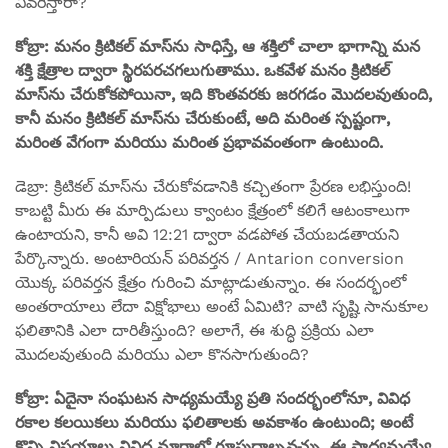
వివరిస్తారా?
కోబ్రా: మనం క్రిటికల్ మాస్‌ను సాధిస్తే, ఆ శక్తిలో చాలా భాగాన్ని మన
శక్తి క్షేత్రాల ద్వారా స్థిరపరచగలుగుతాము. ఒకవేళ మనం క్రిటికల్
మాస్‌ను చేరుకోకపోయినా, ఇది కొంతవరకు జరగడం మొదలవుతుంది,
కానీ మనం క్రిటికల్ మాస్‌ను చేరుకుంటే, అది మరింత స్పష్టంగా,
మరింత వేగంగా మరియు మరింత ప్రభావవంతంగా ఉంటుంది.
డెబ్రా: క్రిటికల్ మాస్‌ను చేరుకోవడానికి కచ్చితంగా ప్రేరణ లభిస్తుంది!
కాబట్టి మీరు ఈ మార్పిడులు క్వాంటం క్షేత్రంలో కలిగే ఆటంకాలుగా
ఉంటాయని, కానీ అవి 12:21 ద్వారా వడపోత చేయబడతాయని
పేర్కొన్నారు. అంటారియన్ పరివర్తన / Antarion conversion
యొక్క పరివర్తన క్షేత్రం గురించి మాట్లాడుతున్నాం. ఈ సందర్భంలో
అంతరాయాలు లేదా విక్షోభాలు అంటే ఏమిటి? వాటి సృష్టి సానుకూల
ఫలితానికి ఎలా దారితీస్తుంది? అలాగే, ఈ శుద్ధి ప్రక్రియ ఎలా
మొదలవుతుంది మరియు ఎలా కొనసాగుతుంది?
కోబ్రా: ఏదైనా సంఘటన సాధ్యమయ్యే ప్రతి సందర్భంలోనూ, వివిధ
రకాల కలయికలు మరియు ఫలితాలకు అవకాశం ఉంటుంది; అంటే
కొన్ని విషయాలు వివిధ మార్గాల్లో రూపుదాల్చవచ్చు. ఈ సాధ్యమయ్యే