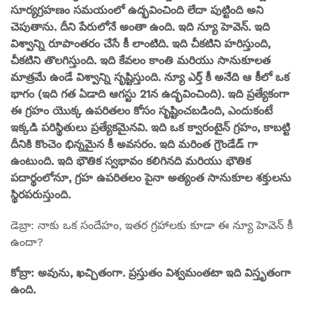
సూర్యగ్రహణం సమయంలో ఉద్భవించింది లేదా పుట్టింది అని
చెపుతాను. దీని పేరులోనే అంతా ఉంది. ఇది న్యూ హెవెన్. ఇది
విశ్వాన్ని రూపాంతరం చేసే కీ లాంటిది. ఇది చీకటిని హరిస్తుంది,
చీకటిని తొలగిస్తుంది. ఇది కేవలం కాంతి మరియు సానుకూలత
మాత్రమే ఉండే విశ్వాన్ని సృష్టిస్తుంది. న్యూ ఎర్త్ కీ అనేది ఆ కీలో ఒక
భాగం (ఇది గత ఏడాది ఆగస్టు 21న ఉద్భవించింది). ఇది ప్రత్యేకంగా
ఈ గ్రహం యొక్క ఉపరితలం కోసం సృష్టించబడింది, ఎందుకంటే
ఇక్కడి పరిస్థితులు ప్రత్యేకమైనవి. ఇది ఒక క్వారంటైన్ గ్రహం, కాబట్టి
దీనికి కొంచెం భిన్నమైన కీ అవసరం. ఇది మరింత గ్రౌండేడ్ గా
ఉంటుంది. ఇది భౌతిక స్వభావం కలిగినది మరియు భౌతిక
పదార్థంలోనూ, గ్రహ ఉపరితలం పైనా అత్యంత సానుకూల శక్తులను
స్థిరపరుస్తుంది.
డెబ్రా: నాకు ఒక సందేహం, ఇతర గ్రహాలకు కూడా ఈ న్యూ హెవెన్ కీ
ఉందా?
కోబ్రా: అవును, ఖచ్చితంగా. ప్రస్తుతం విశ్వమంతటా ఇది విస్తృతంగా
ఉంది.