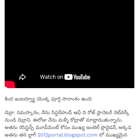
కింద ఇంటర్వ్యూ యొక్క పూర్తి సారాంశం ఉంది:
డెబ్రా: నమస్కారం, నేను సిస్టర్‌హుడ్ ఆఫ్ ది రోజ్ ప్లానెటరీ నెట్‌వర్క్
నుండి డెబ్రాని. ఈరోజు నేను మళ్ళీ కోబ్రాతో మాట్లాడుతున్నాను.
అతను రెసిస్టెన్స్ మూవ్‌మెంట్ కోసం ముఖ్య ఇంటెల్ ప్రొవైడర్, అక్కడ
అతను తన బ్లాగ్
2012portal.blogspot.com
లో ముఖ్యమైన