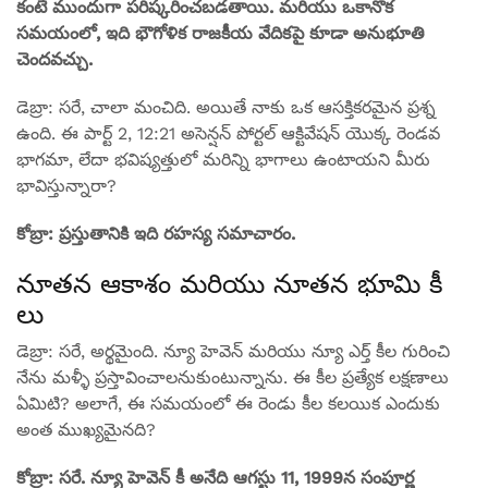
కంటే ముందుగా పరిష్కరించబడతాయి. మరియు ఒకానొక
సమయంలో, ఇది భౌగోళిక రాజకీయ వేదికపై కూడా అనుభూతి
చెందవచ్చు.
డెబ్రా: సరే, చాలా మంచిది. అయితే నాకు ఒక ఆసక్తికరమైన ప్రశ్న
ఉంది. ఈ పార్ట్ 2, 12:21 అసెన్షన్ పోర్టల్ ఆక్టివేషన్ యొక్క రెండవ
భాగమా, లేదా భవిష్యత్తులో మరిన్ని భాగాలు ఉంటాయని మీరు
భావిస్తున్నారా?
కోబ్రా: ప్రస్తుతానికి ఇది రహస్య సమాచారం.
నూతన ఆకాశం మరియు నూతన భూమి కీ
లు
డెబ్రా: సరే, అర్థమైంది. న్యూ హెవెన్ మరియు న్యూ ఎర్త్ కీల గురించి
నేను మళ్ళీ ప్రస్తావించాలనుకుంటున్నాను. ఈ కీల ప్రత్యేక లక్షణాలు
ఏమిటి? అలాగే, ఈ సమయంలో ఈ రెండు కీల కలయిక ఎందుకు
అంత ముఖ్యమైనది?
కోబ్రా: సరే. న్యూ హెవెన్ కీ అనేది ఆగస్టు 11, 1999న సంపూర్ణ