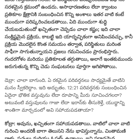
సరళమైన క్రమంలో ఉండదు. అసాధారణతలు లేదా క్వాంటం
ప్రతికూల క్షేత్రానికి సంబంధించిన కొన్ని అంశాలు ఇతర వాటి కంటే
ముందుగా పరిష్కరించబడతాయి. ఏది ముందుగా శుద్ధి
చేయబడుతుందో ఖచ్చితంగా చెప్పడం చాలా కష్టం; ఇది చాలా
సంక్లిష్టమైన ప్రక్రియ. కాబట్టి ఇది యాదృచ్ఛికంగా అనిపించవచ్చు, కానీ
ప్రక్రియ మొదలైన కొంత సమయం తర్వాత, పరిస్థితులు మరింత
సాఫీగా సాగుతున్నాయని ప్రజలు గమనించడం ప్రారంభిస్తారు.
గందరగోళం మరియు ప్రతికూలత తగ్గుతాయి, అలాగే ఇంతకుముందు
జరుగుతున్న కొన్ని చెడు సంఘటనలు పూర్తిగా ఆగిపోతాయి.
డెబ్రా: చాలా బాగుంది. ఏ రకమైన పరివర్తనలు సాధ్యమైతే వాటిని
మనం స్వీకరిద్దాం. ఇది అద్భుతం. 12:21 పరివర్తనకు సంబంధించిన
ఏదైనా భౌతిక వస్తువును లేదా రూపాన్ని మీరు సూచించగలరా?
అటువంటి వస్తువులను గాజా లేదా ఇరాన్‌కు తీసుకెళ్తే, యుద్ధాన్ని
శాంతిగా మార్చడంలో అవి సహాయపడతాయా?
కోబ్రా: అవును, ఖచ్చితంగా సహాయపడతాయి. వాటిలో చాలా వాటి
గురించి అందరికీ బాగా తెలుసని నేను భావిస్తున్నాను. చింతామణి
రాళ్లు, పచ్చలు మరియు ఓపల్స్ ఉన్నాయి. ఇవి ప్రధానమైన