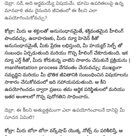
డెబ్రా: సరే, అది అర్థమయ్యే విషయమే. భూమి ఉపరితలంపై ఉన్న
మానవాళి తమ దైనందిన జీవితంలో ఈ కీలని ఎలా
ఉపయోగించుకోవచ్చు?
కోబ్రా: మీరు ఆ శక్తులతో అనుసంధానమైతే, శక్తివంతమైన హీలింగ్
పొందవచ్చు. ఉదాహరణకు, మీరు న్యూ హెవెన్ కీతో
అనుసంధానమైతే, మీకు ప్రేరణ లభిస్తుంది, మీ హయ్యర్ సెల్ఫ్ తో
సంబంధం ఏర్పడుతుంది మరియు గొప్ప హీలింగ్ చేకూరుతుంది. ఇక
న్యూ ఎర్త్ కీతో, మీరు కోరుకున్న వాటిని సాకారం చేసుకునే ప్రక్రియను |
manifestation process వేగవంతం చేయవచ్చు; ముఖ్యంగా
సమృద్ధిని మరియు మీ భౌతిక జీవితానికి సంబంధించిన విషయాలను
సాకారం చేసుకోవడంలో ఇది సహాయపడుతుంది. ఆ కీని
ఉపయోగించడం ద్వారా ప్రజలు తమ ఆర్థిక పరిస్థితులలో మరియు
ఇతర అంశాలలో గొప్ప పురోగతిని సాధించారు.
డెబ్రా: ఈ కీలని అత్యుత్తమంగా ఎలా ఉపయోగించాలనే దానిపై మీ
సూచన ఏమిటి?
కోబ్రా: మీరు బోరా బోరా వర్క్‌షాప్ యొక్క నోట్స్ ను పరిశీలిస్తే, ఆ