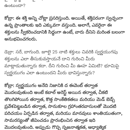
ఉంటుందా?
కోబ్రా: ఈ శక్తి అన్ని చోట్లా ప్రసరిస్తుంది. అయితే, శక్తిపరంగా స్వచ్ఛంగా
ఉన్న ప్రాంతాలకు ఇది ఎక్కువగా వస్తుంది. అలాగే, ఎవరైనా ఈ
శక్తులను స్వీకరించడానికి సిద్ధంగా ఉంటే, వారు దీనిని మరింత బలంగా
అనుభవించగలరు.
డెబ్రా: సరే, బాగుంది. జూలై 25 నాటి శక్తులు చివరికి స్వర్ణయుగపు
శక్తులను ఎలా తీసుకువస్తాయనే దాని గురించి మీరు
మాట్లాడుతున్నారు కదా. దీని గురించి మీ ఊహ ఏమిటి? భూమిపై
స్వర్ణయుగం ఎలా ఉంటుందని మీరు భావిస్తున్నారు?
కోబ్రా: స్వర్ణయుగం అనేది నిజానికి ద ఈవెంట్ తర్వాత
మొదలవుతుంది అంటే కబాల్ అరెస్ట్ అయిన తర్వాత, చీకటి
తొలగిపోయిన తర్వాత, కొత్త సాంకేతికతలు మరియు మెడ్ బెడ్స్
ప్రవేశపెట్టబడిన తర్వాత, సానుకూల గ్రహాంతరవాసులతో మొదటి
పరిచయం ఏర్పడిన తర్వాత, మరియు మానవులు శాంతియుతంగా,
సామరస్యంతో జీవించడం ప్రారంభించిన తర్వాత ఇది
మొదలవుతుంది. అప్పుడు గొప్ప సృజనాత్మకత, ఆధ్యాత్మిక