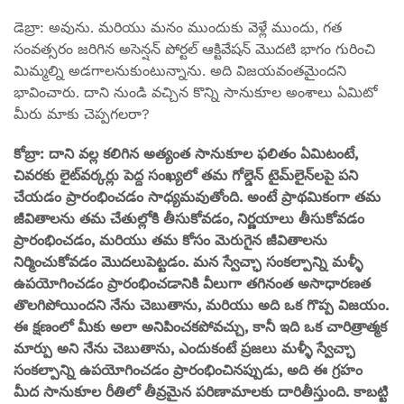
డెబ్రా: అవును. మరియు మనం ముందుకు వెళ్లే ముందు, గత
సంవత్సరం జరిగిన అసెన్షన్ పోర్టల్ ఆక్టివేషన్ మొదటి భాగం గురించి
మిమ్మల్ని అడగాలనుకుంటున్నాను. అది విజయవంతమైందని
భావించారు. దాని నుండి వచ్చిన కొన్ని సానుకూల అంశాలు ఏమిటో
మీరు మాకు చెప్పగలరా?
కోబ్రా: దాని వల్ల కలిగిన అత్యంత సానుకూల ఫలితం ఏమిటంటే,
చివరకు లైట్‌వర్కర్లు పెద్ద సంఖ్యలో తమ గోల్డెన్ టైమ్‌లైన్‌లపై పని
చేయడం ప్రారంభించడం సాధ్యమవుతోంది. అంటే ప్రాథమికంగా తమ
జీవితాలను తమ చేతుల్లోకి తీసుకోవడం, నిర్ణయాలు తీసుకోవడం
ప్రారంభించడం, మరియు తమ కోసం మెరుగైన జీవితాలను
నిర్మించుకోవడం మొదలుపెట్టడం. మన స్వేచ్ఛా సంకల్పాన్ని మళ్ళీ
ఉపయోగించడం ప్రారంభించడానికి వీలుగా తగినంత అసాధారణత
తొలగిపోయిందని నేను చెబుతాను, మరియు అది ఒక గొప్ప విజయం.
ఈ క్షణంలో మీకు అలా అనిపించకపోవచ్చు, కానీ ఇది ఒక చారిత్రాత్మక
మార్పు అని నేను చెబుతాను, ఎందుకంటే ప్రజలు మళ్ళీ స్వేచ్ఛా
సంకల్పాన్ని ఉపయోగించడం ప్రారంభించినప్పుడు, అది ఈ గ్రహం
మీద సానుకూల రీతిలో తీవ్రమైన పరిణామాలకు దారితీస్తుంది. కాబట్టి