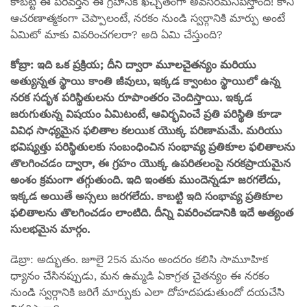
కాబట్టి ఈ పరివర్తన ఈ గ్రహానికి ఖచ్చితంగా అవసరమనిపిస్తోంది! కానీ
ఆచరణాత్మకంగా చెప్పాలంటే, నరకం నుండి స్వర్గానికి మార్పు అంటే
ఏమిటో మాకు వివరించగలరా? అది ఏమి చేస్తుంది?
కోబ్రా: ఇది ఒక ప్రక్రియ; దీని ద్వారా మూలచైతన్యం మరియు
అత్యున్నత స్థాయి కాంతి జీవులు, ఇక్కడ క్వాంటం స్థాయిలో ఉన్న
నరక సదృశ పరిస్థితులను రూపాంతరం చెందిస్తాయి. ఇక్కడ
జరుగుతున్న విషయం ఏమిటంటే, ఆవిర్భవించే ప్రతి పరిస్థితి కూడా
వివిధ సాధ్యమైన ఫలితాల కలయిక యొక్క పరిణామమే. మరియు
భవిష్యత్తు పరిస్థితులకు సంబంధించిన సంభావ్య ప్రతికూల ఫలితాలను
తొలగించడం ద్వారా, ఈ గ్రహం యొక్క ఉపరితలంపై నరకప్రాయమైన
అంశం క్రమంగా తగ్గుతుంది. ఇది ఇంతకు ముందెన్నడూ జరగలేదు,
ఇక్కడ అయితే అస్సలు జరగలేదు. కాబట్టి ఇది సంభావ్య ప్రతికూల
ఫలితాలను తొలగించడం లాంటిది. దీన్ని వివరించడానికి ఇదే అత్యంత
సులభమైన మార్గం.
డెబ్రా: అద్భుతం. జూలై 25న మనం అందరం కలిసి సామూహిక
ధ్యానం చేసినప్పుడు, మన ఉమ్మడి ఏకాగ్రత చైతన్యం ఈ నరకం
నుండి స్వర్గానికి జరిగే మార్పుకు ఎలా దోహదపడుతుందో దయచేసి