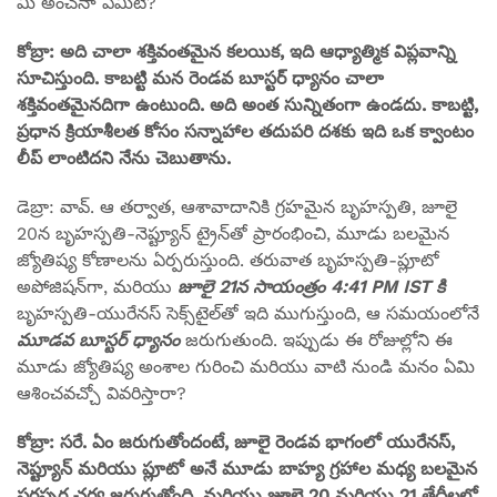
మీ అంచనా ఏమిటి?
కోబ్రా: అది చాలా శక్తివంతమైన కలయిక, ఇది ఆధ్యాత్మిక విప్లవాన్ని
సూచిస్తుంది. కాబట్టి మన రెండవ బూస్టర్ ధ్యానం చాలా
శక్తివంతమైనదిగా ఉంటుంది. అది అంత సున్నితంగా ఉండదు. కాబట్టి,
ప్రధాన క్రియాశీలత కోసం సన్నాహాల తదుపరి దశకు ఇది ఒక క్వాంటం
లీప్ లాంటిదని నేను చెబుతాను.
డెబ్రా: వావ్. ఆ తర్వాత, ఆశావాదానికి గ్రహమైన బృహస్పతి, జూలై
20న బృహస్పతి-నెప్ట్యూన్ ట్రైన్‌తో ప్రారంభించి, మూడు బలమైన
జ్యోతిష్య కోణాలను ఏర్పరుస్తుంది. తరువాత బృహస్పతి-ప్లూటో
అపోజిషన్‌గా, మరియు
జూలై 21న సాయంత్రం 4:41 PM IST కి
బృహస్పతి-యురేనస్ సెక్స్‌టైల్‌తో ఇది ముగుస్తుంది, ఆ సమయంలోనే
మూడవ బూస్టర్ ధ్యానం
జరుగుతుంది. ఇప్పుడు ఈ రోజుల్లోని ఈ
మూడు జ్యోతిష్య అంశాల గురించి మరియు వాటి నుండి మనం ఏమి
ఆశించవచ్చో వివరిస్తారా?
కోబ్రా: సరే. ఏం జరుగుతోందంటే, జూలై రెండవ భాగంలో యురేనస్,
నెప్ట్యూన్ మరియు ప్లూటో అనే మూడు బాహ్య గ్రహాల మధ్య బలమైన
పరస్పర చర్య జరుగుతోంది, మరియు జూలై 20 మరియు 21 తేదీలలో