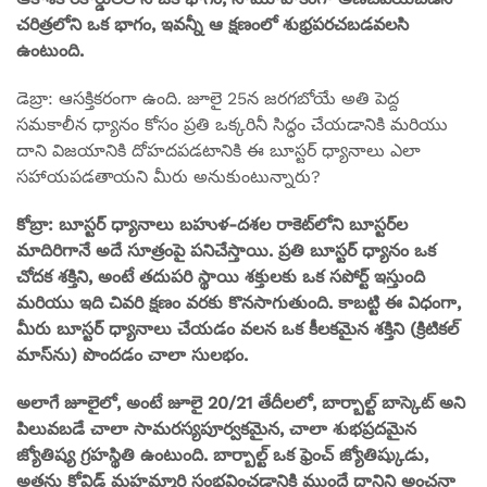
చరిత్రలోని ఒక భాగం, ఇవన్నీ ఆ క్షణంలో శుభ్రపరచబడవలసి
ఉంటుంది.
డెబ్రా: ఆసక్తికరంగా ఉంది. జూలై 25న జరగబోయే అతి పెద్ద
సమకాలీన ధ్యానం కోసం ప్రతి ఒక్కరినీ సిద్ధం చేయడానికి మరియు
దాని విజయానికి దోహదపడటానికి ఈ బూస్టర్ ధ్యానాలు ఎలా
సహాయపడతాయని మీరు అనుకుంటున్నారు?
కోబ్రా: బూస్టర్ ధ్యానాలు బహుళ-దశల రాకెట్‌లోని బూస్టర్‌ల
మాదిరిగానే అదే సూత్రంపై పనిచేస్తాయి. ప్రతి బూస్టర్ ధ్యానం ఒక
చోదక శక్తిని, అంటే తదుపరి స్థాయి శక్తులకు ఒక సపోర్ట్ ఇస్తుంది
మరియు ఇది చివరి క్షణం వరకు కొనసాగుతుంది. కాబట్టి ఈ విధంగా,
మీరు బూస్టర్ ధ్యానాలు చేయడం వలన ఒక కీలకమైన శక్తిని (క్రిటికల్
మాస్‌ను) పొందడం చాలా సులభం.
అలాగే జూలైలో, అంటే జూలై 20/21 తేదీలలో, బార్బాల్ట్ బాస్కెట్ అని
పిలువబడే చాలా సామరస్యపూర్వకమైన, చాలా శుభప్రదమైన
జ్యోతిష్య గ్రహస్థితి ఉంటుంది. బార్బాల్ట్ ఒక ఫ్రెంచ్ జ్యోతిష్కుడు,
అతను కోవిడ్ మహమ్మారి సంభవించడానికి ముందే దానిని అంచనా