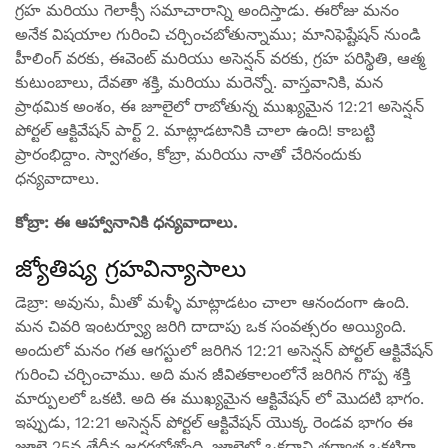
గ్రహ మరియు గెలాక్సీ సమాచారాన్ని అందిస్తాడు. ఈరోజు మనం
అనేక విషయాల గురించి చర్చించబోతున్నాము; మానిఫెష్టేషన్ నుండి
హీలింగ్ వరకు, ఈవెంట్ మరియు అసెన్షన్ వరకు, గ్రహ పరిస్థితి, ఆత్మ
కుటుంబాలు, దేవతా శక్తి, మరియు మరెన్నో. వాస్తవానికి, మన
ప్రాథమిక అంశం, ఈ జూలైలో రాబోతున్న ముఖ్యమైన 12:21 అసెన్షన్
పోర్టల్ ఆక్టివేషన్ పార్ట్ 2. మాట్లాడటానికి చాలా ఉంది! కాబట్టి
ప్రారంభిద్దాం. స్వాగతం, కోబ్రా, మరియు నాతో చేరినందుకు
ధన్యవాదాలు.
కోబ్రా: ఈ ఆహ్వానానికి ధన్యవాదాలు.
జ్యోతిష్య గ్రహవిన్యాసాలు
డెబ్రా: అవును, మీతో మళ్ళీ మాట్లాడటం చాలా ఆనందంగా ఉంది.
మన చివరి ఇంటర్వ్యూ జరిగి దాదాపు ఒక సంవత్సరం అయ్యింది.
అందులో మనం గత ఆగస్టులో జరిగిన 12:21 అసెన్షన్ పోర్టల్ ఆక్టివేషన్
గురించి చర్చించాము. అది మన జీవితకాలంలోనే జరిగిన గొప్ప శక్తి
మార్పులలో ఒకటి. అది ఈ ముఖ్యమైన ఆక్టివేషన్ లో మొదటి భాగం.
ఇప్పుడు, 12:21 అసెన్షన్ పోర్టల్ ఆక్టివేషన్ యొక్క రెండవ భాగం ఈ
జూలై 25వ తేదీన జరగబోతోంది. జూలైలో ఒకదాని తర్వాత ఒకటిగా