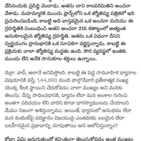
వేసినందుకు ప్రసిద్ధి చెందాడు. అతను దాని కాలపరిమితిని అంచనా
వేశాడు. మహమ్మారికి ముందు ఫ్రాన్స్‌లోని ఒక జ్యోతిష్య పత్రికలో ఇది
ప్రచురించబడింది. కాబట్టి అది వాస్తవమైన ఒక అంచనా మరియు ఈ
గ్రహస్థితికి సంబంధించి అతని అంచనా 21వ శతాబ్దంలో అత్యంత
అనుకూలమైన జ్యోతిష్య గ్రహస్థితి. అతను ఒక విధంగా దీనిని
స్వర్ణయుగం ప్రారంభానికి ఒక సూచికగా వర్ణిస్తున్నాడు. కాబట్టి ఈ
ప్రక్రియకు చాలా జ్యోతిష్య మద్దతు ఉంది. సౌర వ్యవస్థలో ఇంతకు
ముందు లేని అనేక సానుకూల శక్తులు ఉన్నాయి.
డెబ్రా: వావ్, అలానే అనిపిస్తోంది. కాబట్టి ఈ పెద్ద సామూహిక ధ్యానాల
విషయానికి వస్తే, 1,44,000 మంది పాల్గొనేవారి ప్రతీకాత్మక సంఖ్య
యొక్క కీలక స్థాయిని చేరుకోవడం చాలా ముఖ్యం అని మనకు
తెలుసు. దీన్ని సాధించడానికి, ధ్యానం లేదా మన అంశాల గురించి
అంతగా పరిచయం లేని వారిని కూడా భాగస్వాములను చేయాలని
మేము నిజంగా ఆశిస్తున్నాము. అయితే, ధ్యానంలో అనుభవం లేదా
మన కంటెంట్‌పై పరిజ్ఞానం విజయంపై ఎంతవరకు బలమైన లేదా
బలహీనమైన ప్రభావాన్ని చూపుతాయి అని ఆలోచిస్తున్నాం?
కోబ్రా: ఏమి జరుగుతుందో కచ్చితంగా తెలుసుకోవడం అంత ముఖ్యం