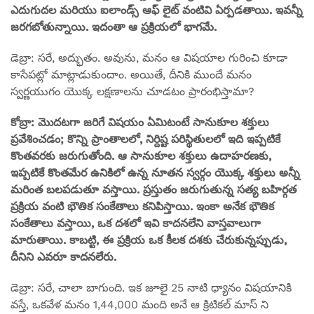
ఎదుగుదల మరియు ఐలాండ్స్ ఆఫ్ లైట్ వంటివి ఏర్పడతాయి. ఇవన్నీ
జరగబోతున్నాయి. ఇదంతా ఆ ప్రక్రియలో భాగమే.
డెబ్రా: సరే, అద్భుతం. అవును, మనం ఆ విషయాల గురించి కూడా
కాసేపట్లో మాట్లాడుకుందాం. అయితే, దీనికి ముందే మనం
స్వర్ణయుగం యొక్క లక్షణాలను చూడటం ప్రారంభిస్తామా?
కోబ్రా: మొదటగా జరిగే విషయం ఏమిటంటే సానుకూల శక్తులు
ప్రవేశించడం; కొన్ని ప్రాంతాలలో, నిర్దిష్ట పరిస్థితులలో ఇది ఇప్పటికే
కొంతవరకు జరుగుతోంది. ఆ సానుకూల శక్తులు ఉదాహరణకు,
ఇప్పటికే కొంతమేర ఉనికిలో ఉన్న నూతన స్వర్గం యొక్క శక్తులు అన్నీ
మరింత బలపడుతూ వస్తాయి. ప్రస్తుతం జరుగుతున్న సత్య బహిర్గత
ప్రక్రియ వంటి భౌతిక సంకేతాలు కనిపిస్తాయి. ఇంకా అనేక భౌతిక
సంకేతాలు వస్తాయి, ఒక దశలో ఇవి కాదనలేని వాస్తవాలుగా
మారుతాయి. కాబట్టి, ఈ ప్రక్రియ ఒక కీలక దశకు చేరుకున్నప్పుడు,
దీనిని ఎవరూ కాదనలేరు.
డెబ్రా: సరే, చాలా బాగుంది. ఇక జూలై 25 నాటి ధ్యానం విషయానికి
వస్తే, ఒకవేళ మనం 1,44,000 మంది అనే ఆ క్రిటికల్ మాస్ ని