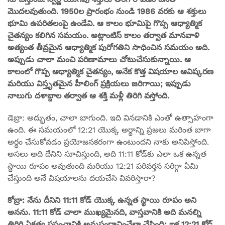
మొదలవుతుంది. 1950ల ప్రారంభం నుండి 1986 వరకు ఆ శక్తులు
భూమి ఉపరితలంపై ఉండేవి. ఆ కాలం భూమిపై గొప్ప ఆధ్యాత్మిక
చైతన్యం కలిగిన సమయం. అట్లాంటిస్ కాలం తర్వాత మానవాళి
అత్యంత తీవ్రమైన ఆధ్యాత్మిక పురోగతిని సాధించిన సమయం అది.
అప్పుడు చాలా మంచి పరిణామాలు చోటుచేసుకున్నాయి. ఆ
కాలంలో గొప్ప ఆధ్యాత్మిక చైతన్యం, అనేక కొత్త విషయాల ఆవిష్కరణ
మరియు విస్తృతమైన హీలింగ్ ప్రక్రియలు జరిగాయి; ఇప్పుడు
నాలుగు దశాబ్దాల తర్వాత ఆ శక్తి మళ్లీ తిరిగి వస్తోంది.
డెబ్రా: అద్భుతం, చాలా బాగుంది. ఇది వినడానికి ఎంతో ఉత్సాహంగా
ఉంది. ఈ సమయంలో 12:21 యొక్క అర్థాన్ని ప్రజలు మరింత బాగా
అర్థం చేసుకోవడం ప్రయోజనకరంగా ఉంటుందని నాకు అనిపిస్తోంది.
అసలు అది దేనిని సూచిస్తుంది, అది 11:11 కోడ్‌కు ఎలా ఒక ఉన్నత
స్థాయి రూపం అవుతుంది మరియు 12:21 పరివర్తన సరిగ్గా ఏమి
చేస్తుంది అనే విషయాలను దయచేసి వివరిస్తారా?
కోబ్రా: నేను దీనిని 11:11 కోడ్ యొక్క ఉన్నత స్థాయి రూపం అని
అనను. 11:11 కోడ్ చాలా ముఖ్యమైనది, వాస్తవానికి అది మనల్ని
తిరిగి ఏకత్వ ప్రపంచానికి అనుసంధానించేలా చేసింది; ఇక 12:21 కోడ్