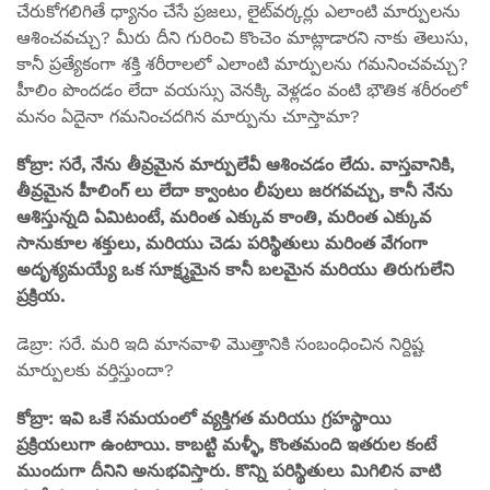
చేరుకోగలిగితే ధ్యానం చేసే ప్రజలు, లైట్‌వర్కర్లు ఎలాంటి మార్పులను
ఆశించవచ్చు? మీరు దీని గురించి కొంచెం మాట్లాడారని నాకు తెలుసు,
కానీ ప్రత్యేకంగా శక్తి శరీరాలలో ఎలాంటి మార్పులను గమనించవచ్చు?
హీలిం పొందడం లేదా వయస్సు వెనక్కి వెళ్లడం వంటి భౌతిక శరీరంలో
మనం ఏదైనా గమనించదగిన మార్పును చూస్తామా?
కోబ్రా: సరే, నేను తీవ్రమైన మార్పులేవీ ఆశించడం లేదు. వాస్తవానికి,
తీవ్రమైన హీలింగ్ లు లేదా క్వాంటం లీపులు జరగవచ్చు, కానీ నేను
ఆశిస్తున్నది ఏమిటంటే, మరింత ఎక్కువ కాంతి, మరింత ఎక్కువ
సానుకూల శక్తులు, మరియు చెడు పరిస్థితులు మరింత వేగంగా
అదృశ్యమయ్యే ఒక సూక్ష్మమైన కానీ బలమైన మరియు తిరుగులేని
ప్రక్రియ.
డెబ్రా: సరే. మరి ఇది మానవాళి మొత్తానికి సంబంధించిన నిర్దిష్ట
మార్పులకు వర్తిస్తుందా?
కోబ్రా: ఇవి ఒకే సమయంలో వ్యక్తిగత మరియు గ్రహస్థాయి
ప్రక్రియలుగా ఉంటాయి. కాబట్టి మళ్ళీ, కొంతమంది ఇతరుల కంటే
ముందుగా దీనిని అనుభవిస్తారు. కొన్ని పరిస్థితులు మిగిలిన వాటి