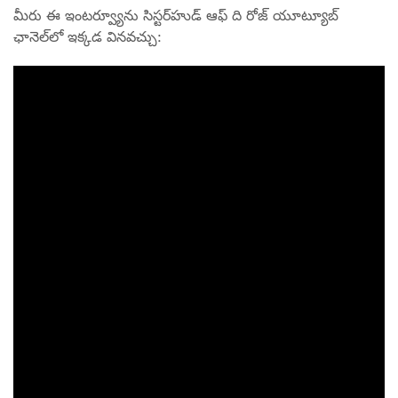
మీరు ఈ ఇంటర్వ్యూను సిస్టర్‌హుడ్ ఆఫ్ ది రోజ్ యూట్యూబ్
ఛానెల్‌లో ఇక్కడ వినవచ్చు: