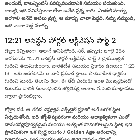
ఉందంటే, వాటన్నింటినీ పరిష్కరించడానికి సమయం పడుతుంది.
కాబట్టి, ఇది పనిచేస్తుందా లేదా అనేది ప్రశ్న కాదు. ఎంతటి మార్పు
జరగాలి అనేదే అసలు ప్రశ్న, ఆ మార్పు చాలా పెద్దది. నన్ను నమ్మండి,
అది చాలా పెద్ద మార్పు.
12:21 అసెన్షన్ పోర్టల్ ఆక్టివేషన్ పార్ట్ 2
డెబ్రా: కచ్చితంగా, అలాగే అనిపిస్తోంది. సరే, ఇప్పుడు జూలై 25న
జరగబోయే ’12:21 అసెన్షన్ పోర్టల్ ఆక్టివేషన్ పార్ట్ 2 ప్రాముఖ్యత
గురించి తెలుసుకుందాం. భారతదేశ సమయం ప్రకారం ఉదయం 11:23
IST లకు జరగబోయే ఆ భారీ ప్రపంచ స్థాయి సామూహిక ధ్యానం
గురించి మనకు తెలుసు కదా. ఈ తేదీ ఎందుకు అంత ముఖ్యమైనదో
మరియు దానికి సంబంధించిన జ్యోతిష్య అంశాల గురించి మాట్లాడటం
ద్వారా ప్రారంభిద్దాం.
కోబ్రా: సరే. ఆ తేదీన నెప్ట్యూన్ సెక్స్‌టైల్ ప్లూటో అనే ఖగోళ స్థితి
ఏర్పడుతోంది. ఇది జ్యోతిష్యపరంగా మరియు ఆధ్యాత్మికంగా ఎంతో
సామరస్యపూర్వకమైన మరియు అత్యంత సానుకూలమైన స్థితి; ఇది
ప్రాథమికంగా ఒక స్వర్ణ యుగం / Golden Age ఆరంభాన్ని
సూచిస్తుంది. స్వర్ణ యుగపు శక్తులు తిరిగి రావడం దీనితో