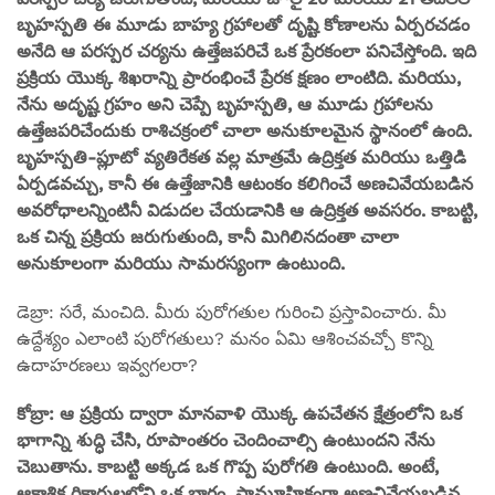
బృహస్పతి ఈ మూడు బాహ్య గ్రహాలతో దృష్టి కోణాలను ఏర్పరచడం
అనేది ఆ పరస్పర చర్యను ఉత్తేజపరిచే ఒక ప్రేరకంలా పనిచేస్తోంది. ఇది
ప్రక్రియ యొక్క శిఖరాన్ని ప్రారంభించే ప్రేరక క్షణం లాంటిది. మరియు,
నేను అదృష్ట గ్రహం అని చెప్పే బృహస్పతి, ఆ మూడు గ్రహాలను
ఉత్తేజపరిచేందుకు రాశిచక్రంలో చాలా అనుకూలమైన స్థానంలో ఉంది.
బృహస్పతి-ప్లూటో వ్యతిరేకత వల్ల మాత్రమే ఉద్రిక్తత మరియు ఒత్తిడి
ఏర్పడవచ్చు, కానీ ఈ ఉత్తేజానికి ఆటంకం కలిగించే అణచివేయబడిన
అవరోధాలన్నింటినీ విడుదల చేయడానికి ఆ ఉద్రిక్తత అవసరం. కాబట్టి,
ఒక చిన్న ప్రక్రియ జరుగుతుంది, కానీ మిగిలినదంతా చాలా
అనుకూలంగా మరియు సామరస్యంగా ఉంటుంది.
డెబ్రా: సరే, మంచిది. మీరు పురోగతుల గురించి ప్రస్తావించారు. మీ
ఉద్దేశ్యం ఎలాంటి పురోగతులు? మనం ఏమి ఆశించవచ్చో కొన్ని
ఉదాహరణలు ఇవ్వగలరా?
కోబ్రా: ఆ ప్రక్రియ ద్వారా మానవాళి యొక్క ఉపచేతన క్షేత్రంలోని ఒక
భాగాన్ని శుద్ధి చేసి, రూపాంతరం చెందించాల్సి ఉంటుందని నేను
చెబుతాను. కాబట్టి అక్కడ ఒక గొప్ప పురోగతి ఉంటుంది. అంటే,
ఆకాశిక రికార్డులలోని ఒక భాగం, సామూహికంగా అణచివేయబడిన