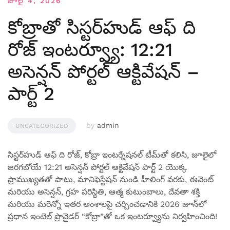
జూలై 4, 2026
కోబ్రాతో సిస్టర్‌హుడ్ ఆఫ్ ది
రోజ్ ఇంటర్వ్యూ: 12:21
అసెన్షన్ పోర్టల్ ఆక్టివేషన్ –
పార్ట్ 2
by
admin
UNCATEGORIZED
సిస్టర్‌హుడ్ ఆఫ్ ది రోజ్, కోబ్రా ఇంటర్నేషనల్ టీమ్‌తో కలిసి, జూలైలో
జరగబోయే 12:21 అసెన్షన్ పోర్టల్ ఆక్టివేషన్ పార్ట్ 2 యొక్క
ప్రాముఖ్యతతో పాటు, మానిఫెస్టేషన్ నుండి హీలింగ్ వరకు, ఈవెంట్
మరియు అసెన్షన్, గ్రహ పరిస్థితి, ఆత్మ కుటుంబాలు, దేవతా శక్తి
మరియు మరెన్నో ఇతర అంశాలపై చర్చించడానికి 2026 జూన్‌లో
ప్రధాన ఇంటెల్ ప్రొవైడర్ “కోబ్రా”తో ఒక ఇంటర్వ్యూను నిర్వహించింది!