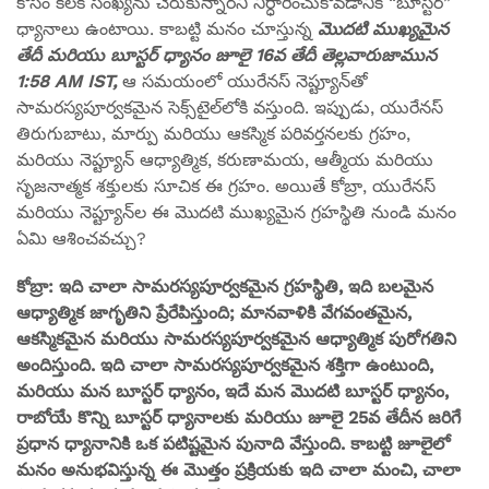
కోసం కీలక సంఖ్యను చేరుకున్నారని నిర్ధారించుకోవడానికి “బూస్టర్”
ధ్యానాలు ఉంటాయి. కాబట్టి మనం చూస్తున్న
మొదటి ముఖ్యమైన
తేదీ మరియు బూస్టర్ ధ్యానం జూలై 16వ తేదీ తెల్లవారుజామున
1:58 AM IST,
ఆ సమయంలో యురేనస్ నెప్ట్యూన్‌తో
సామరస్యపూర్వకమైన సెక్స్‌టైల్‌లోకి వస్తుంది. ఇప్పుడు, యురేనస్
తిరుగుబాటు, మార్పు మరియు ఆకస్మిక పరివర్తనలకు గ్రహం,
మరియు నెప్ట్యూన్ ఆధ్యాత్మిక, కరుణామయ, ఆత్మీయ మరియు
సృజనాత్మక శక్తులకు సూచిక ఈ గ్రహం. అయితే కోబ్రా, యురేనస్
మరియు నెప్ట్యూన్‌ల ఈ మొదటి ముఖ్యమైన గ్రహస్థితి నుండి మనం
ఏమి ఆశించవచ్చు?
కోబ్రా: ఇది చాలా సామరస్యపూర్వకమైన గ్రహస్థితి, ఇది బలమైన
ఆధ్యాత్మిక జాగృతిని ప్రేరేపిస్తుంది; మానవాళికి వేగవంతమైన,
ఆకస్మికమైన మరియు సామరస్యపూర్వకమైన ఆధ్యాత్మిక పురోగతిని
అందిస్తుంది. ఇది చాలా సామరస్యపూర్వకమైన శక్తిగా ఉంటుంది,
మరియు మన బూస్టర్ ధ్యానం, ఇదే మన మొదటి బూస్టర్ ధ్యానం,
రాబోయే కొన్ని బూస్టర్ ధ్యానాలకు మరియు జూలై 25వ తేదీన జరిగే
ప్రధాన ధ్యానానికి ఒక పటిష్టమైన పునాది వేస్తుంది. కాబట్టి జూలైలో
మనం అనుభవిస్తున్న ఈ మొత్తం ప్రక్రియకు ఇది చాలా మంచి, చాలా