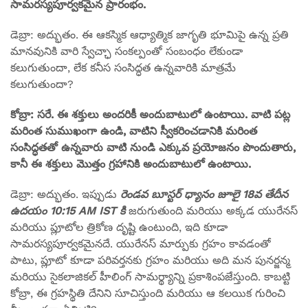
సామరస్యపూర్వకమైన ప్రారంభం.
డెబ్రా: అద్భుతం. ఈ ఆకస్మిక ఆధ్యాత్మిక జాగృతి భూమిపై ఉన్న ప్రతి
మానవునికి వారి స్వేచ్ఛా సంకల్పంతో సంబంధం లేకుండా
కలుగుతుందా, లేక కనీస సంసిద్ధత ఉన్నవారికి మాత్రమే
కలుగుతుందా?
కోబ్రా: సరే. ఈ శక్తులు అందరికీ అందుబాటులో ఉంటాయి. వాటి పట్ల
మరింత సుముఖంగా ఉండి, వాటిని స్వీకరించడానికి మరింత
సంసిద్ధతతో ఉన్నవారు వాటి నుండి ఎక్కువ ప్రయోజనం పొందుతారు,
కానీ ఈ శక్తులు మొత్తం గ్రహానికి అందుబాటులో ఉంటాయి.
డెబ్రా: అద్భుతం. ఇప్పుడు
రెండవ బూస్టర్ ధ్యానం జూలై 18వ తేదీన
ఉదయం 10:15 AM IST కి
జరుగుతుంది మరియు అక్కడ యురేనస్
మరియు ప్లూటోల త్రికోణ దృష్టి ఉంటుంది, ఇది కూడా
సామరస్యపూర్వకమైనదే. యురేనస్ మార్పుకు గ్రహం కావడంతో
పాటు, ప్లూటో కూడా పరివర్తనకు గ్రహం మరియు అది మన పునర్జన్మ
మరియు సైకలాజికల్ హీలింగ్ సామర్థ్యాన్ని ప్రకాశింపజేస్తుంది. కాబట్టి
కోబ్రా, ఈ గ్రహస్థితి దేనిని సూచిస్తుంది మరియు ఆ కలయిక గురించి