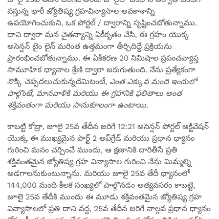
వస్తున్న భారీ జ్యోతిష్య గ్రహవిన్యాసాల అవకాశాన్ని
ఉపయోగించుకుని, ఒక పోర్టల్ / ద్వారాన్ని సృష్టించబోతున్నాము.
దాని ద్వారా మన చైతన్యాన్ని ఏకీకృతం చేసి, ఈ గ్రహం యొక్క
అసెన్షన్ టైం లైన్ మరింత ఉత్తమంగా తీర్చిదిద్దే ప్రక్రియను
ప్రారంభించబోతున్నాము. ఈ ఏకీకరణ 20 నిమిషాల ప్రపంచవ్యాప్త
సామూహిక ధ్యానాల శ్రేణి ద్వారా జరుగుతుంది. నేను ప్రత్యేకంగా
నొక్కి చెప్పదలుచుకున్నదేమిటంటే,
ఎంత ఎక్కువ మంది ఇందులో
పాల్గొంటే, మానవాళికి మరియు ఈ గ్రహానికి ఫలితాలు అంత
శక్తివంతంగా మరియు సానుకూలంగా ఉంటాయి.
కాబట్టి కోబ్రా, జూలై 25వ తేదీన జరిగే 12:21 అసెన్షన్ పోర్టల్ ఆక్టివేషన్
యొక్క ఈ ముఖ్యమైన పార్ట్ 2 అప్‌గ్రేడ్ మరియు ప్రధాన ధ్యానం
గురించి మనం చర్చించే ముందు, ఆ క్షణానికి దారితీసే ప్రతి
శక్తివంతమైన జ్యోతిష్య గ్రహ విన్యాసాల గురించి నేను మిమ్మల్ని
అడగాలనుకుంటున్నాను. మరియు జూలై 25వ తేదీ ధ్యానంలో
144,000 మంది కీలక సంఖ్యలో పాల్గొనడం అత్యవసరం కాబట్టి,
జూలై 25వ తేదీకి ముందు ఈ మూడు శక్తివంతమైన జ్యోతిష్య గ్రహ
విన్యాసాలలో ప్రతి దాని వద్ద, 25వ తేదీన జరిగే నాల్గవ ప్రధాన ధ్యానం