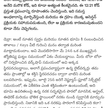
అనేది మరొక కోడ్, ఇది కూడా అత్యంత కీలకమైనది. ఈ 12:21 కోడ్
ప్రస్తుత ప్రపంచాన్ని రూపాంతరం చెందిస్తుంది. ఇది సమస్త
అంధకారాన్ని మార్చివేస్తుంది మరియు ఈ గ్రహం యొక్క అసెన్షన్
ప్రక్రియకు సహాయపడుతుంది, లేదా ఆ ప్రక్రియకు కారణమవుతుందని
కూడా నేను చెప్పగలను.
డెబ్రా: అంటే నూతన స్వర్గం మరియు నూతన భూమి కి సంబంధించిన
తాళాలు / Keys వీటి గురించి మనం తర్వాత మరింత
మాట్లాడుకుందాం. అవి మొదటిసారిగా మే 24న ఒక ముఖ్యమైన
జ్యోతిష్య ఘట్టం సమయంలో ఏకం చేయబడ్డాయి. మీరు బోరా బోరా
లో నిర్వహించిన వర్క్‌షాప్ సమయంలో అవి అక్కడ
స్థిరపరచబడ్డాయి, అలాగే ప్రపంచవ్యాప్తంగా ఉన్న లైట్‌వర్కర్లు తమ
తమ ప్రాంతాల్లో ఆ శక్తిని స్థిరపరచడం ద్వారా వాటిని మరింత
బలపరిచారు. ఇప్పుడు, జూలై 25న జరిగే నెప్ట్యూన్-ప్లూటో సెక్స్‌టైల్
సమయంలో, ఈ ఏకీకరణ ఎంత శక్తివంతంగా ఉంటుందంటే, అది
భూమి ఉపరితలంపై ఉన్న నరక సదృశమైన పొరలో మానసిక, ఆస్ట్రల్,
ఈథెరిక్ మరియు భౌతిక స్థాయిలలో నరకం నుండి స్వర్గానికి మార్పును
ప్రారంభిస్తుంది. నిజానికి ఇది ఒక నరకపు పొరలాగే కనిపిస్తుంది కదా?