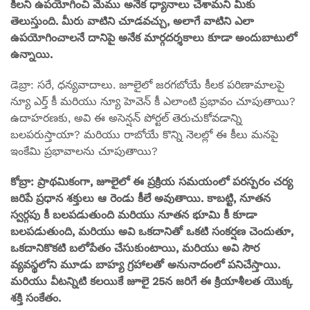
కీలని ఉపయోగించి మేము అనేక ధ్యానాలు చేశామని మీకు
తెలుస్తుంది. మీరు వాటిని చూడవచ్చు, అలాగే వాటిని ఎలా
ఉపయోగించాలనే దానిపై అనేక మార్గదర్శకాలు కూడా అందుబాటులో
ఉన్నాయి.
డెబ్రా: సరే, ధన్యవాదాలు. జూలైలో జరగబోయే కీలక పరిణామాలపై
న్యూ ఎర్త్ కీ మరియు న్యూ హెవెన్ కీ ఎలాంటి ప్రభావం చూపుతాయి?
ఉదాహరణకు, అవి ఈ అసెన్షన్ పోర్టల్ తెరుచుకోవడాన్ని
బలపరుస్తాయా? మరియు రాబోయే కొన్ని నెలల్లో ఈ కీలు మనపై
ఇంకేమి ప్రభావాలను చూపుతాయి?
కోబ్రా: ప్రాథమికంగా, జూలైలో ఈ ప్రక్రియ సమయంలో పరస్పరం చర్య
జరిపే ప్రధాన శక్తులు ఆ రెండు కీలే అవుతాయి. కాబట్టి, నూతన
స్వర్గపు కీ బలపడుతుంది మరియు నూతన భూమి కీ కూడా
బలపడుతుంది, మరియు అవి ఒకదానితో ఒకటి సంకర్షణ చెందుతూ,
ఒకదానికొకటి బలోపేతం చేసుకుంటాయి, మరియు అవి సౌర
వ్యవస్థలోని మూడు బాహ్య గ్రహాలతో అనునాదంలో పనిచేస్తాయి.
మరియు వీటన్నిటి కలయికే జూలై 25న జరిగే ఈ క్రియాశీలత యొక్క
శక్తి సంకేతం.