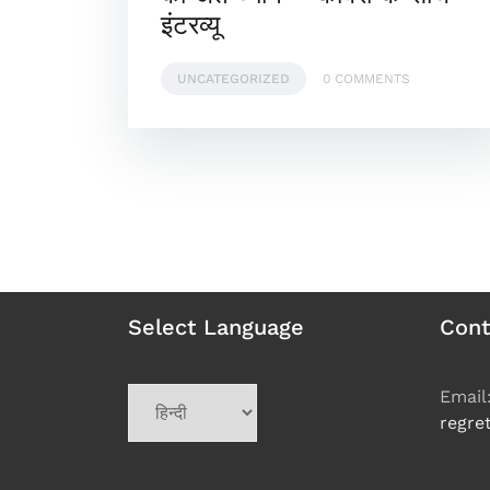
इंटरव्यू
UNCATEGORIZED
0 COMMENTS
Select Language
Cont
Choose
Email
a
regre
language