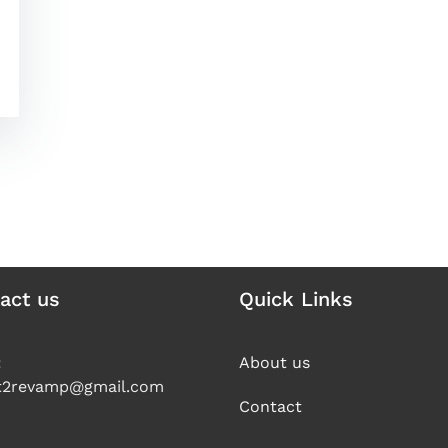
act us
Quick Links
:
About us
t2revamp@gmail.com
Contact