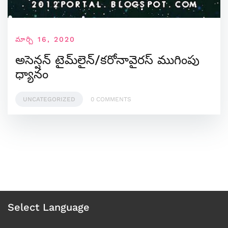
మార్చి 16, 2020
అసెన్షన్ టైమ్‌లైన్/కరోనావైరస్ ముగింపు
ధ్యానం
UNCATEGORIZED
0 COMMENTS
Select Language