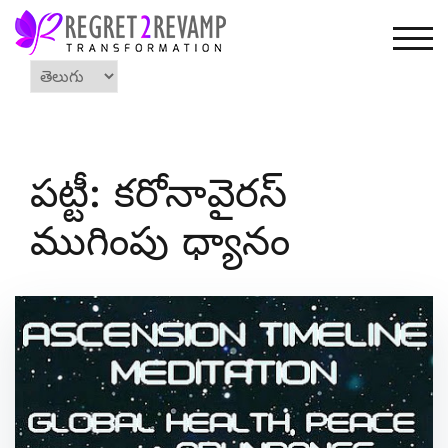
Skip
to
TOG
content
Choose
a
language
పట్టీ: కరోనావైరస్
ముగింపు ధ్యానం