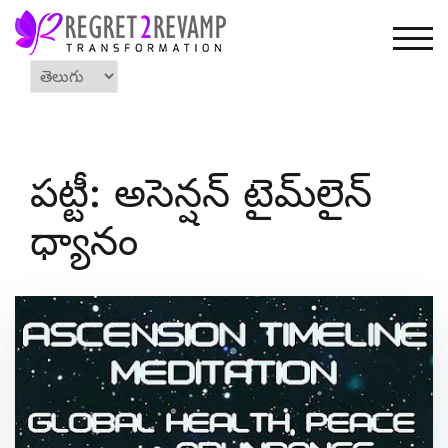
Skip
to
TOG
content
Choose
a
language
పట్టీ: అసెన్షన్ టైమ్‌లైన్
ధ్యానం