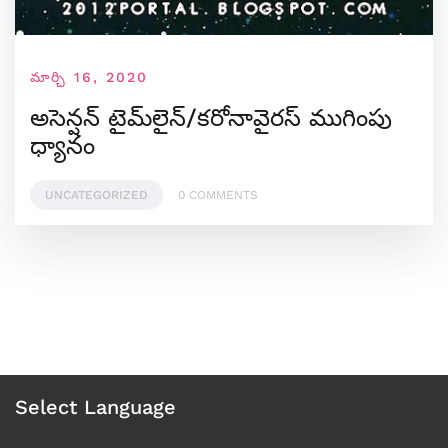
మార్చి 16, 2020
అసెన్షన్ టైమ్‌లైన్/కరోనావైరస్ ముగింపు
ధ్యానం
UNCATEGORIZED
0 COMMENTS
Select Language