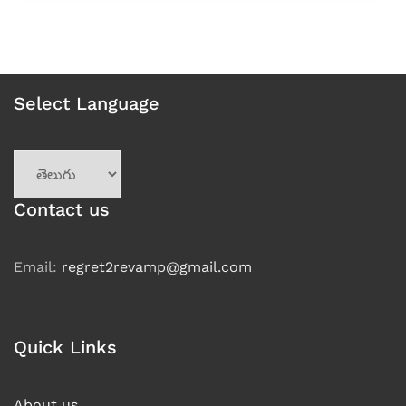
Select Language
Choose
a
language
Contact us
Email:
regret2revamp@gmail.com
Quick Links
About us