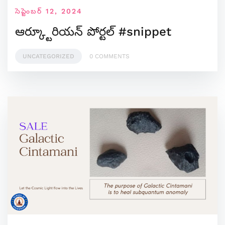
సెప్టెంబర్ 12, 2024
ఆర్క్టూరియన్ పోర్టల్ #snippet
UNCATEGORIZED
0 COMMENTS