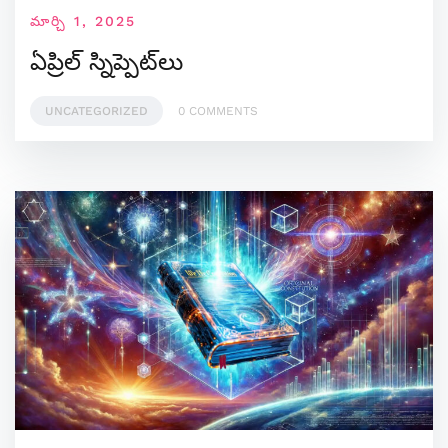
మార్చి 1, 2025
ఏప్రిల్ స్నిప్పెట్‌లు
UNCATEGORIZED
0 COMMENTS