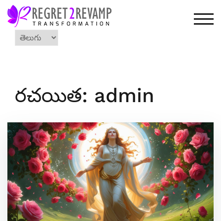
Skip
to
TOG
content
Choose
a
language
రచయిత:
admin