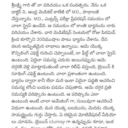
శ్రీలక్ష్మి గారి తో నా పరిచయం ఒక సంవత్సరం. నేను ఒక
డాక్టర్ ని. ఆంధ్ర మెడికల్ కాలేజీ లో MD., పాథాలజీ
చేస్తున్నాను. MD., ఎంట్రన్స్ పరీక్షా ప్రేపరషన్ సమయం లో
చాలా స్ట్రెస్ ఉండేది. ఆ సమయం లో కాంతి ధ్యానంను నాకు
పరిచయం చేశారు. వారి మెడిటేషన్ సెంటరులో రోజు పిరమిడ్
క్రింద కూర్చొని 20నిముషాల పాటు ధ్యానం చేశాను. దీని
వలన అద్భుతమైన లాభాలు ఉన్నాయి. ఆమె యొక్క
కౌన్సిలింగ్ ఎఫెక్ట్ గురించి చెప్పాలంటే, నా ఫీల్డ్ లో చాలా స్ట్రెస్
ఉంటుంది. ఏదైనా సమస్య ఎదురు అయినప్పుడు ఆమె
దగ్గరకి వెళ్లి మాట్లాడుతుంటే చాలా రిలీఫ్ వస్తుంది, బ్రెయిన్ కి
సూథింగ్ ఎఫెక్ట్ ఉంటుంది. చాలా ప్రశాంతంగా ఉంటుంది.
ధ్యానం ద్వారా కానీ లేదా మరి ఇంకా ఏదైనా పద్ధతి ఆచరించి
సమస్య లోంచి బయట పడడం చెపుతారు. ఆమె దగ్గర ప్రతి
సమస్యకి పరిష్కారం ఉంటుంది. ఆ పరిష్కారం ఎలా
ఉంటుంది అంటే చాలా అమేజింగ్ గా, సులువుగా ఆచరించే
విధంగా ఉంటుంది. మన యొక్క బలమును, మెదడు యొక్క
సామర్ధ్యంను గుర్తు చేస్తారు. ఏ రకమైన మోటివేషనల్ వీడియో
లు చూడను. బ్రెయిన్ clumsy గా ఉన్నప్పుడు కూడా, ఇంక