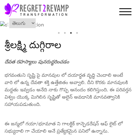
TOG
శ్రీలక్ష్మి దుగ్గిరాల
దేవత రహస్యాలు పునరుద్ధరించడం
భగవంతుని సృష్టి పై మానవుల లో దయార్ధత వృద్ధి చెందాలి అంటే
వారి లో ఉన్న దేవతా శక్తి ఉత్తేజితం అవ్వాలి. దీని కొరకు మానవులకి
మద్దతు ఇవ్వడం అనేది నాకు గొప్ప ఆనందం కలిగిస్తుంది. ఈ పరివర్తన
విశ్వం యొక్క మిగిలిన సృష్టితో అలైన్ అవడానికి మానవత్వానికి
సహాయపడుతుంది.
ఈ జన్మలో గయా/భూమాత ని గాలక్టిక్ కాన్ఫెడరేషన్ ఆఫ్ లైట్ లో
సభ్యురాలి గా చేయాలి అనే ప్రత్యేకమైన పనిలో ఉన్నాను.