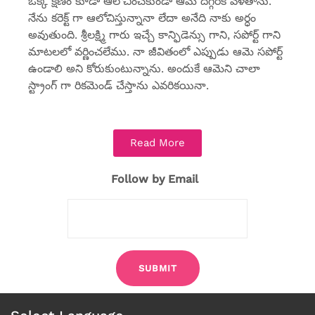
ఒక్క క్షణం కూడా ఆలోచించకుండా ఆమె దగ్గరకి వెళతాను.
నేను కరెక్ట్ గా ఆలోచిస్తున్నానా లేదా అనేది నాకు అర్ధం
అవుతుంది. శ్రీలక్ష్మి గారు ఇచ్చే కాన్ఫిడెన్సు గాని, సపోర్ట్ గాని
మాటలలో వర్ణించలేము. నా జీవితంలో ఎప్పుడు ఆమె సపోర్ట్
ఉండాలి అని కోరుకుంటున్నాను. అందుకే ఆమెని చాలా
స్ట్రాంగ్ గా రికమెండ్ చేస్తాను ఎవరికయినా.
Read More
Follow by Email