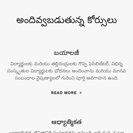
అందివ్వబడుతున్న కోర్సులు
బయాలజీ
విద్యార్థులకు మరియు తల్లిదండ్రులకు గొప్ప ఫెసిలిటేటర్. విభిన్న
సంస్కృతుల విద్యార్థులకు భోధనలు అందించాను మరియు మానవ
సంబంధాల నైపుణ్యాలలో గురించి పూర్తి అవగాహన ఉంది.
READ MORE
ఆధ్యాత్మికత
ఆధ్యాత్మికత, జీవితానికి సంపూర్ణతను ఇస్తుంది. ఇది మన చుట్టూ