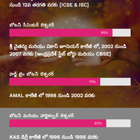
నుండి 12వ తరగతి వరకు [ICSE & ISC]
బోటనీ సీనియర్ లెక్చరర్
85%
శ్రీ చైతన్య
మరియు
వికాస్ జూనియర్ కాలేజీ
లో, 2002 నుండి
2007 వరకు [ఆంధ్రప్రదేశ్ స్టేట్ బోర్డు మరియు CBSE]
పార్ట్ టైం బోటనీ లెక్చరర్
75%
AMAL కాలేజీ
లో 1998 నుండి 2002 వరకు
బోటనీ మరియు హార్టికల్చర్ లెక్చరర్
80%
KAS డిగ్రీ కాలేజీ లో 1996 నుండి 1998 వరకు