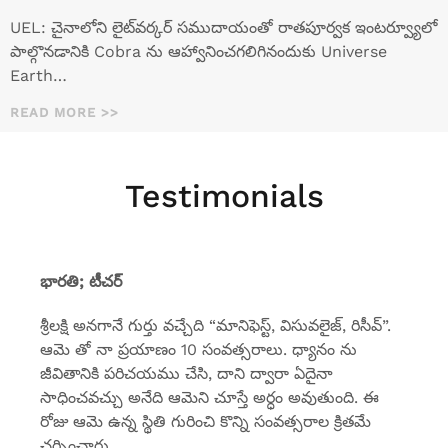
UEL: చైనాలోని లైట్‌వర్కర్ సముదాయంతో రాతపూర్వక ఇంటర్వ్యూలో
పాల్గొనడానికి Cobra ను ఆహ్వానించగలిగినందుకు Universe
Earth…
READ MORE >>
Testimonials
భారతి; టీచర్
శ్రీలక్షి అనగానే గుర్తు వచ్చేది “మానిఫెస్ట్, విసువలైజ్, రిసీవ్”.
ఆమె తో నా ప్రయాణం 10 సంవత్సరాలు. ధ్యానం ను
జీవితానికి పరిచయము చేసి, దాని ద్వారా ఏదైనా
సాధించవచ్చు అనేది ఆమెని చూస్తే అర్ధం అవుతుంది. ఈ
రోజు ఆమె ఉన్న స్థితి గురించి కొన్ని సంవత్సరాల క్రితమే
చర్చించారు.