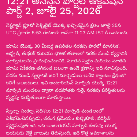
12:21 అసెన్షన్ పోర్టల్ ఆక్టివేషన్
పార్ట్ 2, జూలై 25, 2026
నెప్ట్యూన్ ప్లూటో సెక్స్‌టైల్ యొక్క ఖచ్చితమైన క్షణం జూలై 25న
UTC ప్రకారం 5:53 గంటలకు అనగా 11:23 AM IST కి ఉంటుంది.
భూమి యొక్క 30 మీటర్ల ఉపరితల నరకపు పొరలో మానసిక,
ఆస్ట్రల్, ఈథరిక్ మరియు భౌతిక తలాలలో నరకం నుండి స్వర్గానికి
మార్పిడులను ప్రారంభించడానికి, నూతన స్వర్గం మరియు నూతన
భూమి ఏకీకరణ తగినంత బలంగా ఉండే క్షణాన్ని ఇది సూచిస్తుంది.
నరకం నుండి స్వర్గానికి జరిగే మార్పిడులు అనేవి క్వాంటం క్షేత్రంలో
కలిగే అలజడులు. ఇవి అంటారియన్ మార్పిడి యొక్క 12:21
మార్పిడి మండలం ద్వారా వడపోతకు గురై, నరకపు పరిస్థితులను
స్వర్గపు పరిస్థితులుగా మారుస్తాయి.
స్వేచ్ఛా సంకల్ప సదిశలు 12:21 మార్పిడి మండలంలో
ఏకీభవించినప్పుడు, తరంగ ప్రమేయం కుప్పకూలి, పరిస్థితి
వ్యక్తమవుతుంది. ఇది అంటారియన్ మార్పిడి శంకువు యొక్క
బయటకు వెళ్లే వాలును తెరుస్తుంది, ఇది కొత్త అవకాశాలను