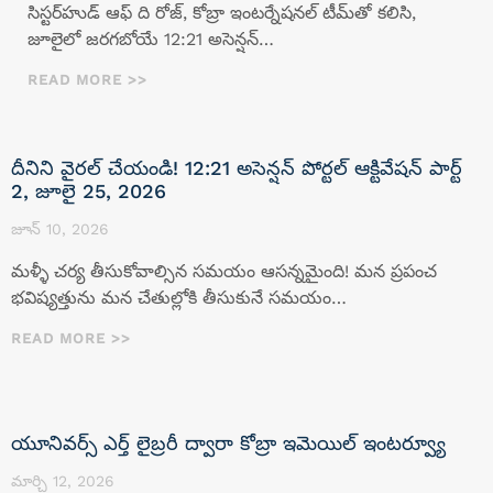
సిస్టర్‌హుడ్ ఆఫ్ ది రోజ్, కోబ్రా ఇంటర్నేషనల్ టీమ్‌తో కలిసి,
జూలైలో జరగబోయే 12:21 అసెన్షన్…
READ MORE >>
దీనిని వైరల్ చేయండి! 12:21 అసెన్షన్ పోర్టల్ ఆక్టివేషన్ పార్ట్
2, జూలై 25, 2026
జూన్ 10, 2026
మళ్ళీ చర్య తీసుకోవాల్సిన సమయం ఆసన్నమైంది! మన ప్రపంచ
భవిష్యత్తును మన చేతుల్లోకి తీసుకునే సమయం…
READ MORE >>
యూనివర్స్ ఎర్త్ లైబ్రరీ ద్వారా కోబ్రా ఇమెయిల్ ఇంటర్వ్యూ
మార్చి 12, 2026