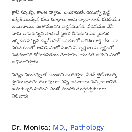
క్రాప్ సర్కిల్స్, కాంతి ధ్యానం, చింతామణి, రెయిన్బో బ్రిడ్జ్
టెక్నిక్ మొదలైన పలు మార్గాలు ఆమె ద్వారా నాకు పరిచయం
అయినాయి. ఎంతోమందిని ధ్యానమునకు పరిచయం చేసి
వారు అనుకున్నవి సాధించే స్థితికి తీసుకుని వెళ్ళాడానికి
ఇక్కడకి వచ్చిన డివైన్ సోల్ అనడంలో అతిశయోక్తి లేదు. నా
పరిచయంలో, ఆవిడ ఎంతో మంది విద్యార్ధులు సన్మార్గంలో
నడవడానికి దోహదపడడం చూసాను. యువత ఆమెని ఎంతో
అభిమానిస్తారు.
నిత్యం చిరునవ్వుతో అందరిని పలకరిస్తూ, వీగన్ డైట్ యొక్క
ప్రాముఖ్యతను తెలుపుతూ ఎన్ని ఆటంకాలు వచ్చినా ఆవిడ
అనుకున్నది సాధించి ఎంతో మందికి మార్గదర్శకులుగా
నిలిచారు.
Dr. Monica;
MD., Pathology