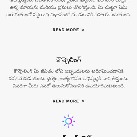
ఉన్న మాయను మరియు భ్రమలు తొలగిస్తుంది. మీ చుట్టూ ఏమి
జరుగుతుందో సరైయిన విధానంలో చూడటానికి సహాయపడుతుంది.
READ MORE
కౌన్సెలింగ్
కౌన్సెలింగ్ మీ జీవితం లోని ఇబ్బందులను అధిగమించడానికి
సహాయపడుతుంది. ధైర్యం, ఆత్మగౌరవం అభివృద్ధికి దారి తీస్తుంది.
చివరగా మీరు ఎవరో తెలుసుకోవడానికి ఉపయోగపడుతుంది.
READ MORE