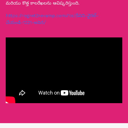
మరియు కొత్త కాలరేఖలను ఆవిష్కరిస్తుంది.
https://regret2revamp.com//te/దీనిని-వైరల్-
చేయండి-1221-అసెన/