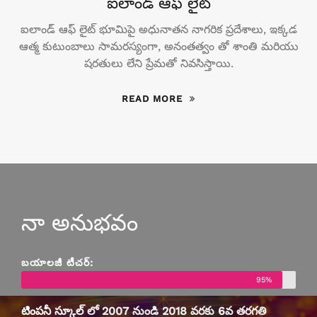
ఐలాండ్ ఆఫ్ లైట్
ఐలాండ్ ఆఫ్ లైట్ భూమిపై అధునాతన నాగరిక ప్రదేశాలు, ఇక్కడ
ఆత్మ కుటుంబాలు సామరస్యంగా, అనంతత్వం తో శాంతి మరియు
షరతులు లేని ప్రేమతో నివసిస్తాయి.
READ MORE
నా అనుభవం
బయాలజీ టీచర్:
95%
టింపనీ స్కూల్
లో 2007 నుండి 2018 వరకు 6వ తరగతి