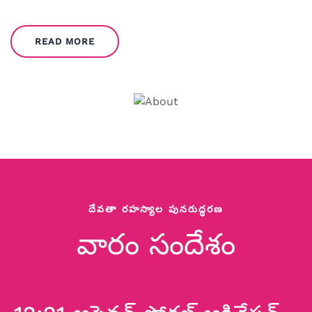
READ MORE
దేవతా రహస్యాల పునరుద్ధరణ
వారం సందేశం