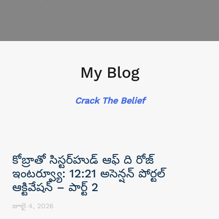
My Blog
Crack The Belief
కోబ్రాతో సిస్టర్‌హుడ్ ఆఫ్ ది రోజ్
ఇంటర్వ్యూ: 12:21 అసెన్షన్ పోర్టల్
ఆక్టివేషన్ – పార్ట్ 2
జూలై 4, 2026